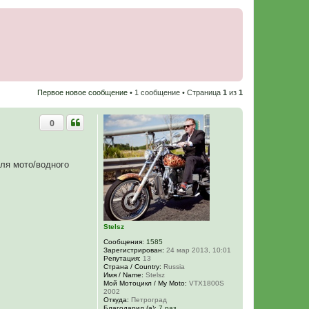
Первое новое сообщение
• 1 сообщение • Страница
1
из
1
0
для мото/водного
Stelsz
Сообщения:
1585
Зарегистрирован:
24 мар 2013, 10:01
Репутация:
13
Страна / Country:
Russia
Имя / Name:
Stelsz
Мой Мотоцикл / My Moto:
VTX1800S
2002
Откуда:
Петроград
Благодарил (а):
7 раз