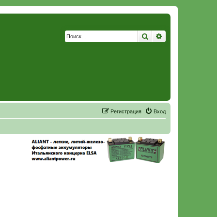
Поиск
Расширенный по
Р
е
г
и
с
т
р
а
ц
и
я
Вход