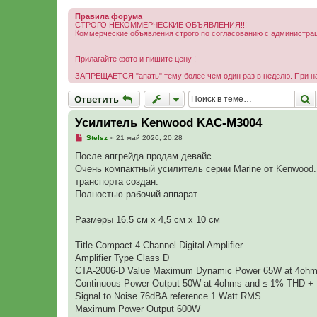
Правила форума
СТРОГО НЕКОММЕРЧЕСКИЕ ОБЪЯВЛЕНИЯ!!!
Коммерческие объявления строго по согласованию с администр
Прилагайте фото и пишите цену !
ЗАПРЕЩАЕТСЯ "апать" тему более чем один раз в неделю. При н
Ответить
П
О
т
в
е
т
и
т
ь
Усилитель Kenwood KAC-M3004
Н
Stelsz
»
21 май 2026, 20:28
е
п
После апгрейда продам девайс.
р
Очень компактный усилитель серии Marine от Kenwood.
о
ч
транспорта создан.
и
Полностью рабочий аппарат.
т
а
н
Размеры 16.5 см х 4,5 см х 10 см
н
о
е
Title Compact 4 Channel Digital Amplifier
с
о
Amplifier Type Class D
о
CTA-2006-D Value Maximum Dynamic Power 65W at 4ohm
б
щ
Continuous Power Output 50W at 4ohms and ≤ 1% THD +
е
Signal to Noise 76dBA reference 1 Watt RMS
н
и
Maximum Power Output 600W
е