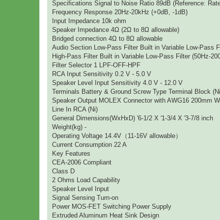
Specifications Signal to Noise Ratio 89dB (Reference: Ra
Frequency Response 20Hz-20kHz (+0dB, -1dB)
Input Impedance 10k ohm
Speaker Impedance 4Ω (2Ω to 8Ω allowable)
Bridged connection 4Ω to 8Ω allowable
Audio Section Low-Pass Filter Built in Variable Low-Pass F
High-Pass Filter Built in Variable Low-Pass Filter (50Hz-20
Filter Selector 1 LPF-OFF-HPF
RCA Input Sensitivity 0.2 V - 5.0 V
Speaker Level Input Sensitivity 4.0 V - 12.0 V
Terminals Battery & Ground Screw Type Terminal Block (Ni
Speaker Output MOLEX Connector with AWG16 200mm W
Line In RCA (Ni)
General Dimensions(WxHxD) '6-1/2 X '1-3/4 X '3-7/8 inch
Weight(kg) -
Operating Voltage 14.4V（11-16V allowable）
Current Consumption 22 A
Key Features
CEA-2006 Compliant
Class D
2 Ohms Load Capability
Speaker Level Input
Signal Sensing Turn-on
Power MOS-FET Switching Power Supply
Extruded Aluminum Heat Sink Design