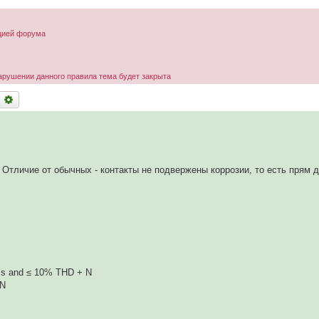
ацией форума
арушении данного правила тема будет закрыта
оиск
Расширенный поиск
 Отличие от обычных - контакты не подвержены коррозии, то есть прям 
s and ≤ 10% THD + N
 N