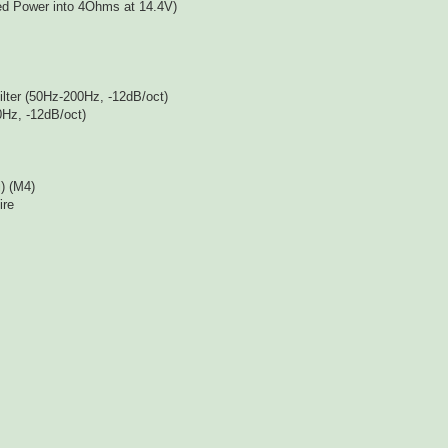
ted Power into 4Ohms at 14.4V)
ilter (50Hz-200Hz, -12dB/oct)
0Hz, -12dB/oct)
) (M4)
ire