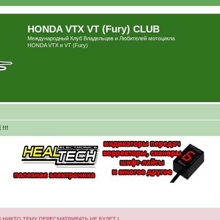
HONDA VTX VT (Fury) CLUB
Международный Клуб Владельцев и Любителей мотоцикла
HONDA VTX и VT (Fury)
!!!
 НИКТО ТЕМУ ПЕРЕСМАТРИВАТЬ НЕ БУДЕТ !