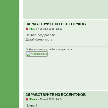
о
б
щ
е
н
и
е
ЗДРАВСТВУЙТЕ ИЗ ЕССЕНТУКОВ
Н
Phisic
»
25 май 2026, 12:10
е
п
Привет, поздравляю!
р
Давай фотки мота
о
ч
и
т
Любишь кататься, люби и колупаться
а
н
н
о
е
с
о
о
б
щ
е
н
и
е
ЗДРАВСТВУЙТЕ ИЗ ЕССЕНТУКОВ
Н
Жиган
»
25 май 2026, 20:24
е
п
Привет!
р