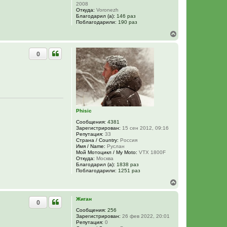
2008
Откуда:
Voronezh
Благодарил (а):
146 раз
Поблагодарили:
190 раз
В
е
р
0
н
у
т
ь
с
я
к
н
Phisic
а
ч
Сообщения:
4381
а
Зарегистрирован:
15 сен 2012, 09:16
л
Репутация:
33
у
Страна / Country:
Россия
Имя / Name:
Руслан
Мой Мотоцикл / My Moto:
VTX 1800F
Откуда:
Москва
Благодарил (а):
1838 раз
Поблагодарили:
1251 раз
В
е
р
Жиган
0
н
у
Сообщения:
256
Зарегистрирован:
26 фев 2022, 20:01
т
Репутация:
0
ь