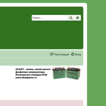
Поиск
Расширенный по
Р
е
г
и
с
т
р
а
ц
и
я
Вход