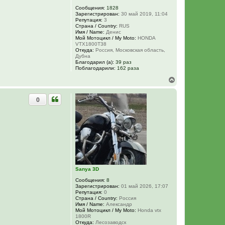
Сообщения:
1828
Зарегистрирован:
30 май 2019, 11:04
Репутация:
3
Страна / Country:
RUS
Имя / Name:
Денис
Мой Мотоцикл / My Moto:
HONDA
VTX1800T38
Откуда:
Россия, Московская область,
Дубна
Благодарил (а):
39 раз
Поблагодарили:
162 раза
В
е
р
0
н
у
т
ь
с
я
к
н
а
ч
Sanya 3D
а
л
Сообщения:
8
у
Зарегистрирован:
01 май 2026, 17:07
Репутация:
0
Страна / Country:
Россия
Имя / Name:
Александр
Мой Мотоцикл / My Moto:
Honda vtx
1800R
Откуда:
Лесозаводск