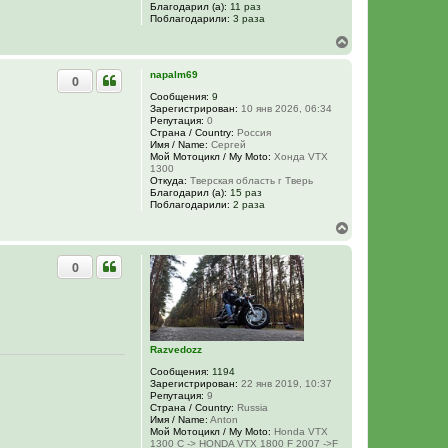
Благодарил (а):
11 раз
Поблагодарили:
3 раза
В
е
р
napalm69
0
н
у
Сообщения:
9
Зарегистрирован:
10 янв 2026, 06:34
т
Репутация:
0
ь
Страна / Country:
Россия
с
Имя / Name:
Сергей
я
Мой Мотоцикл / My Moto:
Хонда VTX
к
1300
н
Откуда:
Тверская область г Тверь
Благодарил (а):
15 раз
а
Поблагодарили:
2 раза
ч
а
В
л
е
у
р
0
н
у
т
ь
с
я
Razvedozz
к
н
Сообщения:
1194
а
Зарегистрирован:
22 янв 2019, 10:37
ч
Репутация:
9
Страна / Country:
Russia
а
Имя / Name:
Anton
л
Мой Мотоцикл / My Moto:
Honda VTX
у
1300 C -> HONDA VTX 1800 F 2007 ->F