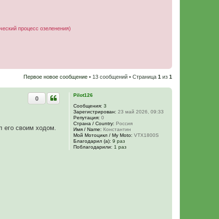
ческий процесс озеленения)
Первое новое сообщение
• 13 сообщений • Страница
1
из
1
Pilot126
0
Сообщения:
3
Зарегистрирован:
23 май 2026, 09:33
Репутация:
0
Страна / Country:
Россия
л его своим ходом.
Имя / Name:
Константин
Мой Мотоцикл / My Moto:
VTX1800S
Благодарил (а):
9 раз
Поблагодарили:
1 раз