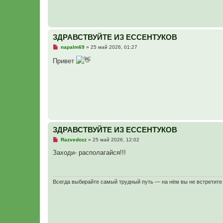
и
е
ЗДРАВСТВУЙТЕ ИЗ ЕССЕНТУКОВ
Н
napalm69
»
25 май 2026, 01:27
е
п
Привет
р
о
ч
и
т
а
н
н
о
е
с
ЗДРАВСТВУЙТЕ ИЗ ЕССЕНТУКОВ
о
о
Н
Razvedozz
»
25 май 2026, 12:02
б
е
щ
п
Заходи- располагайся!!!
е
р
н
о
и
ч
е
и
т
Всегда выбирайте самый трудный путь — на нём вы не встретите 
а
н
н
о
е
с
о