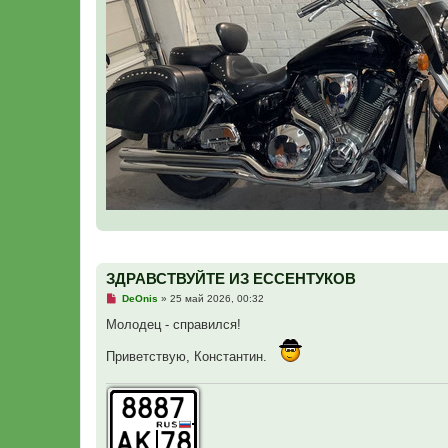
ЗДРАВСТВУЙТЕ ИЗ ЕССЕНТУКОВ
Н
DeOnis
»
25 май 2026, 00:32
е
п
Молодец - справился!
р
о
Приветствую, Константин.
ч
и
т
а
н
н
о
е