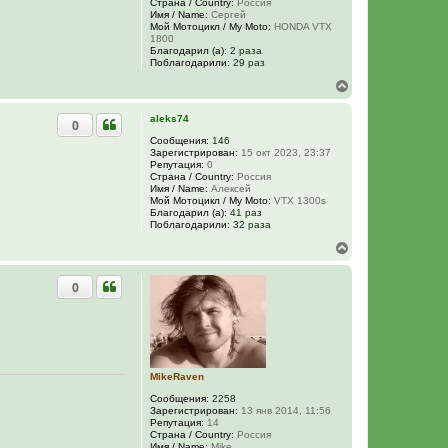
Страна / Country:
Россия
с
Имя / Name:
Сергей
я
Мой Мотоцикл / My Moto:
HONDA VTX
к
1800
н
Благодарил (а):
2 раза
Поблагодарили:
29 раз
а
ч
В
а
е
л
р
aleks74
у
0
н
у
Сообщения:
146
Зарегистрирован:
15 окт 2023, 23:37
т
Репутация:
0
ь
Страна / Country:
Россия
с
Имя / Name:
Алексей
я
Мой Мотоцикл / My Moto:
VTX 1300s
к
Благодарил (а):
41 раз
н
Поблагодарили:
32 раза
а
В
ч
е
а
р
л
0
н
у
у
т
ь
с
я
к
MikeRaven
н
Сообщения:
2258
а
Зарегистрирован:
13 янв 2014, 11:56
ч
Репутация:
14
а
Страна / Country:
Россия
л
Имя / Name:
Mike