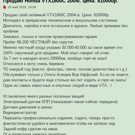
Продаю Honda VTX1800С 2004г. цена: 810000р.
Н
25 май 2026, 19:08
е
п
Продаю свой любимый VTX1800C 2004г.в. Цена: 810000р.
р
Мотоцикл в прекрасном техническом и визуальном состоянии
о
ч
Двигатель, коробка и все остальное в идеале. Любые проверки без
и
проблем
т
а
Зимовал, только в теплом проветриваемом гараже
н
Пробег 99.200 ЧЕСТНЫЙ! без скруток.
н
о
Именно честный! когда указано 30.000-40.000 за такое время это
е
100% скрученый для продажи. Мой опыт говорит об этом.
с
о
За 7 лет я наездил всего 20000км, вообще горя не знал!
о
Относился к моту очень бережно
б
щ
ТО каждый год (масло, фильтры, свечи, полная диагностика и т.д.)
е
Обслуживал только у Олега Алешка Вор Аффский. Если не знаете,
н
и
дам контакты и будете еще столько же лет ездить и горя не знать!
е
Один из самых известных и опытных людей в мире VTX...!
Установлено много разных полезных вещей:
Электронный датчик КПП (показывает какая сейчас передача)
Датчики давления в шинах
Видеорегистратор
Перешиты профессионально сидения, сидеть теперь просто
фантастически удобно и анатомически чтобы не затекал зад
Задний кофр сделан на заказ
QI и проводная зарядка телефона