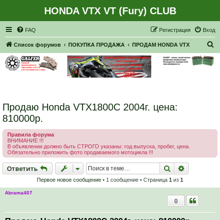
HONDA VTX VT (Fury) CLUB
Регистрация
FAQ
Р
е
г
и
с
т
р
а
ц
и
я
Вход
П
Список форумов
ПОКУПКА ПРОДАЖА
ПРОДАМ HONDA VTX
о
и
с
к
Продаю Honda VTX1800С 2004г. цена:
810000р.
Правила форума
ВНИМАНИЕ !!!
В объявлении должно быть СТРОГО указаны: год выпуска, пробег, цена.
Обязательно приложить фото продаваемого мотоцикла !!!
Ответить
Поиск
Расширен
О
т
в
е
т
и
т
ь
Первое новое сообщение
• 1 сообщение • Страница
1
из
1
Abrama407
0