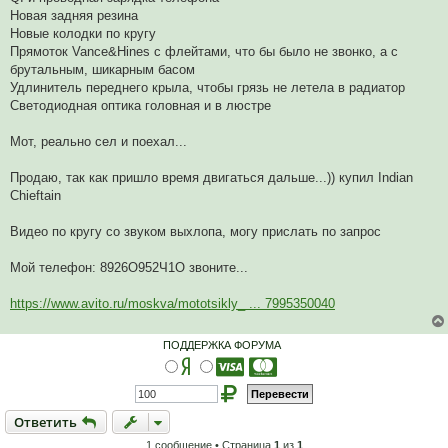
Новая задняя резина
Новые колодки по кругу
Прямоток Vance&Hines с флейтами, что бы было не звонко, а с
брутальным, шикарным басом
Удлинитель переднего крыла, чтобы грязь не летела в радиатор
Светодиодная оптика головная и в люстре
Мот, реально сел и поехал...
Продаю, так как пришло время двигаться дальше...)) купил Indian
Chieftain
Видео по кругу со звуком выхлопа, могу прислать по запрос
Мой телефон: 8926О952Ч1О звоните...
https://www.avito.ru/moskva/mototsikly_ ... 7995350040
ПОДДЕРЖКА ФОРУМА
Ответить
О
т
в
е
т
и
т
ь
1 сообщение • Страница
1
из
1