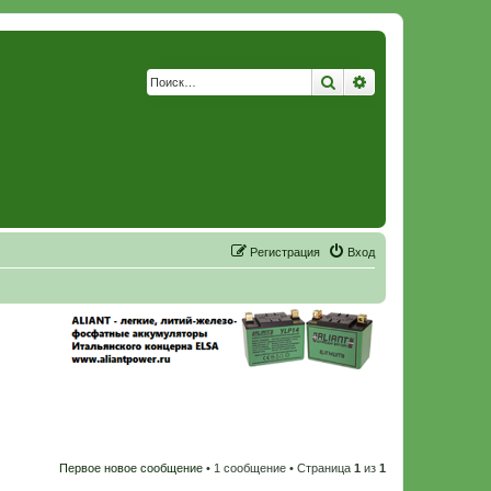
Поиск
Расширенный по
Р
е
г
и
с
т
р
а
ц
и
я
Вход
Первое новое сообщение
• 1 сообщение • Страница
1
из
1