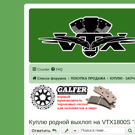
Регистрация
Ссылки
FAQ
Список форумов
ПОКУПКА ПРОДАЖА
КУПЛЮ - ЗАП
Куплю родной выхлоп на VTX1800S "
Ответить
П
О
т
в
е
т
и
т
ь