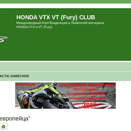
HONDA VTX VT (Fury) CLUB
Международный Клуб Владельцев и Любителей мотоцикла
HONDA VTX и VT (Fury)
ЧАСТИ, НАВЕСНОЕ
европейца"
оиск
Расширенный поиск