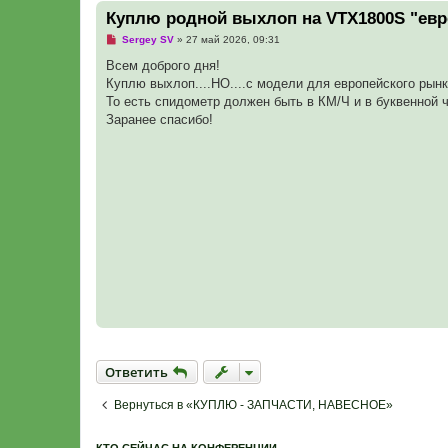
Куплю родной выхлоп на VTX1800S "евр
Н
Sergey SV
»
27 май 2026, 09:31
е
п
Всем доброго дня!
р
Куплю выхлоп....НО....с модели для европейского рынк
о
ч
То есть спидометр должен быть в КМ/Ч и в буквенной ч
и
Заранее спасибо!
т
а
н
н
о
е
с
о
о
б
щ
е
н
и
е
Ответить
О
т
в
е
т
и
т
ь
Вернуться в «КУПЛЮ - ЗАПЧАСТИ, НАВЕСНОЕ»
КТО СЕЙЧАС НА КОНФЕРЕНЦИИ