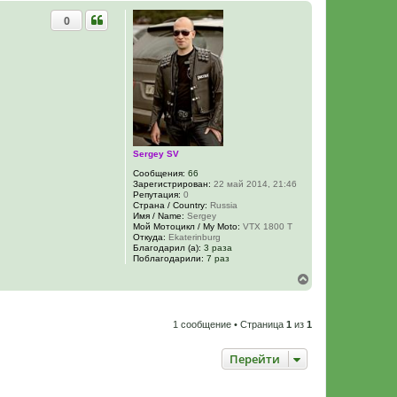
0
Sergey SV
Сообщения:
66
Зарегистрирован:
22 май 2014, 21:46
Репутация:
0
Страна / Country:
Russia
Имя / Name:
Sergey
Мой Мотоцикл / My Moto:
VTX 1800 T
Откуда:
Ekaterinburg
Благодарил (а):
3 раза
Поблагодарили:
7 раз
В
е
р
н
1 сообщение • Страница
1
из
1
у
т
ь
Перейти
с
я
к