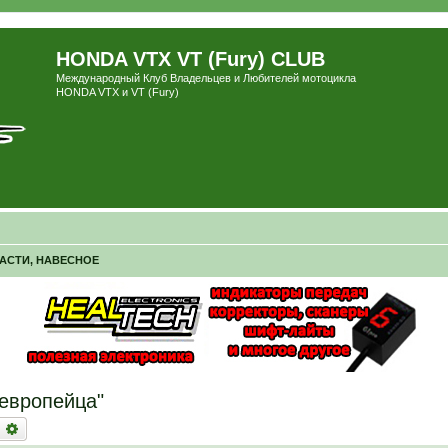
HONDA VTX VT (Fury) CLUB
Международный Клуб Владельцев и Любителей мотоцикла
HONDA VTX и VT (Fury)
ЧАСТИ, НАВЕСНОЕ
европейца"
оиск
Расширенный поиск