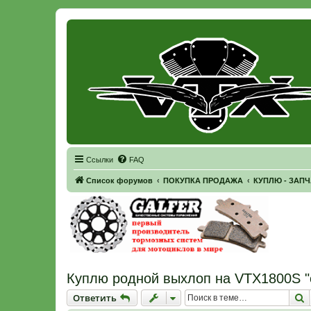
Регистрация
Ссылки
FAQ
Список форумов
ПОКУПКА ПРОДАЖА
КУПЛЮ - ЗАП
Куплю родной выхлоп на VTX1800S "
Ответить
П
О
т
в
е
т
и
т
ь