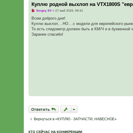
Куплю родной выхлоп на VTX1800S "евр
Н
Sergey SV
»
27 май 2026, 09:31
е
п
Всем доброго дня!
р
Куплю выхлоп....НО....с модели для европейского рынк
о
ч
То есть спидометр должен быть в КМ/Ч и в буквенной ч
и
Заранее спасибо!
т
а
н
н
о
е
с
о
о
б
щ
е
н
и
е
Ответить
О
т
в
е
т
и
т
ь
Вернуться в «КУПЛЮ - ЗАПЧАСТИ, НАВЕСНОЕ»
КТО СЕЙЧАС НА КОНФЕРЕНЦИИ