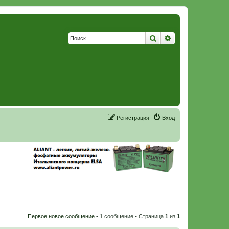
Поиск
Расширенный по
Р
е
г
и
с
т
р
а
ц
и
я
Вход
Первое новое сообщение
• 1 сообщение • Страница
1
из
1