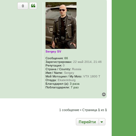
0
Sergey SV
Сообщения:
66
Зарегистрирован:
22 май 2014, 21:46
Репутация:
0
Страна / Country:
Russia
Имя / Name:
Sergey
Мой Мотоцикл / My Moto:
VTX 1800 T
Откуда:
Ekaterinburg
Благодарил (а):
3 раза
Поблагодарили:
7 раз
В
е
р
н
1 сообщение • Страница
1
из
1
у
т
ь
Перейти
с
я
к