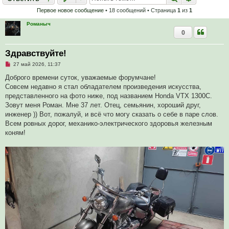
Первое новое сообщение
• 18 сообщений • Страница
1
из
1
Романыч
0
Здравствуйте!
Н
27 май 2026, 11:37
е
п
Доброго времени суток, уважаемые форумчане!
р
Совсем недавно я стал обладателем произведения искусства,
о
ч
представленного на фото ниже, под названием Honda VTX 1300C.
и
Зовут меня Роман. Мне 37 лет. Отец, семьянин, хороший друг,
т
а
инженер )) Вот, пожалуй, и всё что могу сказать о себе в паре слов.
н
Всем ровных дорог, механико-электрического здоровья железным
н
о
коням!
е
с
о
о
б
щ
е
н
и
е