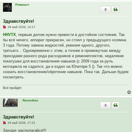
с
Романыч
о
0
о
б
щ
Здравствуйте!
е
н
Н
29 май 2026, 14:17
и
е
е
п
HHVTX
, первым делом нужно привести в достойное состояние. Так
р
бы всё ничего, аппарат прекрасен, но стоял у предыдущего хозяина
о
ч
3 года. Потому замена жидкостей, ревизия одного, другого,
и
третьего... Одновременно с этим, а точнее в промежутках между
т
а
приходами разного рода расходников и ремкомплектов, недалекие
н
покатушки для восстановления навыков (с 2009 года за руль
н
о
мотоцикла не садился, да и ездил на Юпитере 5 )). Так что можно
е
сказать восстановление/обретение навыков. Пока так. Дальше будем
с
о
посмотреть.
о
б
щ
Всё пройдёт.
е
н
и
Razvedozz
е
0
Здравствуйте!
Н
29 май 2026, 17:21
е
п
Заходи- располагайся!!!