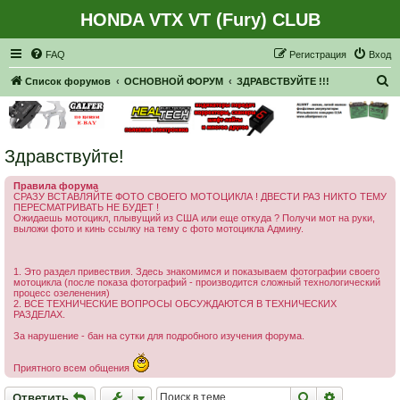
HONDA VTX VT (Fury) CLUB
Регистрация
FAQ
Р
е
г
и
с
т
р
а
ц
и
я
Вход
П
Список форумов
ОСНОВНОЙ ФОРУМ
ЗДРАВСТВУЙТЕ !!!
о
и
с
Здравствуйте!
к
Правила форума
СРАЗУ ВСТАВЛЯЙТЕ ФОТО СВОЕГО МОТОЦИКЛА ! ДВЕСТИ РАЗ НИКТО ТЕМУ
ПЕРЕСМАТРИВАТЬ НЕ БУДЕТ !
Ожидаешь мотоцикл, плывущий из США или еще откуда ? Получи мот на руки,
выложи фото и кинь ссылку на тему с фото мотоцикла Админу.
1. Это раздел привествия. Здесь знакомимся и показываем фотографии своего
мотоцикла (после показа фотографий - производится сложный технологический
процесс озеленения)
2. ВСЕ ТЕХНИЧЕСКИЕ ВОПРОСЫ ОБСУЖДАЮТСЯ В ТЕХНИЧЕСКИХ
РАЗДЕЛАХ.
За нарушение - бан на сутки для подробного изучения форума.
Приятного всем общения
Ответить
Поиск
Расширен
О
т
в
е
т
и
т
ь