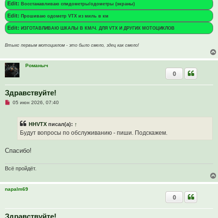
Edit:
Восстанавливаю спидометры/одометры (экраны)
Edit:
Прошиваю одометр VTX из миль в км
Edit:
ИЗГОТАВЛИВАЮ ШКАЛЫ В КМ/Ч. ДЛЯ VTX И ДРУГИХ МОТОЦИКЛОВ
Втыкс первым мотоциклом - это было смело, здец как смело!
Романыч
0
Здравствуйте!
Н
05 июн 2026, 07:40
е
п
р
HHVTX
писал(а):
↑
о
ч
Будут вопросы по обслуживанию - пиши. Подскажем.
и
т
а
Спасибо!
н
н
о
Всё пройдёт.
е
с
о
napalm69
о
б
0
щ
е
н
Здравствуйте!