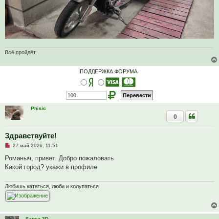
Всё пройдёт.
ПОДДЕРЖКА ФОРУМА
Phisic
0
Здравствуйте!
Н
27 май 2026, 11:51
е
п
Романыч, привет. Добро пожаловать
р
Какой город? укажи в профиле
о
ч
и
т
Любишь кататься, люби и колупаться
а
н
н
о
е
Sanya 3D