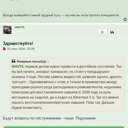
р
о
ч
и
т
Всегда выбирайте самый трудный путь — на нём вы не встретите конкурентов...
а
н
н
HHVTX
о
0
е
с
о
о
Здравствуйте!
б
Н
01 июн 2026, 03:29
щ
е
е
п
н
р
и
Романыч
писал(а):
↑
о
е
ч
HHVTX
, первым делом нужно привести в достойное состояние. Так
и
бы всё ничего, аппарат прекрасен, но стоял у предыдущего
т
а
хозяина 3 года. Потому замена жидкостей, ревизия одного, другого,
н
третьего... Одновременно с этим, а точнее в промежутках между
н
о
приходами разного рода расходников и ремкомплектов, недалекие
е
покатушки для восстановления навыков (с 2009 года за руль
с
о
мотоцикла не садился, да и ездил на Юпитере 5 )). Так что можно
о
сказать восстановление/обретение навыков. Пока так. Дальше
б
щ
будем посмотреть.
е
н
и
Будут вопросы по обслуживанию - пиши. Подскажем.
е