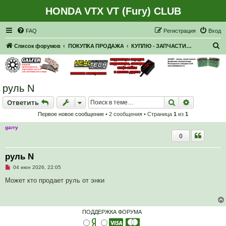
HONDA VTX VT (Fury) CLUB
Регистрация
FAQ
Р
е
г
и
с
т
р
а
ц
и
я
Вход
П
Список форумов
ПОКУПКА ПРОДАЖА
КУПЛЮ - ЗАПЧАСТИ, НАВЕСНОЕ
о
и
с
руль N
к
Ответить
Поиск
Расширен
О
т
в
е
т
и
т
ь
Первое новое сообщение
• 2 сообщения • Страница
1
из
1
garry
0
руль N
Н
04 июн 2026, 22:05
е
п
Может кто продает руль от энки
р
о
ч
и
т
ПОДДЕРЖКА ФОРУМА
а
н