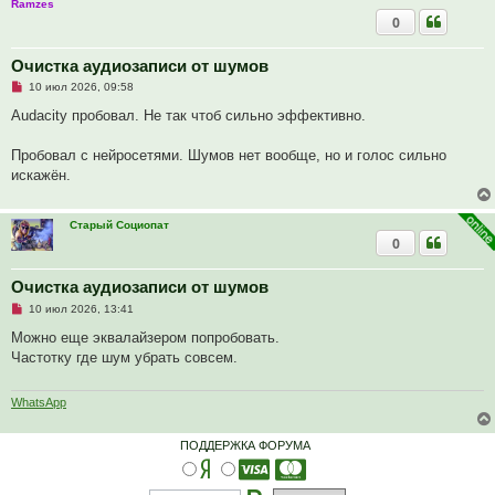
Ramzes
о
0
о
б
щ
Очистка аудиозаписи от шумов
е
н
Н
10 июл 2026, 09:58
и
е
е
п
Audacity пробовал. Не так чтоб сильно эффективно.
р
о
ч
Пробовал с нейросетями. Шумов нет вообще, но и голос сильно
и
искажён.
т
а
н
н
Старый Социопат
о
0
е
с
о
Очистка аудиозаписи от шумов
о
б
Н
10 июл 2026, 13:41
щ
е
е
п
Можно еще эквалайзером попробовать.
н
р
и
Частотку где шум убрать совсем.
о
е
ч
и
т
WhatsApp
а
н
н
ПОДДЕРЖКА ФОРУМА
о
е
с
о