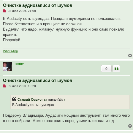
Очистка аудиозаписи от шумов
Н
08 июл 2026, 21:08
е
п
В Audacity есть шумодав. Правда я шумодавом не пользовался.
р
Прога бесплатная и в принципе не сложная.
о
ч
Выделил что надо, жмакнул нужную функцию и оно само поехало
и
править
т
а
Попробуй
н
н
о
WhatsApp
е
с
о
derby
о
б
0
щ
е
н
Очистка аудиозаписи от шумов
и
е
Н
09 июл 2026, 10:28
е
п
р
Старый Социопат
писал(а):
↑
о
ч
В Audacity есть шумодав.
и
т
а
Поддержу Владимира. Аудасити мощный инструмент, там много чего
н
в него собрали. Можно настроить порог, усилить сигнал и т.д.
н
о
е
с