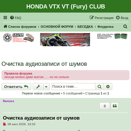
HONDA VTX VT (Fury) CLUB
Регистрация
FAQ
Р
е
г
и
с
т
р
а
ц
и
я
Вход
П
Список форумов
ОСНОВНОЙ ФОРУМ
БЕСЕДКА
Флудилка
о
и
с
к
Очистка аудиозаписи от шумов
Правила форума
иногда можно даже матом...... но не сильно
Ответить
Поиск
Расширен
О
т
в
е
т
и
т
ь
Первое новое сообщение
• 5 сообщений • Страница
1
из
1
Ramzes
0
Очистка аудиозаписи от шумов
Н
08 июл 2026, 19:33
е
п