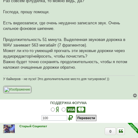
Раз совсем флудилка, то можно ведь, да?
р
о
ч
Господа, прошу помощи.
и
т
а
Есть видеозаписи, где очень неудачно записался звук. Очень
н
сильное фоновое шипение.
н
о
е
Продолжительность 51 минута. Выделенная звуковая дорожка в
с
о
WAV занимает 563 мегабайт (7 фрагментов).
о
Может ли кто-то умеющий прогнать эти звуковые дорожки через
б
щ
аудиоредактор/нейросеть, чтобы почистить?
е
Важно будет точно сохранять продолжительность, чтобы я потом
н
и
наложил очищенные дорожки обратно.
е
У байкеров - не пузо! Это дополнительное место для татуировок! ))
ПОДДЕРЖКА ФОРУМА
Старый Социопат
0