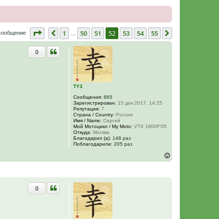
Страница
52
из
55
1
50
51
52
53
54
55
Пред.
След.
 сообщение
…
0
TY3
Сообщения:
865
Зарегистрирован:
15 дек 2017, 14:25
Репутация:
7
Страна / Country:
Россия
Имя / Name:
Сергей
Мой Мотоцикл / My Moto:
VTX 1800F'05
Откуда:
Москва
Благодарил (а):
148 раз
Поблагодарили:
205 раз
В
е
р
н
у
0
т
ь
с
я
к