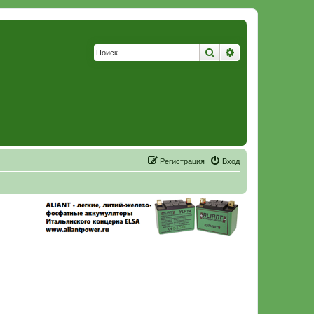
Поиск
Расширенный по
Р
е
г
и
с
т
р
а
ц
и
я
Вход