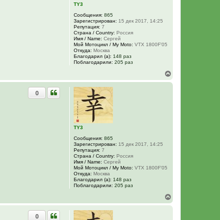
н
TY3
а
Сообщения:
865
ч
Зарегистрирован:
15 дек 2017, 14:25
а
Репутация:
7
л
Страна / Country:
Россия
у
Имя / Name:
Сергей
Мой Мотоцикл / My Moto:
VTX 1800F'05
Откуда:
Москва
Благодарил (а):
148 раз
Поблагодарили:
205 раз
В
е
р
0
н
у
т
ь
с
я
TY3
к
Сообщения:
865
н
Зарегистрирован:
15 дек 2017, 14:25
а
Репутация:
7
ч
Страна / Country:
Россия
а
Имя / Name:
Сергей
Мой Мотоцикл / My Moto:
VTX 1800F'05
л
Откуда:
Москва
у
Благодарил (а):
148 раз
Поблагодарили:
205 раз
В
е
р
0
н