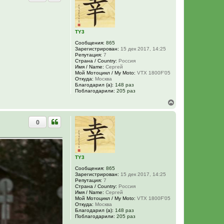
у
т
ь
с
я
TY3
к
Сообщения:
865
н
Зарегистрирован:
15 дек 2017, 14:25
а
Репутация:
7
ч
Страна / Country:
Россия
а
Имя / Name:
Сергей
Мой Мотоцикл / My Moto:
VTX 1800F'05
л
Откуда:
Москва
у
Благодарил (а):
148 раз
Поблагодарили:
205 раз
В
е
р
0
н
у
т
ь
с
я
TY3
к
Сообщения:
865
н
Зарегистрирован:
15 дек 2017, 14:25
а
Репутация:
7
ч
Страна / Country:
Россия
а
Имя / Name:
Сергей
Мой Мотоцикл / My Moto:
VTX 1800F'05
л
Откуда:
Москва
у
Благодарил (а):
148 раз
Поблагодарили:
205 раз