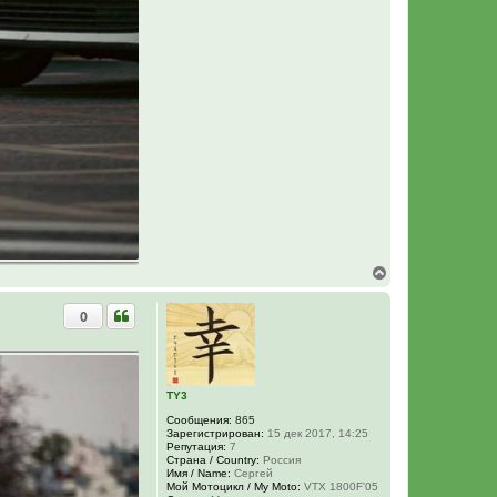
В
е
р
0
н
у
т
ь
с
я
TY3
к
Сообщения:
865
н
Зарегистрирован:
15 дек 2017, 14:25
а
Репутация:
7
ч
Страна / Country:
Россия
а
Имя / Name:
Сергей
Мой Мотоцикл / My Moto:
VTX 1800F'05
л