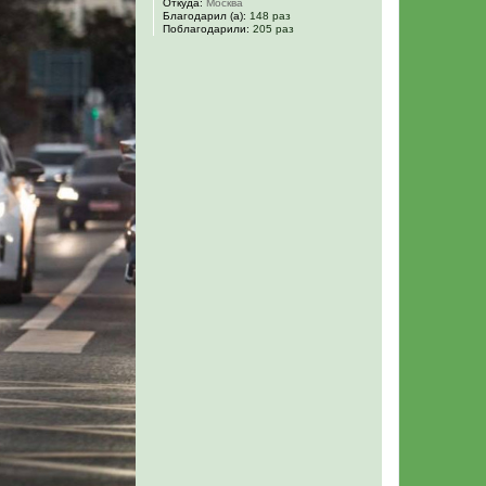
Откуда:
Москва
у
Благодарил (а):
148 раз
Поблагодарили:
205 раз