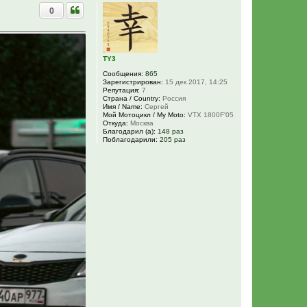
р
0
н
у
т
ь
с
я
TY3
к
Сообщения:
865
н
Зарегистрирован:
15 дек 2017, 14:25
а
Репутация:
7
ч
Страна / Country:
Россия
а
Имя / Name:
Сергей
Мой Мотоцикл / My Moto:
VTX 1800F'05
л
Откуда:
Москва
у
Благодарил (а):
148 раз
Поблагодарили:
205 раз