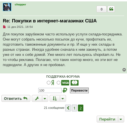
chopper
0
Re: Покупки в интернет-магазинах США
Н
11 дек 2021, 16:54
е
п
Для покупок зарубежом часто использую услуги склада-посредника.
р
Они могут собрать несколько посылок до кучи, профоткать их,
о
ч
подготовить таможенные документы и пр. И еще у них склады в
и
разных странах. Иногда удобнее сначала к ним закинуть, а потом
т
а
уже от них к себе домой. Уже много лет пользуюсь shopotam.ru. Не
н
то чтобы реклама. Полагаю, что таких контор много, но эти вот не
н
о
подводили. А других я не пробовал.
е
с
о
ПОДДЕРЖКА ФОРУМА
о
б
щ
е
н
и
Ответить
О
т
в
е
т
и
т
ь
е
1
2
Пред.
21 сообщение
Перейти