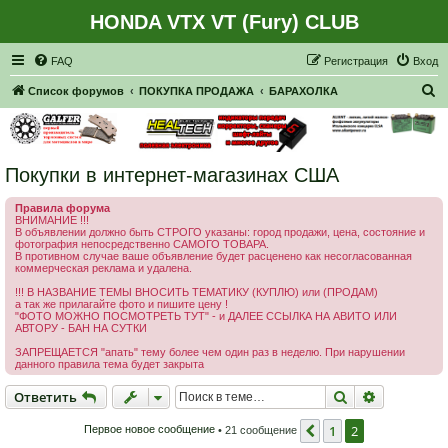
HONDA VTX VT (Fury) CLUB
Регистрация
FAQ
Р
е
г
и
с
т
р
а
ц
и
я
Вход
П
Список форумов
ПОКУПКА ПРОДАЖА
БАРАХОЛКА
о
и
с
Покупки в интернет-магазинах США
к
Правила форума
ВНИМАНИЕ !!!
В объявлении должно быть СТРОГО указаны: город продажи, цена, состояние и
фотография непосредственно САМОГО ТОВАРА.
В противном случае ваше объявление будет расценено как несогласованная
коммерческая реклама и удалена.
!!! В НАЗВАНИЕ ТЕМЫ ВНОСИТЬ ТЕМАТИКУ (КУПЛЮ) или (ПРОДАМ)
а так же прилагайте фото и пишите цену !
"ФОТО МОЖНО ПОСМОТРЕТЬ ТУТ" - и ДАЛЕЕ ССЫЛКА НА АВИТО ИЛИ
АВТОРУ - БАН НА СУТКИ
ЗАПРЕЩАЕТСЯ "апать" тему более чем один раз в неделю. При нарушении
данного правила тема будет закрыта
Ответить
Поиск
Расширен
О
т
в
е
т
и
т
ь
1
2
Пред.
Первое новое сообщение
• 21 сообщение