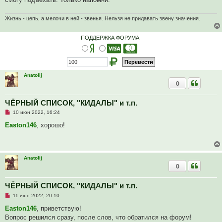
т
а
н
Жизнь - цепь, а мелочи в ней - звенья. Нельзя не придавать звену значения.
н
о
е
с
ПОДДЕРЖКА ФОРУМА
о
о
б
щ
е
н
Anatolij
и
0
е
ЧЁРНЫЙ СПИСОК, "КИДАЛЫ" и т.п.
Н
10 июн 2022, 16:24
е
п
Easton146
, хорошо!
р
о
ч
и
т
Anatolij
а
0
н
н
о
е
ЧЁРНЫЙ СПИСОК, "КИДАЛЫ" и т.п.
с
Н
о
11 июн 2022, 20:10
е
о
п
б
Easton146
, приветствую!
р
щ
Вопрос решился сразу, после слов, что обратился на форум!
о
е