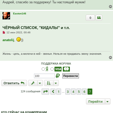
ч
н
Андрей, спасибо за поддержку! Ты настоящий мужик!
и
и
т
е
а
н
Easton146
н
0
о
е
с
ЧЁРНЫЙ СПИСОК, "КИДАЛЫ" и т.п.
о
о
Н
12 июн 2022, 00:46
б
е
щ
п
anatolij
,
))
е
р
н
о
и
ч
е
и
т
Жизнь - цепь, а мелочи в ней - звенья. Нельзя не придавать звену значения.
а
н
н
ПОДДЕРЖКА ФОРУМА
о
е
с
о
о
б
Ответить
О
т
в
е
т
и
т
ь
щ
е
н
Страница
7
из
7
1
3
4
5
6
7
Пред.
124 сообщения
…
и
е
Перейти
КТО СЕЙЧАС НА КОНФЕРЕНЦИИ