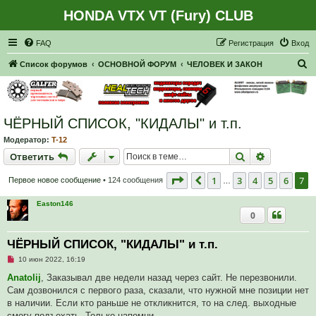
HONDA VTX VT (Fury) CLUB
Регистрация
FAQ
Р
е
г
и
с
т
р
а
ц
и
я
Вход
П
Список форумов
ОСНОВНОЙ ФОРУМ
ЧЕЛОВЕК И ЗАКОН
о
и
с
ЧЁРНЫЙ СПИСОК, "КИДАЛЫ" и т.п.
к
Модератор:
T-12
Ответить
Поиск
Расширен
О
т
в
е
т
и
т
ь
Страница
7
из
7
1
3
4
5
6
7
Пред.
Первое новое сообщение
• 124 сообщения
…
Easton146
0
ЧЁРНЫЙ СПИСОК, "КИДАЛЫ" и т.п.
Н
10 июн 2022, 16:19
е
п
Anatolij
, Заказывал две недели назад через сайт. Не перезвонили.
р
Сам дозвонился с первого раза, сказали, что нужной мне позиции нет
о
ч
в наличии. Если кто раньше не откликнится, то на след. выходные
и
смогу подъехать. Только напомни.