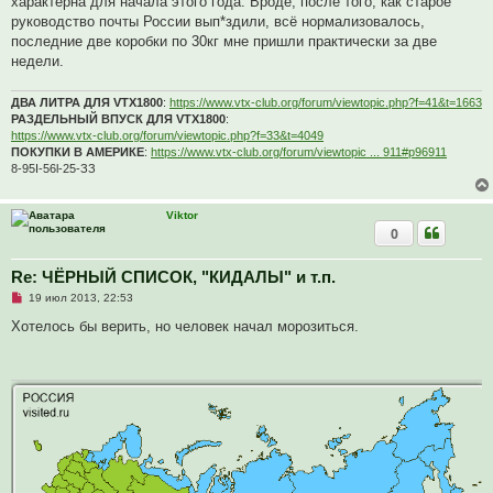
характерна для начала этого года. Вроде, после того, как старое
е
руководство почты России вып*здили, всё нормализовалось,
н
и
последние две коробки по 30кг мне пришли практически за две
е
недели.
ДВА ЛИТРА ДЛЯ VTX1800
:
https://www.vtx-club.org/forum/viewtopic.php?f=41&t=1663
РАЗДЕЛЬНЫЙ ВПУСК ДЛЯ VTX1800
:
https://www.vtx-club.org/forum/viewtopic.php?f=33&t=4049
ПОКУПКИ В АМЕРИКЕ
:
https://www.vtx-club.org/forum/viewtopic ... 911#p96911
8-95I-56l-25-ЗЗ
Viktor
0
Re: ЧЁРНЫЙ СПИСОК, "КИДАЛЫ" и т.п.
Н
19 июл 2013, 22:53
е
п
Хотелось бы верить, но человек начал морозиться.
р
о
ч
и
т
а
н
н
о
е
с
о