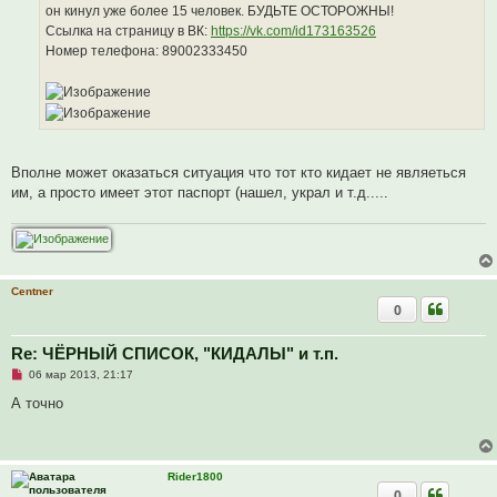
е
он кинул уже более 15 человек. БУДЬТЕ ОСТОРОЖНЫ!
Ссылка на страницу в ВК:
https://vk.com/id173163526
Номер телефона: 89002333450
Вполне может оказаться ситуация что тот кто кидает не являеться
им, а просто имеет этот паспорт (нашел, украл и т.д.....
Centner
0
Re: ЧЁРНЫЙ СПИСОК, "КИДАЛЫ" и т.п.
Н
06 мар 2013, 21:17
е
п
А точно
р
о
ч
и
т
Rider1800
а
0
н