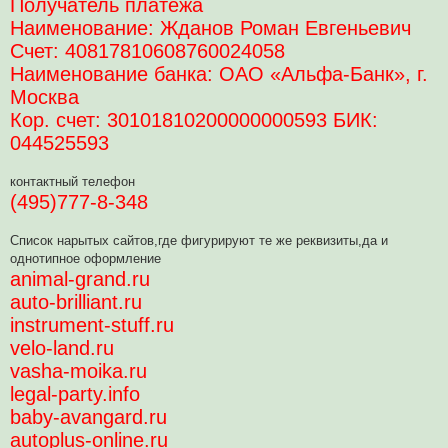
Получатель платежа
т
а
Наименование: Жданов Роман Евгеньевич
н
н
Счет: 40817810608760024058
о
е
Наименование банка: ОАО «Альфа-Банк», г.
с
о
Москва
о
б
Кор. счет: 30101810200000000593 БИК:
щ
044525593
е
н
и
е
контактный телефон
(495)777-8-348
Список нарытых сайтов,где фигурируют те же реквизиты,да и
однотипное оформление
animal-grand.ru
auto-brilliant.ru
instrument-stuff.ru
velo-land.ru
vasha-moika.ru
legal-party.info
baby-avangard.ru
autoplus-online.ru