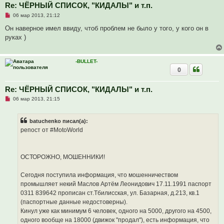
Re: ЧЁРНЫЙ СПИСОК, "КИДАЛЫ" и т.п.
Н
06 мар 2013, 21:12
е
п
Он наверное имел ввиду, чтоб проблем не было у того, у кого он в
р
руках )
о
ч
и
т
-BULLET-
а
0
н
н
о
е
Re: ЧЁРНЫЙ СПИСОК, "КИДАЛЫ" и т.п.
с
Н
о
06 мар 2013, 21:15
е
о
п
б
р
щ
batuchenko писал(а):
о
е
ч
н
репост от #MotoWorld
и
и
т
е
а
н
ОСТОРОЖНО, МОШЕННИКИ!
н
о
е
Сегодня поступила информация, что мошенничеством
с
о
промышляет некий Маслов Артём Леонидович 17.11.1991 паспорт
о
0311 839642 прописан ст.Тбилисская, ул. Базарная, д.213, кв.1
б
щ
(паспортные данные недостоверны).
е
Кинул уже как минимум 6 человек, одного на 5000, другого на 4500,
н
и
одного вообще на 18000 (движок "продал"), есть информация, что