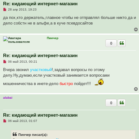
Re: кидающий интернет-магазин
о
б
Н
28 апр 2013, 19:23
щ
е
е
п
да пох,кто держатель,главное чтобы не отправлял больше никто.да и
н
р
и
дело собстн не в альфе,а в куче псевдосайтов
о
е
ч
и
т
Пинчер
а
0
н
н
о
е
Re: кидающий интернет-магазин
с
Н
о
06 май 2013, 00:21
е
о
п
б
Вчера звонил
участковый
!,задавал вопросы по этому
р
щ
делу.Ну,думаю,если участковый занимается вопросами
о
е
ч
н
мошенничества в инете-дело
быстро
пойдет!!!
и
и
т
е
а
н
alabai
н
0
о
е
с
о
Re: кидающий интернет-магазин
о
Н
б
06 май 2013, 01:07
е
щ
п
е
р
н
Пинчер писал(а):
о
и