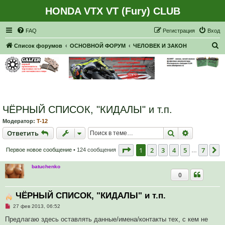
HONDA VTX VT (Fury) CLUB
Регистрация
FAQ
Р
е
г
и
с
т
р
а
ц
и
я
Вход
П
Список форумов
ОСНОВНОЙ ФОРУМ
ЧЕЛОВЕК И ЗАКОН
о
и
с
к
ЧЁРНЫЙ СПИСОК, "КИДАЛЫ" и т.п.
Модератор:
T-12
Ответить
Поиск
Расширен
О
т
в
е
т
и
т
ь
Страница
1
из
7
1
2
3
4
5
7
С
Первое новое сообщение
• 124 сообщения
…
batuchenko
0
ЧЁРНЫЙ СПИСОК, "КИДАЛЫ" и т.п.
Н
27 фев 2013, 06:52
е
п
Предлагаю здесь оставлять данные/имена/контакты тех, с кем не
р