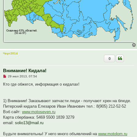
о
б
щ
е
н
и
е
Черт2014
0
Внимание! Кидала!
Н
29 июл 2013, 07:54
е
п
Кто где обжегся, информация о кидалах!
р
о
ч
и
1) Внимание! Заказывают запчасти люди - получают хрен на блюде.
т
а
Питерский кидала Елезаров Иван Иванович тел.: 8(905) 212-52-52
н
Вэб сайт:
www.motoseven.ru
н
о
Карта сбербанка: 5469 5500 1839 3279
е
email:
solio13@mail.ru
с
о
о
Будьте внимательны! У него много объявлений на
www.motolom.ru
б