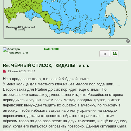
Rider1800
0
Re: ЧЁРНЫЙ СПИСОК, "КИДАЛЫ" и т.п.
Н
19 июл 2013, 21:44
е
п
Не в продаване дело, а в нашей бл*дской почте.
р
У меня кольца для местного клубня без малого пол года шли......
о
ч
Второй заказ для Ptahoe до сих пор идёт, ещё с зимы. По
и
американским каналам удалось выяснить, что Российская сторона
т
а
периодически глушит приём всех международных грузов, в итоге
н
перевозчик вынужден тащить их обратно в америку, по приходу в
н
о
америку, чтобы избежать затрат на оплату хранения на складах
е
перевозчика, детали отправляют обратно отправителю. Таким
с
о
образом товар по два раза весит на двух таможнях, и ещё по одному
о
разу, когда его пытаются отправить повторно. Данная ситуация была
б
щ