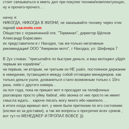
стоит связываться и иметь дел при покупке техники/комплектующих,
о
ч
ну и прочего-прочего....
и
т
а
начну я:
н
НИКОГДА, НИКОГДА В ЖИЗНИ, не заказывайте технику через этих
н
о
парней
usa-moto.com
е
Общество с ограниченной отв. "Терминал", директор Щёлков
с
о
Александр Борисович.
о
их представители в г Находке, так же-только негативные
б
щ
рекомендации! ООО "Американ мото", г Находка, ул. Шефнера 7
е
н
и
В 2ух словах: "присылайте по быстрее деньги, и ваш мотоцикл уйдёт
е
первым же кораблём"...
ни первым, ни вторым, ни третьим он НЕ ушёл, постоянное держание
в неведении, путающиеся между собой отговорки менеджеров, как
только деньги ушли, дозваниться стало возможным только с 10го
раза, либо с другого номера...
за пол года, пока не пришел мот я просадил на телефонных
разговорах просто уйму бабла!, ибо звонка от них просто не имеет
смысла ждать... кароче писать могу много ибо накипело....
в итоге когда мриешл мот, у меня были притензии по его состоянию
(косяки из за доставки), а так же вопросы о просрочке всех сроков ,
вот тут-то МЕНЕДЖЕР И ПРОПАЛ ВОВСЕ )))