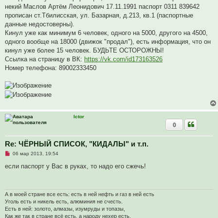
о
некий Маслов Артём Леонидович 17.11.1991 паспорт 0311 839642
е
прописан ст.Тбилисская, ул. Базарная, д.213, кв.1 (паспортные
с
о
данные недостоверны).
о
Кинул уже как минимум 6 человек, одного на 5000, другого на 4500,
б
щ
одного вообще на 18000 (движок "продал"), есть информация, что он
е
кинул уже более 15 человек. БУДЬТЕ ОСТОРОЖНЫ!
н
и
Ссылка на страницу в ВК:
https://vk.com/id173163526
е
Номер телефона: 89002333450
Ictor
0
Re: ЧЁРНЫЙ СПИСОК, "КИДАЛЫ" и т.п.
Н
06 мар 2013, 19:54
е
п
если паспорт у Вас в руках, то надо его сжечь!
р
о
ч
и
т
А в моей стране все есть: есть в ней нефть и газ в ней есть
а
Уголь есть и никель есть, алюминия не счесть.
н
Есть в ней: золото, алмазы, изумруды и топазы,
н
Как же так в стране всё есть, а народу нехер есть,
о