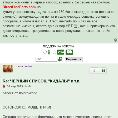
второй номинант в чёрный список, козалось бы серьёзная контора
DirectLineParts.com
но!:
купил у них решетку радиатора за 130 бакинских+доставка (непомню
сколько), международная почта в саою очередь решетку успешно
просрала, в итоге я писал в DirectLineParts по 5 раз на все
возможные имейлы, ответа до сих пор НЕТ ((( , очень прискорбно-что
даже америкосы, трясущиеся за свою репутацию, позволяют себе
так поступать...
ПОДДЕРЖКА ФОРУМА
batuchenko
0
Re: ЧЁРНЫЙ СПИСОК, "КИДАЛЫ" и т.п.
Н
06 мар 2013, 14:44
е
п
репост от #MotoWorld
р
о
ч
и
ОСТОРОЖНО, МОШЕННИКИ!
т
а
н
Сегодня поступила информация, что мошенничеством промышляет
н