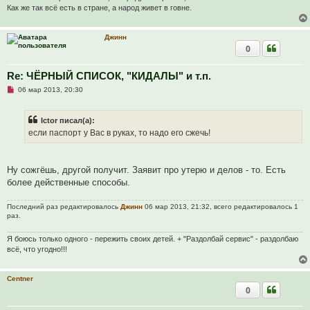
е
Как же так всё есть в стране, а народ живет в говне.
с
о
о
Джинн
б
0
щ
е
н
и
Re: ЧЁРНЫЙ СПИСОК, "КИДАЛЫ" и т.п.
е
Н
06 мар 2013, 20:30
е
п
р
Ictor писал(а):
о
ч
если паспорт у Вас в руках, то надо его сжечь!
и
т
а
н
Ну сожгёшь, другой получит. Заявит про утерю и делов - то. Есть
н
о
более действенные способы.
е
с
о
Последний раз редактировалось
Джинн
06 мар 2013, 21:32, всего редактировалось 1
о
раз.
б
щ
е
Я боюсь только одного - пережить своих детей. + "Раздолбай сервис" - раздолбаю
н
всё, что угодно!!!
и
е
Centner
0