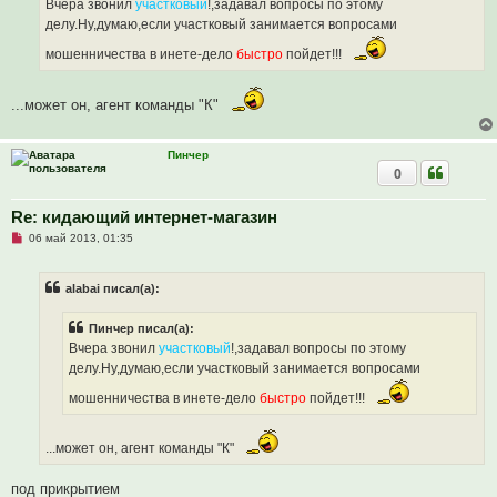
ч
е
Вчера звонил
участковый
!,задавал вопросы по этому
и
делу.Ну,думаю,если участковый занимается вопросами
т
а
мошенничества в инете-дело
быстро
пойдет!!!
н
н
о
е
...может он, агент команды "К"
с
о
о
б
Пинчер
щ
0
е
н
и
Re: кидающий интернет-магазин
е
Н
06 май 2013, 01:35
е
п
р
alabai писал(а):
о
ч
и
Пинчер писал(а):
т
а
Вчера звонил
участковый
!,задавал вопросы по этому
н
делу.Ну,думаю,если участковый занимается вопросами
н
о
мошенничества в инете-дело
быстро
пойдет!!!
е
с
о
о
...может он, агент команды "К"
б
щ
е
под прикрытием
н