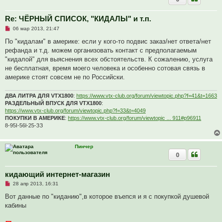
н
о
е
Re: ЧЁРНЫЙ СПИСОК, "КИДАЛЫ" и т.п.
с
Н
о
06 мар 2013, 21:47
е
о
п
б
По "кидалам" в америке: если у кого-то подвис заказ/нет ответа/нет
р
щ
рефанда и т.д. можем организовать контакт с предполагаемым
о
е
ч
н
"кидалой" для выяснения всех обстоятельств. К сожалению, услуга
и
и
не бесплатная, время моего человека и особенно сотовая связь в
т
е
а
америке стоят совсем не по Российски.
н
н
о
ДВА ЛИТРА ДЛЯ VTX1800
:
https://www.vtx-club.org/forum/viewtopic.php?f=41&t=1663
е
РАЗДЕЛЬНЫЙ ВПУСК ДЛЯ VTX1800
:
с
https://www.vtx-club.org/forum/viewtopic.php?f=33&t=4049
о
о
ПОКУПКИ В АМЕРИКЕ
:
https://www.vtx-club.org/forum/viewtopic ... 911#p96911
б
8-95I-56l-25-ЗЗ
щ
е
н
Пинчер
и
е
0
кидающий интернет-магазин
Н
28 апр 2013, 16:31
е
п
Вот данные по "киданию",в которое въепся и я с покупкой душевой
р
кабины
о
ч
и