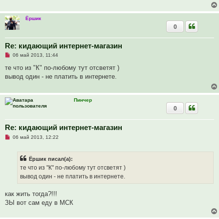
и
е
Ёршик
0
Re: кидающий интернет-магазин
Н
06 май 2013, 11:44
е
п
те что из "К" по-любому тут отсветят )
р
вывод один - не платить в интернете.
о
ч
и
т
Пинчер
а
0
н
н
о
е
Re: кидающий интернет-магазин
с
Н
о
06 май 2013, 12:22
е
о
п
б
р
щ
Ёршик писал(а):
о
е
ч
н
те что из "К" по-любому тут отсветят )
и
и
вывод один - не платить в интернете.
т
е
а
н
как жить тогда?!!!
н
о
ЗЫ вот сам еду в МСК
е
с
о