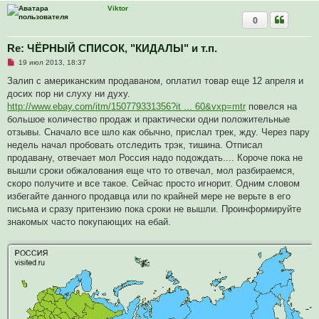
о
Viktor
б
0
щ
е
н
Re: ЧЁРНЫЙ СПИСОК, "КИДАЛЫ" и т.п.
и
е
Н
19 июл 2013, 18:37
е
п
Залип с американским продаваном, оплатил товар еще 12 апреля и
р
досих пор ни слуху ни духу.
о
ч
http://www.ebay.com/itm/150779331356?it ... 60&vxp=mtr
повелся на
и
большое количество продаж и практически одни положительные
т
а
отзывы. Сначало все шло как обычно, прислал трек, жду. Через пару
н
недель начал пробовать отследить трэк, тишина. Отписал
н
о
продавану, отвечает мол Россия надо подождать.... Короче пока не
е
вышли сроки обжалования еще что то отвечал, мол разбираемся,
с
о
скоро получите и все такое. Сейчас просто игнорит. Одним словом
о
избегайте данного продавца или по крайней мере не верьте в его
б
щ
письма и сразу притензию пока сроки не вышли. Проинформируйте
е
знакомых часто покупающих на ебай.
н
и
е