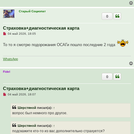
е
Старый Социопат
0
Страховка+диагностическая карта
Н
04 май 2026, 18:05
е
п
То то я смотрю подорожания ОСАГи пошло последние 2 года
р
о
ч
и
т
WhatsApp
а
н
н
Fidel
о
0
е
с
о
о
Страховка+диагностическая карта
б
Н
04 май 2026, 18:07
щ
е
е
п
н
р
и
Шерстяной
писал(а):
↑
о
е
ч
вопрос был немного про другое.
и
т
а
Шерстяной
писал(а):
↑
н
н
подскажите кто-то из вас дополнительно страхуется?
о