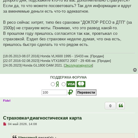
Доброго дня, подскажите кто-то из вас дополнительно страхуется?
р
Если да, то что можете посоветовать? Так для информации и вдруг
о
ч
за вменяемые деньги есть что-то адекватное.
и
т
а
В ресо сейчас хитрят, типо без сраховки "ДОКТОР РЕСО в ДТП" (за
н
1500р) не страхуем моты. Понимаю, что это развод какой-то.
н
о
В прошлом году пришлось согласится так как, провтыкал со
е
страховкой. Ездил без страховки неделю думая, что она есть,
с
о
пришлось быстро сделать то что рядом есть.
о
б
щ
[18.05.2013-08.07.2016] Honda VLX600 1995 - 15433 км. [Продан]
е
[22.07.2016-02.08.2023] Honda VTX1800T2 2007 - 29 406 км. [Продан]
н
[24.05.2023] Honda GL1800 DAM 2021. [
Эксплуатируется
]
и
е
ПОДДЕРЖКА ФОРУМА
Fidel
0
Страховка+диагностическая карта
Н
04 май 2026, 14:08
е
п
р
Шерстяной
писал(а):
↑