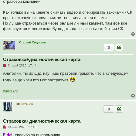
страховой компании.
Как только вы начинаете снимать видео и оперировать законами - СК
просто страхует и предпочитает не связываться с вами.
Но лучше страховаться через онлайн личный кабинет, там все все
фиксируется и легче жалобу подать на незаконные действия СК.
Старый Социопат
0
Страховка+диагностическая карта
Н
04 май 2026, 17:44
е
п
Анатолий, ты их щас научишь правовой грамоте, что в следующем
р
году ваще хрен кто мот застрахует
о
ч
и
т
WhatsApp
а
н
н
Шерстяной
о
0
е
с
о
о
Страховка+диагностическая карта
б
Н
щ
04 май 2026, 17:48
е
е
п
н
Fidel
, спасибо за информацию.