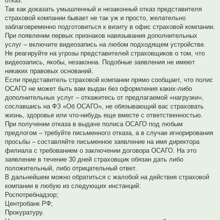
отказ.
Так как доказать умышленный и незаконный отказ представителя
страховой компании бывает не так уж и просто, желательно
заблаговременно подготовиться к визиту в офис страховой компании.
При появлении первых признаков навязывания дополнительных
услуг – включите видеозапись на любом подходящем устройстве.
Не реагируйте на угрозы представителей страховщиков о том, что
видеозапись, якобы, незаконна. Подобные заявления не имеют
никаких правовых оснований.
Если представитель страховой компании прямо сообщает, что полис
ОСАГО не может быть вам выдан без оформления каких-либо
дополнительных услуг – откажитесь от предлагаемой «нагрузки»,
сославшись на ФЗ «Об ОСАГО», не обязывающий вас страховать
жизнь, здоровье или что-нибудь еще вместе с ответственностью.
При получении отказа в выдаче полиса ОСАГО под любым
предлогом – требуйте письменного отказа, а в случае игнорирования
просьбы – составляйте письменное заявление на имя директора
филиала с требованием о заключении договора ОСАГО. На это
заявление в течение 30 дней страховщик обязан дать либо
положительный, либо отрицательный ответ.
В дальнейшем можно обратиться с жалобой на действия страховой
компании в любую из следующих инстанций:
Роспотребнадзор;
Центробанк РФ;
Прокуратуру.