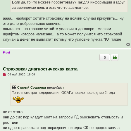
Если да, то что можете посоветовать? Так для информации и вдруг
е
с
за вменяемые деньги есть что-то адекватное.
о
о
б
аааа... наоборот хотите страховку на всякий случай прикупить... ну
щ
это дело добровольное конечно...
е
н
опыта нет.. но главное читайте условия в договоре - мелким
и
шрифтом которое написано... а то может получится что страховой
е
случай а денег не выплатят потому что условие пункта "Ю" такие
Fidel
0
Страховка+диагностическая карта
Н
04 май 2026, 18:09
е
п
р
Старый Социопат
писал(а):
↑
о
ч
То то я смотрю подорожания ОСАГи пошло последние 2 года
и
т
а
н
н
не от этого
о
е
они до сих пор кладут болт на запросы ГД обосновать стоимость и
с
рост цен
о
о
ни одного расчета и подтверждения ни одна СК не предоставила
б