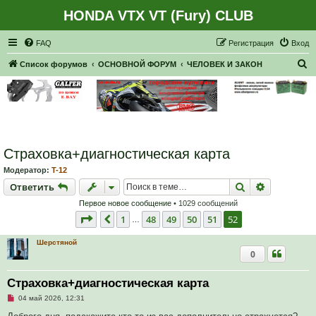
HONDA VTX VT (Fury) CLUB
Регистрация
FAQ
Р
е
г
и
с
т
р
а
ц
и
я
Вход
П
Список форумов
ОСНОВНОЙ ФОРУМ
ЧЕЛОВЕК И ЗАКОН
о
и
с
к
Страховка+диагностическая карта
Модератор:
T-12
Ответить
Поиск
Расширен
О
т
в
е
т
и
т
ь
Первое новое сообщение
• 1029 сообщений
Страница
52
из
52
1
48
49
50
51
52
Пред.
…
Шерстяной
0
Страховка+диагностическая карта
Н
04 май 2026, 12:31
е
п