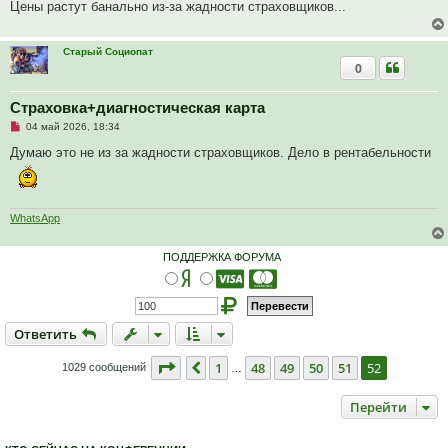
Цены растут банально из-за жадности страховщиков...
щ
е
н
и
Старый Социопат
е
0
Страховка+диагностическая карта
Н
04 май 2026, 18:34
е
п
Думаю это не из за жадности страховщиков. Дело в рентабельности
р
о
ч
и
т
WhatsApp
а
н
н
ПОДДЕРЖКА ФОРУМА
о
е
с
о
о
б
Ответить
щ
О
т
в
е
т
и
т
ь
е
н
Страница
52
из
52
1
48
49
50
51
52
Пред.
и
1029 сообщений
…
е
Перейти