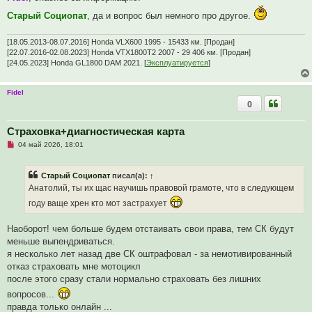
р
и
о
е
Старый Социопат
, да и вопрос был немного про другое.
ч
и
т
[18.05.2013-08.07.2016] Honda VLX600 1995 - 15433 км. [Продан]
а
[22.07.2016-02.08.2023] Honda VTX1800T2 2007 - 29 406 км. [Продан]
н
[24.05.2023] Honda GL1800 DAM 2021. [
Эксплуатируется
]
н
о
е
с
Fidel
о
0
о
б
щ
Страховка+диагностическая карта
е
н
Н
04 май 2026, 18:01
и
е
е
п
р
Старый Социопат
писал(а):
↑
о
ч
Анатолий, ты их щас научишь правовой грамоте, что в следующем
и
т
году ваще хрен кто мот застрахует
а
н
Наоборот! чем больше будем отстаивать свои права, тем СК будут
н
о
меньше выпендриваться.
е
я несколько лет назад две СК оштрафовал - за немотивированный
с
о
отказ страховать мне мотоцикл
о
после этого сразу стали нормально страховать без лишних
б
щ
вопросов...
е
н
правда только онлайн ...
и