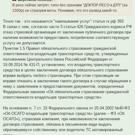
о
ч
В ресо сейчас хитрят, типо без сраховки "ДОКТОР РЕСО в ДТП" (за
и
1500р) не страхуем моты. Понимаю, что это развод какой-то.
т
а
н
Точно так - это называется "навязывание услуг" статья гк рф 393
н
о
В связи с чем, согласно части 3 статьи 426 Гражданского кодекса РФ
е
отказ страховой организации от заключения публичного договора при
с
о
наличии возможности предоставить потребителю соответствующую
о
услугу не допускается.
б
щ
Пунктом 1.5 Правил обязательного страхования гражданской
е
ответственности владельцев транспортных средств, утвержденных
н
и
положением Центрального банка Российской Федерации от
е
19.09.2014 № 431-П, установлено, что владелец транспортного
средства в целях заключения договора обязательного страхования
вправе выбрать любого страховщика. При этом страховщик не
вправе отказать в заключении такого договора в случае обращения к
нему с заявлением и предоставления документов, определенных
Федеральным законом «Об обязательном страховании гражданской
ответственности владельцев транспортных средств».
На основании п. 7 ст. 15 Федерального закона от 25.04.2002 №40-ФЗ
«Об ОСАГО владельцев транспортных средств» (далее – ФЗ «Об
ОСАГО»), страховая компания, при невозможности заключения
договора страхования, обязана в письменном виде выдать
обратившемуся собственнику или водителю ТС мотивированный