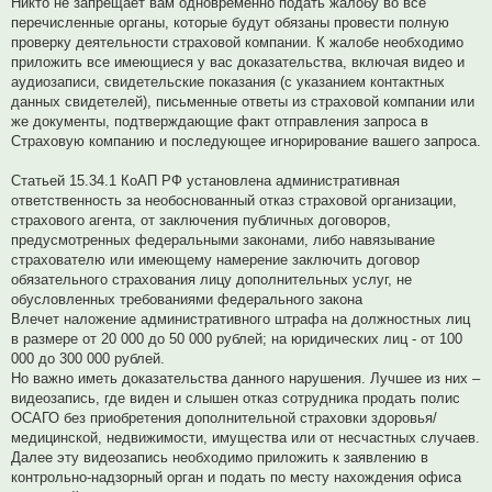
Никто не запрещает вам одновременно подать жалобу во все
перечисленные органы, которые будут обязаны провести полную
проверку деятельности страховой компании. К жалобе необходимо
приложить все имеющиеся у вас доказательства, включая видео и
аудиозаписи, свидетельские показания (с указанием контактных
данных свидетелей), письменные ответы из страховой компании или
же документы, подтверждающие факт отправления запроса в
Страховую компанию и последующее игнорирование вашего запроса.
Статьей 15.34.1 КоАП РФ установлена административная
ответственность за необоснованный отказ страховой организации,
страхового агента, от заключения публичных договоров,
предусмотренных федеральными законами, либо навязывание
страхователю или имеющему намерение заключить договор
обязательного страхования лицу дополнительных услуг, не
обусловленных требованиями федерального закона
Влечет наложение административного штрафа на должностных лиц
в размере от 20 000 до 50 000 рублей; на юридических лиц - от 100
000 до 300 000 рублей.
Но важно иметь доказательства данного нарушения. Лучшее из них –
видеозапись, где виден и слышен отказ сотрудника продать полис
ОСАГО без приобретения дополнительной страховки здоровья/
медицинской, недвижимости, имущества или от несчастных случаев.
Далее эту видеозапись необходимо приложить к заявлению в
контрольно-надзорный орган и подать по месту нахождения офиса