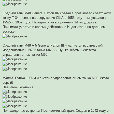
Средний танк M48 General Patton III- создан в противовес советскому
танку Т-34, принят на вооружение США в 1953 году . выпускался с
1952-по 1959 года. Находился на вооружении 14 государств.
Принимал участие в боевых действиях в Индокитае и на дальнем
востоке
Средний танк М48 А 5 General Patton III – является израильской
модернизацией 1975г танка М48А3. Пушка 105мм и система
управления огнем танка М60.
М48А3. Пушка 105мм и система управления огнем танка М60. (Фото
серый)
Павильон Германия.
При входе нас встречал Противоминный трал. Создан в 1942 году в