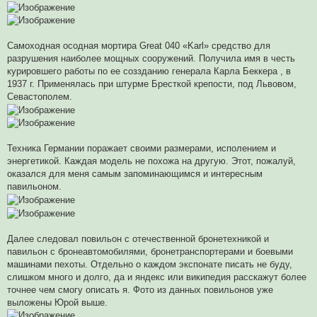
Самоходная осодная мортира Great 040 «Karl» средство для
разрушения наиболее мощных сооружений. Получила имя в честь
курировшего работы по ее соззданию генерала Карла Беккера , в
1937 г. Применялась при штурме Бресткой крепости, под Львовом,
Севастополем.
Техника Германии поражает своими размерами, исполением и
энергетикой. Каждая модель не похожа на другую. Этот, пожалуй,
оказался для меня самым запоминающимся и интересным
павильоном.
Далее следовал повильон с отечественной бронетехникой и
павильон с бронеавтомобилями, бронетранспортерами и боевыми
машинами пехоты. Отдельно о каждом экспонате писать не буду,
слишком много и долго, да и яндекс или википедия расскажут более
точнее чем смогу описать я. Фото из данных повильонов уже
выложены Юрой выше.