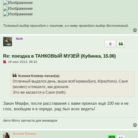
Толковый выбор приходит с опытом, а к нему приводит выбор бестолковый.
Neth
0
Re: поездка в ТАНКОВЫЙ МУЗЕЙ (Кубинка, 15.06)
Н
16 июн 2013, 09:32
е
п
р
Ксения Клевер писал(а):
о
ч
Отличный выдался день, выше всяГерман(Буч), Юра(rhino), Саня
и
(космос) отпишите, как доехали.
т
а
Это же касается и Саня (neth)
н
н
о
Закон Мерфи, после расставания с вами проехал ещё 100 км и не
е
глох, вообщем я в поряде, рад был всех видеть!
с
о
о
Авто-Мото запчасти для иномарок
б
щ
е
н
Ксения Клевер
и