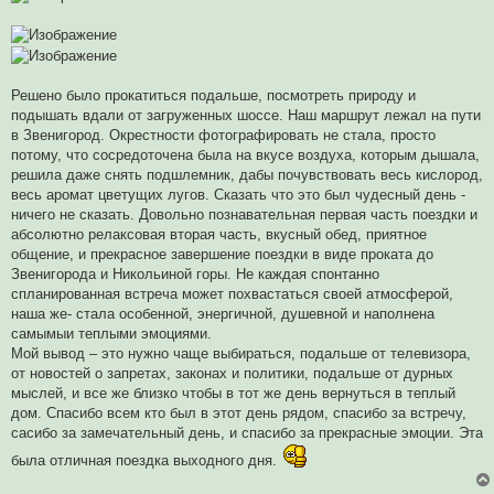
Решено было прокатиться подальше, посмотреть природу и
подышать вдали от загруженных шоссе. Наш маршрут лежал на пути
в Звенигород. Окрестности фотографировать не стала, просто
потому, что сосредоточена была на вкусе воздуха, которым дышала,
решила даже снять подшлемник, дабы почувствовать весь кислород,
весь аромат цветущих лугов. Сказать что это был чудесный день -
ничего не сказать. Довольно познавательная первая часть поездки и
абсолютно релаксовая вторая часть, вкусный обед, приятное
общение, и прекрасное завершение поездки в виде проката до
Звенигорода и Никольиной горы. Не каждая спонтанно
спланированная встреча может похвастаться своей атмосферой,
наша же- стала особенной, энергичной, душевной и наполнена
самымыи теплыми эмоциями.
Мой вывод – это нужно чаще выбираться, подальше от телевизора,
от новостей о запретах, законах и политики, подальше от дурных
мыслей, и все же близко чтобы в тот же день вернуться в теплый
дом. Спасибо всем кто был в этот день рядом, спасибо за встречу,
сасибо за замечательный день, и спасибо за прекрасные эмоции. Эта
была отличная поездка выходного дня.