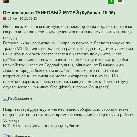
1
е
Re: поездка в ТАНКОВЫЙ МУЗЕЙ (Кубинка, 15.06)
Н
17 июн 2013, 01:23
е
п
Идея поездки в танковый музей возникла довольно давно, но только
р
вчера она нашла себе применение и реализовалась в замечательную
о
ч
поездку.
и
Встреча была назначена на 11-утра на парковке Лесного городка по
т
а
трассе М1. Количество дачников растет из года в год, и их движения
н
из центра в область растягивается с четверга по субботу, и эта
н
о
суббота не явилась исключением по количеству и качеству пробок.
е
(Можайское шоссе от Садовой улицы, Минское, от Внуково и до
с
о
Лесного городка были крайне забиты, однако это не помешало
о
встретиться в назначенном месте и отправиться в музей. Мы
б
щ
приехали первыми, через несколько минут подъехал Герман (Буч) ,
е
спустя несколько минут Юра (phino), и позже Саня (neth)
н
и
е
Попривествуя друг друга мы неспешно собирались, строили планы
на день и отвели некоторое время на ожидание опоздавших-в районе
30 минут.
В 11-30 мы тронулись в сторону Кубинки.