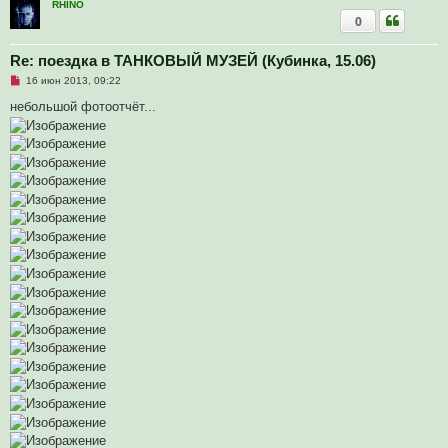
б
RHINO
щ
0
е
н
и
Re: поездка в ТАНКОВЫЙ МУЗЕЙ (Кубинка, 15.06)
е
Н
16 июн 2013, 09:22
е
п
небольшой фотоотчёт...
р
о
ч
и
т
а
н
н
о
е
с
о
о
б
щ
е
н
и
е