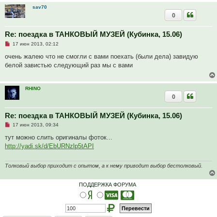
sav70
0
Re: поездка в ТАНКОВЫЙ МУЗЕЙ (Кубинка, 15.06)
Н
17 июн 2013, 02:12
е
п
очень жалею что не смогли с вами поехать (были дела) завидую
р
белой завистью следующий раз мы с вами
о
ч
и
т
RHINO
а
0
н
н
о
е
Re: поездка в ТАНКОВЫЙ МУЗЕЙ (Кубинка, 15.06)
с
Н
о
17 июн 2013, 09:34
е
о
п
б
тут можно слить оригиналы фоток...
р
щ
http://yadi.sk/d/EbURNzlp5tAPI
о
е
ч
н
и
и
т
е
Толковый выбор приходит с опытом, а к нему приводит выбор бестолковый.
а
н
н
ПОДДЕРЖКА ФОРУМА
о
е
с
о
о