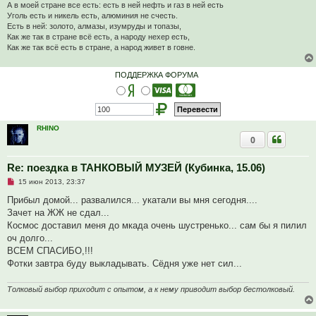
т
А в моей стране все есть: есть в ней нефть и газ в ней есть
а
Уголь есть и никель есть, алюминия не счесть.
н
Есть в ней: золото, алмазы, изумруды и топазы,
н
Как же так в стране всё есть, а народу нехер есть,
о
е
Как же так всё есть в стране, а народ живет в говне.
с
о
о
ПОДДЕРЖКА ФОРУМА
б
щ
е
н
и
е
RHINO
0
Re: поездка в ТАНКОВЫЙ МУЗЕЙ (Кубинка, 15.06)
Н
15 июн 2013, 23:37
е
п
Прибыл домой... развалился... укатали вы мня сегодня....
р
Зачет на ЖЖ не сдал...
о
ч
Космос доставил меня до мкада очень шустренько... сам бы я пилил
и
оч долго...
т
а
ВСЕМ СПАСИБО,!!!
н
Фотки завтра буду выкладывать. Сёдня уже нет сил...
н
о
е
Толковый выбор приходит с опытом, а к нему приводит выбор бестолковый.
с
о
о