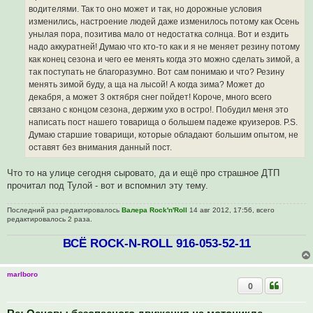
о
водителями. Так то оно может и так, но дорожные условия
е
изменились, настроение людей даже изменилось потому как Осень
с
о
унылая пора, позитива мало от недостатка солнца. Вот и ездить
о
надо аккуратней! Думаю что кто-то как и я не меняет резину потому
б
щ
как конец сезона и чего ее менять когда это можно сделать зимой, а
е
так поступать не благоразумно. Вот сам понимаю и что? Резину
н
и
менять зимой буду, а ща на лысой! А когда зима? Может до
е
декабря, а может 3 октября снег пойдет! Короче, много всего
связано с концом сезона, держим ухо в остро!. Побудил меня это
написать пост нашего товарища о большем падеже круизеров. P.S.
Думаю старшие товарищи, которые обладают большим опытом, не
оставят без внимания данный пост.
Что то на улице сегодня сыровато, да и ещё про страшное ДТП
прочитал под Тулой - вот и вспомнил эту тему.
Последний раз редактировалось
Валера Rock'n'Roll
14 авг 2012, 17:56, всего
редактировалось 2 раза.
ВСЁ ROCK-N-ROLL 916-053-52-11
marlboro
0