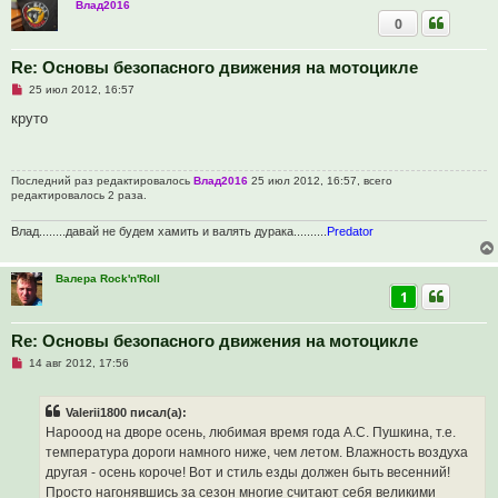
о
Влад2016
о
0
б
щ
е
Re: Основы безопасного движения на мотоцикле
н
и
Н
25 июл 2012, 16:57
е
е
п
круто
р
о
ч
и
Последний раз редактировалось
Влад2016
25 июл 2012, 16:57, всего
т
редактировалось 2 раза.
а
н
н
Влад........давай не будем хамить и валять дурака..........
Predator
о
е
с
о
Валера Rock'n'Roll
о
1
б
щ
е
Re: Основы безопасного движения на мотоцикле
н
и
Н
14 авг 2012, 17:56
е
е
п
р
Valerii1800 писал(а):
о
ч
Нарооод на дворе осень, любимая время года А.С. Пушкина, т.е.
и
температура дороги намного ниже, чем летом. Влажность воздуха
т
а
другая - осень короче! Вот и стиль езды должен быть весенний!
н
Просто нагонявшись за сезон многие считают себя великими
н