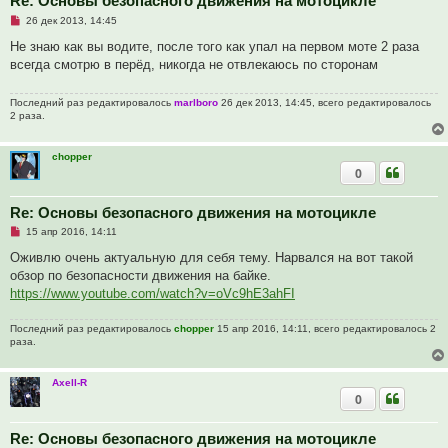
Re: Основы безопасного движения на мотоцикле
Н
26 дек 2013, 14:45
е
п
Не знаю как вы водите, после того как упал на первом моте 2 раза
р
всегда смотрю в перёд, никогда не отвлекаюсь по сторонам
о
ч
и
Последний раз редактировалось
marlboro
26 дек 2013, 14:45, всего редактировалось
т
2 раза.
а
н
н
о
chopper
е
0
с
о
о
Re: Основы безопасного движения на мотоцикле
б
щ
Н
15 апр 2016, 14:11
е
е
н
п
Оживлю очень актуальную для себя тему. Нарвался на вот такой
и
р
е
обзор по безопасности движения на байке.
о
ч
https://www.youtube.com/watch?v=oVc9hE3ahFI
и
т
а
Последний раз редактировалось
chopper
15 апр 2016, 14:11, всего редактировалось 2
н
раза.
н
о
е
Axell-R
с
0
о
о
б
щ
Re: Основы безопасного движения на мотоцикле
е