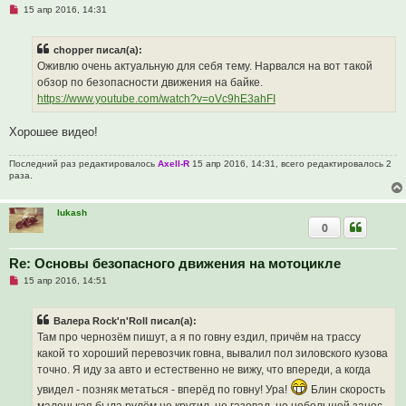
Н
15 апр 2016, 14:31
н
е
и
п
е
р
chopper писал(а):
о
ч
Оживлю очень актуальную для себя тему. Нарвался на вот такой
и
обзор по безопасности движения на байке.
т
а
https://www.youtube.com/watch?v=oVc9hE3ahFI
н
н
о
Хорошее видео!
е
с
о
Последний раз редактировалось
Axell-R
15 апр 2016, 14:31, всего редактировалось 2
о
раза.
б
щ
е
lukash
н
0
и
е
Re: Основы безопасного движения на мотоцикле
Н
15 апр 2016, 14:51
е
п
р
Валера Rock'n'Roll писал(а):
о
ч
Там про чернозём пишут, а я по говну ездил, причём на трассу
и
какой то хороший перевозчик говна, вывалил пол зиловского кузова
т
а
точно. Я иду за авто и естественно не вижу, что впереди, а когда
н
н
увидел - позняк метаться - вперёд по говну! Ура!
Блин скорость
о