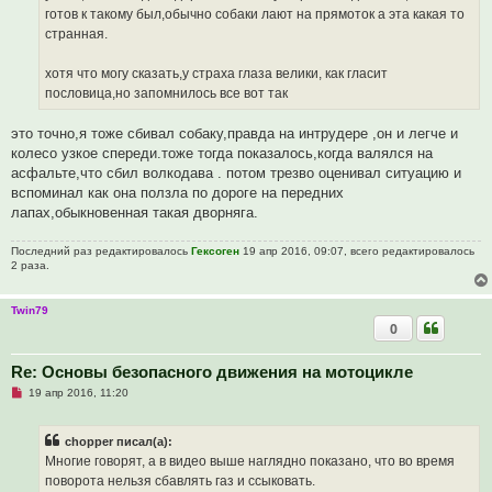
е
готов к такому был,обычно собаки лают на прямоток а эта какая то
с
о
странная.
о
б
щ
хотя что могу сказать,у страха глаза велики, как гласит
е
пословица,но запомнилось все вот так
н
и
е
это точно,я тоже сбивал собаку,правда на интрудере ,он и легче и
колесо узкое спереди.тоже тогда показалось,когда валялся на
асфальте,что сбил волкодава . потом трезво оценивал ситуацию и
вспоминал как она ползла по дороге на передних
лапах,обыкновенная такая дворняга.
Последний раз редактировалось
Гексоген
19 апр 2016, 09:07, всего редактировалось
2 раза.
Twin79
0
Re: Основы безопасного движения на мотоцикле
Н
19 апр 2016, 11:20
е
п
р
chopper писал(а):
о
ч
Многие говорят, а в видео выше наглядно показано, что во время
и
поворота нельзя сбавлять газ и ссыковать.
т