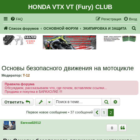
HONDA VTX VT (Fury) CLUB
Регистрация
FAQ
Р
е
г
и
с
т
р
а
ц
и
я
Вход
П
Список форумов
ОСНОВНОЙ ФОРУМ
ЭКИПИРОВКА И ЗАЩИТА
о
и
с
к
Основы безопасного движения на мотоцикле
Модератор:
T-12
Правила форума
Обсуждаем, рассказываем что, где почем, вставляем ссылки...
Продажа и покупка в БАРАХОЛКЕ !!!
Ответить
Поиск
Расширен
О
т
в
е
т
и
т
ь
1
2
Пред.
Первое новое сообщение
• 37 сообщений
Евгений2012
0