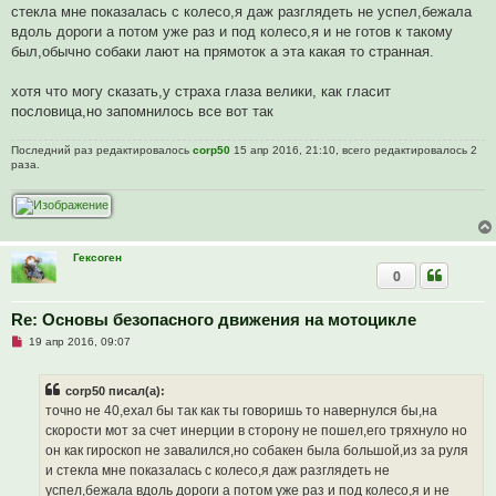
и
стекла мне показалась с колесо,я даж разглядеть не успел,бежала
т
а
вдоль дороги а потом уже раз и под колесо,я и не готов к такому
н
был,обычно собаки лают на прямоток а эта какая то странная.
н
о
е
хотя что могу сказать,у страха глаза велики, как гласит
с
о
пословица,но запомнилось все вот так
о
б
щ
Последний раз редактировалось
corp50
15 апр 2016, 21:10, всего редактировалось 2
е
раза.
н
и
е
Гексоген
0
Re: Основы безопасного движения на мотоцикле
Н
19 апр 2016, 09:07
е
п
р
corp50 писал(а):
о
ч
точно не 40,ехал бы так как ты говоришь то навернулся бы,на
и
скорости мот за счет инерции в сторону не пошел,его тряхнуло но
т
а
он как гироскоп не завалился,но собакен была большой,из за руля
н
и стекла мне показалась с колесо,я даж разглядеть не
н
о
успел,бежала вдоль дороги а потом уже раз и под колесо,я и не