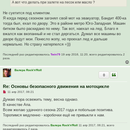
а
А вот что делать при залете на песок или масло ?
н
н
о
Не суетится под клиентом.
е
Я когда перед сезоном загонял свой мот на эвакуатор, Бандит 400-ка
с
о
тогда был, ехал по двору. Это в районе метро Юго-Западная. Машин
о
битком было раскидано по нему. Так вот, наехал на лед. Благо я
б
щ
вжался как вкопанный и не стал дергаться. Думал все машины во
е
дворе будут мои. Понесло жопу, но проехал лед и дальше
н
и
нормально. Но страху натерпелся =)))
е
Последний раз редактировалось
Twin79
19 апр 2016, 11:20, всего редактировалось 2
раза.
Валера Rock'n'Roll
0
Re: Основы безопасного движения на мотоцикле
Н
11 апр 2017, 06:21
е
п
Думаю пора освежить тему, весна однако.
р
В качестве Апа.
о
ч
Всем желаю удачного сезона 2017 года и побольше позитива.
и
Торопимся медленно - коробочки ещё не привыкли к нам.
т
а
н
Последний раз редактировалось
Валера Rock'n'Roll
11 апр 2017, 06:21, всего
н
редактировалось 2 раза.
о