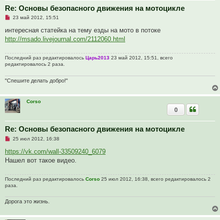
Re: Основы безопасного движения на мотоцикле
Н
23 май 2012, 15:51
е
п
интересная статейка на тему езды на мото в потоке
р
http://msado.livejournal.com/2112060.html
о
ч
и
Последний раз редактировалось
Царь2013
23 май 2012, 15:51, всего
т
редактировалось 2 раза.
а
н
н
"Спешите делать добро!"
о
е
с
о
Corso
о
0
б
щ
е
Re: Основы безопасного движения на мотоцикле
н
и
Н
25 июл 2012, 16:38
е
е
п
https://vk.com/wall-33509240_6079
р
Нашел вот такое видео.
о
ч
и
Последний раз редактировалось
Corso
25 июл 2012, 16:38, всего редактировалось 2
т
раза.
а
н
н
Дорога это жизнь.
о
е
с