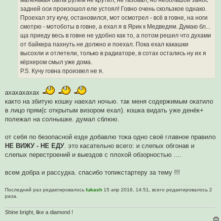
маленькая была рулём не крутил, не газовал, но небольшой занос
е
с
задней оси произошол еле устоял! Говно очень скользкое однако.
о
Проехал эту кучу, остановился, мот осмотрел - всё в говне, на ноги
о
б
смотрю - мотоботы в говне, а ехал я в Ярик к Медведям. Думаю бл...
щ
ща приеду весь в говне не удобно как то, а потом решил что духами
е
н
от байкера пахнуть не должно и поехал. Пока ехал какашки
и
высохли и отлетели, только в радиаторе, в сотах остались ну их я
е
кёрхером смыл уже дома.
P.S. Кучу говна произвел не я.
ахахахахах
както на збитую кошку наехал ночью. так меня содержимым окатило
в лицо прям(с открытым визором ехал). кошка видать уже денёк+
полежал на солнышке. думал сблюю.
от себя по безопасной езде добавлю тока одно своё главное правило
НЕ ВИЖУ - НЕ ЕДУ
. это касательно всего: и слепых обгонав и
слепых перестроений и выездов с плохой обзорностью ....
всем добра и рассудка. спасибо топикстартеру за тему !!!
Последний раз редактировалось
lukash
15 апр 2016, 14:51, всего редактировалось 2
раза.
Shine bright, like a diamond !