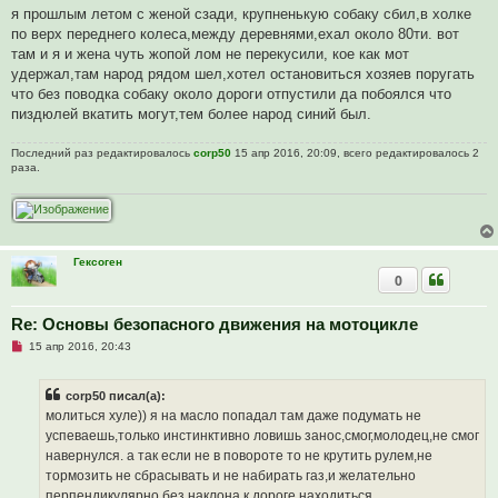
о
я прошлым летом с женой сзади, крупненькую собаку сбил,в холке
е
по верх переднего колеса,между деревнями,ехал около 80ти. вот
с
о
там и я и жена чуть жопой лом не перекусили, кое как мот
о
удержал,там народ рядом шел,хотел остановиться хозяев поругать
б
щ
что без поводка собаку около дороги отпустили да побоялся что
е
пиздюлей вкатить могут,тем более народ синий был.
н
и
е
Последний раз редактировалось
corp50
15 апр 2016, 20:09, всего редактировалось 2
раза.
Гексоген
0
Re: Основы безопасного движения на мотоцикле
Н
15 апр 2016, 20:43
е
п
р
corp50 писал(а):
о
ч
молиться хуле)) я на масло попадал там даже подумать не
и
успеваешь,только инстинктивно ловишь занос,смог,молодец,не смог
т
а
навернулся. а так если не в повороте то не крутить рулем,не
н
тормозить не сбрасывать и не набирать газ,и желательно
н
о
перпендикулярно без наклона к дороге находиться.