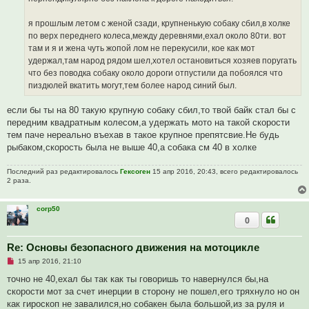
е
с
о
я прошлым летом с женой сзади, крупненькую собаку сбил,в холке
о
по верх переднего колеса,между деревнями,ехал около 80ти. вот
б
щ
там и я и жена чуть жопой лом не перекусили, кое как мот
е
удержал,там народ рядом шел,хотел остановиться хозяев поругать
н
и
что без поводка собаку около дороги отпустили да побоялся что
е
пиздюлей вкатить могут,тем более народ синий был.
если бы ты на 80 такую крупную собаку сбил,то твой байк стал бы с
передним квадратным колесом,а удержать мото на такой скорости
тем паче нереально въехав в такое крупное препятсвие.Не будь
рыбаком,скорость была не выше 40,а собака см 40 в холке
Последний раз редактировалось
Гексоген
15 апр 2016, 20:43, всего редактировалось
2 раза.
corp50
0
Re: Основы безопасного движения на мотоцикле
Н
15 апр 2016, 21:10
е
п
точно не 40,ехал бы так как ты говоришь то навернулся бы,на
р
скорости мот за счет инерции в сторону не пошел,его тряхнуло но он
о
ч
как гироскоп не завалился,но собакен была большой,из за руля и