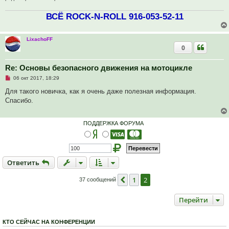
е
с
ВСЁ ROCK-N-ROLL 916-053-52-11
о
о
б
щ
LixachoFF
е
0
н
и
е
Re: Основы безопасного движения на мотоцикле
Н
06 окт 2017, 18:29
е
п
Для такого новичка, как я очень даже полезная информация.
р
Спасибо.
о
ч
и
т
ПОДДЕРЖКА ФОРУМА
а
н
н
о
е
с
Ответить
О
т
в
е
т
и
т
ь
о
о
б
1
2
Пред.
37 сообщений
щ
е
н
Перейти
и
е
КТО СЕЙЧАС НА КОНФЕРЕНЦИИ