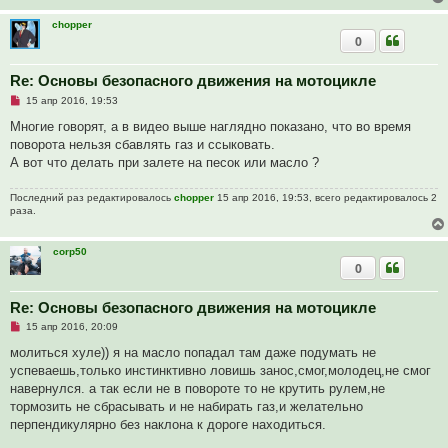
chopper
0
Re: Основы безопасного движения на мотоцикле
Н
15 апр 2016, 19:53
е
п
Многие говорят, а в видео выше наглядно показано, что во время
р
поворота нельзя сбавлять газ и ссыковать.
о
ч
А вот что делать при залете на песок или масло ?
и
т
а
Последний раз редактировалось
chopper
15 апр 2016, 19:53, всего редактировалось 2
н
раза.
н
о
е
corp50
с
0
о
о
б
щ
Re: Основы безопасного движения на мотоцикле
е
Н
15 апр 2016, 20:09
н
е
и
п
молиться хуле)) я на масло попадал там даже подумать не
е
р
успеваешь,только инстинктивно ловишь занос,смог,молодец,не смог
о
ч
навернулся. а так если не в повороте то не крутить рулем,не
и
тормозить не сбрасывать и не набирать газ,и желательно
т
а
перпендикулярно без наклона к дороге находиться.
н
н