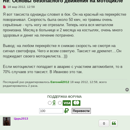
Re: Основы безопасного движения на мотоцикле
Н
18 мар 2012, 12:58
е
п
Я вот таксиста однажды словил в бок. Он на красный на перекрёстке
р
поворачивал. Скорпость была около 50 кмч, но травмы очень
о
ч
серьёзные - чуть ногу не отрезали. Теперь нога вся металлом
и
пронизана. Месяц в больнице и 2 месяца на костылях, очень много
т
а
здоровья и денег на лечение потрачено.
н
н
о
Вывод: на любом перекрёстке я снижаю скорость не смотря на
е
сигнал светофора. Чего и всем советую. Таксист не дремлет....Он
с
о
поджидает своего мотоциклиста...)))
о
б
щ
Если мотоциклист попадает в аварию с участием автомобиля, то в
е
70% случаев это таксист. В Иваново это так.
н
и
е
Последний раз редактировалось
Евгений2012
18 мар 2012, 12:58, всего
редактировалось 2 раза.
ПОДДЕРЖКА ФОРУМА
Царь2013
0