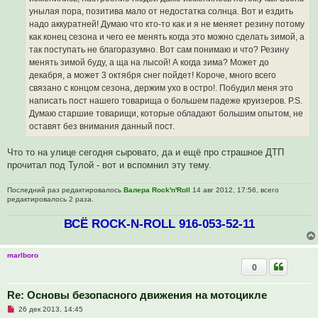
с
о
унылая пора, позитива мало от недостатка солнца. Вот и ездить
о
надо аккуратней! Думаю что кто-то как и я не меняет резину потому
б
щ
как конец сезона и чего ее менять когда это можно сделать зимой, а
е
так поступать не благоразумно. Вот сам понимаю и что? Резину
н
и
менять зимой буду, а ща на лысой! А когда зима? Может до
е
декабря, а может 3 октября снег пойдет! Короче, много всего
связано с концом сезона, держим ухо в остро!. Побудил меня это
написать пост нашего товарища о большем падеже круизеров. P.S.
Думаю старшие товарищи, которые обладают большим опытом, не
оставят без внимания данный пост.
Что то на улице сегодня сыровато, да и ещё про страшное ДТП
прочитал под Тулой - вот и вспомнил эту тему.
Последний раз редактировалось
Валера Rock'n'Roll
14 авг 2012, 17:56, всего
редактировалось 2 раза.
ВСЁ ROCK-N-ROLL 916-053-52-11
marlboro
0
Re: Основы безопасного движения на мотоцикле
Н
26 дек 2013, 14:45
е