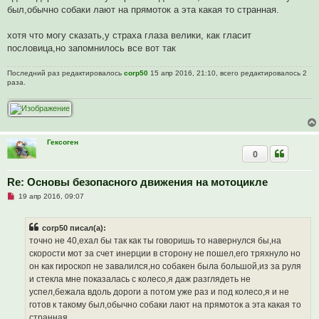
н
был,обычно собаки лают на прямоток а эта какая то странная.
н
о
е
хотя что могу сказать,у страха глаза велики, как гласит
с
о
пословица,но запомнилось все вот так
о
б
щ
Последний раз редактировалось
corp50
15 апр 2016, 21:10, всего редактировалось 2
е
раза.
н
и
е
Гексоген
0
Re: Основы безопасного движения на мотоцикле
Н
19 апр 2016, 09:07
е
п
р
corp50 писал(а):
о
ч
точно не 40,ехал бы так как ты говоришь то навернулся бы,на
и
скорости мот за счет инерции в сторону не пошел,его тряхнуло но
т
а
он как гироскоп не завалился,но собакен была большой,из за руля
н
и стекла мне показалась с колесо,я даж разглядеть не
н
о
успел,бежала вдоль дороги а потом уже раз и под колесо,я и не
е
готов к такому был,обычно собаки лают на прямоток а эта какая то
с
о
странная.