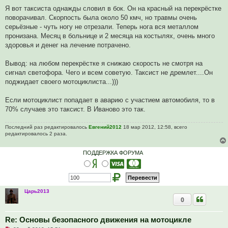
е
п
Я вот таксиста однажды словил в бок. Он на красный на перекрёстке
р
поворачивал. Скорпость была около 50 кмч, но травмы очень
о
ч
серьёзные - чуть ногу не отрезали. Теперь нога вся металлом
и
пронизана. Месяц в больнице и 2 месяца на костылях, очень много
т
а
здоровья и денег на лечение потрачено.
н
н
о
Вывод: на любом перекрёстке я снижаю скорость не смотря на
е
сигнал светофора. Чего и всем советую. Таксист не дремлет....Он
с
о
поджидает своего мотоциклиста...)))
о
б
щ
Если мотоциклист попадает в аварию с участием автомобиля, то в
е
70% случаев это таксист. В Иваново это так.
н
и
е
Последний раз редактировалось
Евгений2012
18 мар 2012, 12:58, всего
редактировалось 2 раза.
ПОДДЕРЖКА ФОРУМА
Царь2013
0
Re: Основы безопасного движения на мотоцикле