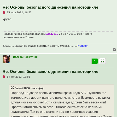
щ
е
Re: Основы безопасного движения на мотоцикле
н
и
Н
25 июл 2012, 16:57
е
е
п
круто
р
о
ч
и
Последний раз редактировалось
Влад2016
25 июл 2012, 16:57, всего
т
редактировалось 2 раза.
а
н
н
Влад........давай не будем хамить и валять дурака..........
Predator
о
е
с
о
Валера Rock'n'Roll
о
1
б
щ
е
Re: Основы безопасного движения на мотоцикле
н
и
Н
14 авг 2012, 17:56
е
е
п
р
Valerii1800 писал(а):
о
ч
Нарооод на дворе осень, любимая время года А.С. Пушкина, т.е.
и
температура дороги намного ниже, чем летом. Влажность воздуха
т
а
другая - осень короче! Вот и стиль езды должен быть весенний!
н
Просто нагонявшись за сезон многие считают себя великими
н
о
водителями. Так то оно может и так, но дорожные условия
е
изменились, настроение людей даже изменилось потому как Осень