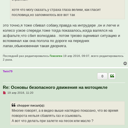
о
б
щ
хотя что могу сказать,у страха глаза велики, как гласит
е
пословица,но запомнилось все вот так
н
и
е
это точно,я тоже сбивал собаку,правда на интрудере ,он и легче и
колесо узкое спереди.тоже тогда показалось,когда валялся на
асфальте,что сбил волкодава . потом трезво оценивал ситуацию и
вспоминал как она ползла по дороге на передних
лапах,обыкновенная такая дворняга.
Последний раз редактировалось
Гексоген
19 апр 2016, 09:07, всего редактировалось
2 раза.
Twin79
0
Re: Основы безопасного движения на мотоцикле
Н
19 апр 2016, 11:20
е
п
р
chopper писал(а):
о
ч
Многие говорят, а в видео выше наглядно показано, что во время
и
поворота нельзя сбавлять газ и ссыковать.
т
а
А вот что делать при залете на песок или масло ?
н
н