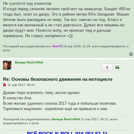
о
Не суетится под клиентом.
е
Я когда перед сезоном загонял свой мот на эвакуатор, Бандит 400-ка
с
о
тогда был, ехал по двору. Это в районе метро Юго-Западная. Машин
о
битком было раскидано по нему. Так вот, наехал на лед. Благо я
б
щ
вжался как вкопанный и не стал дергаться. Думал все машины во
е
дворе будут мои. Понесло жопу, но проехал лед и дальше
н
и
нормально. Но страху натерпелся =)))
е
Последний раз редактировалось
Twin79
19 апр 2016, 11:20, всего редактировалось 2
раза.
Валера Rock'n'Roll
0
Re: Основы безопасного движения на мотоцикле
Н
11 апр 2017, 06:21
е
п
Думаю пора освежить тему, весна однако.
р
В качестве Апа.
о
ч
Всем желаю удачного сезона 2017 года и побольше позитива.
и
Торопимся медленно - коробочки ещё не привыкли к нам.
т
а
н
Последний раз редактировалось
Валера Rock'n'Roll
11 апр 2017, 06:21, всего
н
редактировалось 2 раза.
о
е
с
ВСЁ ROCK-N-ROLL 916-053-52-11