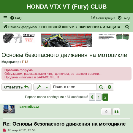
HONDA VTX VT (Fury) CLUB
Регистрация
FAQ
Р
е
г
и
с
т
р
а
ц
и
я
Вход
П
Список форумов
ОСНОВНОЙ ФОРУМ
ЭКИПИРОВКА И ЗАЩИТА
о
и
с
Основы безопасного движения на мотоцикле
к
Модератор:
T-12
Правила форума
Обсуждаем, рассказываем что, где почем, вставляем ссылки...
Продажа и покупка в БАРАХОЛКЕ !!!
Ответить
Поиск
Расширен
О
т
в
е
т
и
т
ь
1
2
Пред.
Первое новое сообщение
• 37 сообщений
Евгений2012
0
Re: Основы безопасного движения на мотоцикле
Н
18 мар 2012, 12:58