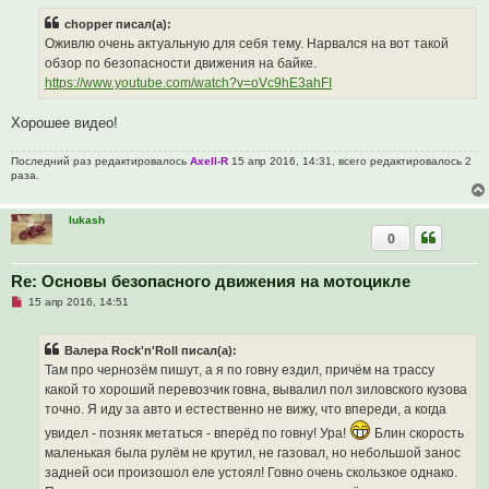
п
е
р
chopper писал(а):
о
ч
Оживлю очень актуальную для себя тему. Нарвался на вот такой
и
обзор по безопасности движения на байке.
т
а
https://www.youtube.com/watch?v=oVc9hE3ahFI
н
н
о
Хорошее видео!
е
с
о
Последний раз редактировалось
Axell-R
15 апр 2016, 14:31, всего редактировалось 2
о
раза.
б
щ
е
lukash
н
0
и
е
Re: Основы безопасного движения на мотоцикле
Н
15 апр 2016, 14:51
е
п
р
Валера Rock'n'Roll писал(а):
о
ч
Там про чернозём пишут, а я по говну ездил, причём на трассу
и
какой то хороший перевозчик говна, вывалил пол зиловского кузова
т
а
точно. Я иду за авто и естественно не вижу, что впереди, а когда
н
н
увидел - позняк метаться - вперёд по говну! Ура!
Блин скорость
о
маленькая была рулём не крутил, не газовал, но небольшой занос
е
с
задней оси произошол еле устоял! Говно очень скользкое однако.
о