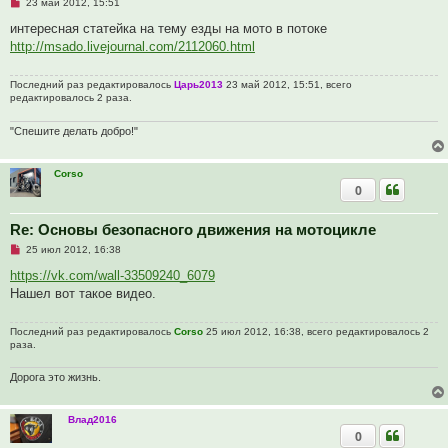
Н
23 май 2012, 15:51
е
п
интересная статейка на тему езды на мото в потоке
р
http://msado.livejournal.com/2112060.html
о
ч
и
Последний раз редактировалось
Царь2013
23 май 2012, 15:51, всего
т
редактировалось 2 раза.
а
н
н
"Спешите делать добро!"
о
е
с
о
Corso
о
0
б
щ
е
Re: Основы безопасного движения на мотоцикле
н
и
Н
25 июл 2012, 16:38
е
е
п
https://vk.com/wall-33509240_6079
р
Нашел вот такое видео.
о
ч
и
Последний раз редактировалось
Corso
25 июл 2012, 16:38, всего редактировалось 2
т
раза.
а
н
н
Дорога это жизнь.
о
е
с
о
Влад2016
о
0
б