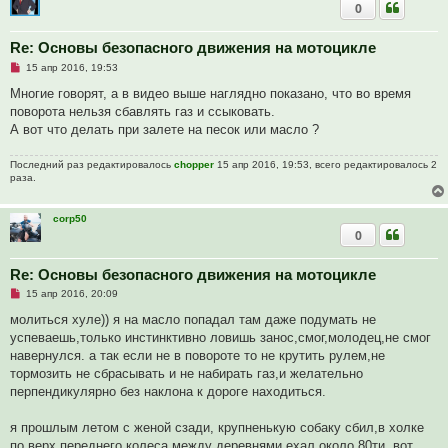
0
Re: Основы безопасного движения на мотоцикле
Н
15 апр 2016, 19:53
е
п
Многие говорят, а в видео выше наглядно показано, что во время
р
поворота нельзя сбавлять газ и ссыковать.
о
ч
А вот что делать при залете на песок или масло ?
и
т
а
Последний раз редактировалось
chopper
15 апр 2016, 19:53, всего редактировалось 2
н
раза.
н
о
е
corp50
с
0
о
о
б
щ
Re: Основы безопасного движения на мотоцикле
е
Н
15 апр 2016, 20:09
н
е
и
п
молиться хуле)) я на масло попадал там даже подумать не
е
р
успеваешь,только инстинктивно ловишь занос,смог,молодец,не смог
о
ч
навернулся. а так если не в повороте то не крутить рулем,не
и
тормозить не сбрасывать и не набирать газ,и желательно
т
а
перпендикулярно без наклона к дороге находиться.
н
н
о
я прошлым летом с женой сзади, крупненькую собаку сбил,в холке
е
по верх переднего колеса,между деревнями,ехал около 80ти. вот