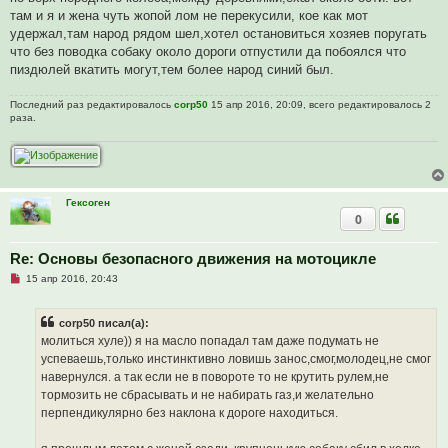
с
о
там и я и жена чуть жопой лом не перекусили, кое как мот
о
удержал,там народ рядом шел,хотел остановиться хозяев поругать
б
щ
что без поводка собаку около дороги отпустили да побоялся что
е
пиздюлей вкатить могут,тем более народ синий был.
н
и
е
Последний раз редактировалось
corp50
15 апр 2016, 20:09, всего редактировалось 2
раза.
Гексоген
0
Re: Основы безопасного движения на мотоцикле
Н
15 апр 2016, 20:43
е
п
р
corp50 писал(а):
о
ч
молиться хуле)) я на масло попадал там даже подумать не
и
успеваешь,только инстинктивно ловишь занос,смог,молодец,не смог
т
а
навернулся. а так если не в повороте то не крутить рулем,не
н
тормозить не сбрасывать и не набирать газ,и желательно
н
о
перпендикулярно без наклона к дороге находиться.
е
с
о