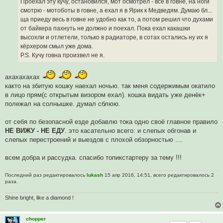
Проехал эту кучу, остановился, мот осмотрел - всё в говне, на ноги
о
б
смотрю - мотоботы в говне, а ехал я в Ярик к Медведям. Думаю бл...
щ
ща приеду весь в говне не удобно как то, а потом решил что духами
е
н
от байкера пахнуть не должно и поехал. Пока ехал какашки
и
высохли и отлетели, только в радиаторе, в сотах остались ну их я
е
кёрхером смыл уже дома.
P.S. Кучу говна произвел не я.
ахахахахах
както на збитую кошку наехал ночью. так меня содержимым окатило
в лицо прям(с открытым визором ехал). кошка видать уже денёк+
полежал на солнышке. думал сблюю.
от себя по безопасной езде добавлю тока одно своё главное правило
НЕ ВИЖУ - НЕ ЕДУ
. это касательно всего: и слепых обгонав и
слепых перестроений и выездов с плохой обзорностью ....
всем добра и рассудка. спасибо топикстартеру за тему !!!
Последний раз редактировалось
lukash
15 апр 2016, 14:51, всего редактировалось 2
раза.
Shine bright, like a diamond !
chopper