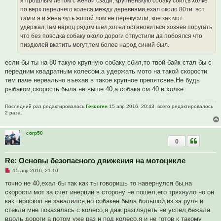
я прошлым летом с женой сзади, крупненькую собаку сбил,в холке
о
по верх переднего колеса,между деревнями,ехал около 80ти. вот
б
щ
там и я и жена чуть жопой лом не перекусили, кое как мот
е
удержал,там народ рядом шел,хотел остановиться хозяев поругать
н
и
что без поводка собаку около дороги отпустили да побоялся что
е
пиздюлей вкатить могут,тем более народ синий был.
если бы ты на 80 такую крупную собаку сбил,то твой байк стал бы с
передним квадратным колесом,а удержать мото на такой скорости
тем паче нереально въехав в такое крупное препятсвие.Не будь
рыбаком,скорость была не выше 40,а собака см 40 в холке
Последний раз редактировалось
Гексоген
15 апр 2016, 20:43, всего редактировалось
2 раза.
corp50
0
Re: Основы безопасного движения на мотоцикле
Н
15 апр 2016, 21:10
е
п
точно не 40,ехал бы так как ты говоришь то навернулся бы,на
р
скорости мот за счет инерции в сторону не пошел,его тряхнуло но он
о
ч
как гироскоп не завалился,но собакен была большой,из за руля и
и
стекла мне показалась с колесо,я даж разглядеть не успел,бежала
т
а
вдоль дороги а потом уже раз и под колесо,я и не готов к такому