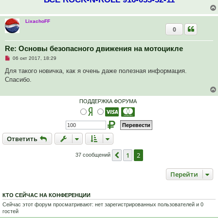
о
о
б
щ
LixachoFF
е
0
н
и
е
Re: Основы безопасного движения на мотоцикле
Н
06 окт 2017, 18:29
е
п
Для такого новичка, как я очень даже полезная информация.
р
Спасибо.
о
ч
и
т
ПОДДЕРЖКА ФОРУМА
а
н
н
о
е
с
Ответить
О
т
в
е
т
и
т
ь
о
о
б
1
2
Пред.
37 сообщений
щ
е
н
Перейти
и
е
КТО СЕЙЧАС НА КОНФЕРЕНЦИИ
Сейчас этот форум просматривают: нет зарегистрированных пользователей и 0
гостей