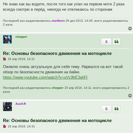
п
Не знаю как вы водите, после того как упал на первом моте 2 раза
р
всегда смотрю в перёд, никогда не отвлекаюсь по сторонам
о
ч
и
Последний раз редактировалось
marlboro
26 дек 2013, 14:45, всего редактировалось
т
2 раза.
а
н
н
о
chopper
е
0
с
о
о
Re: Основы безопасного движения на мотоцикле
б
щ
Н
15 апр 2016, 14:11
е
е
н
п
Оживлю очень актуальную для себя тему. Нарвался на вот такой
и
р
е
обзор по безопасности движения на байке.
о
ч
https://www.youtube.com/watch?v=oVc9hE3ahFI
и
т
а
Последний раз редактировалось
chopper
15 апр 2016, 14:11, всего редактировалось 2
н
раза.
н
о
е
Axell-R
с
0
о
о
б
щ
Re: Основы безопасного движения на мотоцикле
е
Н
15 апр 2016, 14:31
н
е
и