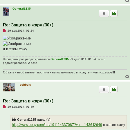
н
н
о
General1235
е
0
с
о
о
Re: Защита в жару (30+)
б
щ
Н
29 дек 2014, 01:24
е
е
н
п
и
р
е
о
ч
я в этом езжу
и
т
а
Последний раз редактировалось
General1235
29 дек 2014, 01:24, всего
н
редактировалось 2 раза.
н
о
е
Объять - необъятное , постичь - непостижимое , впихнуть - невпих..емое!!!
с
о
о
gebbels
б
0
щ
е
н
и
Re: Защита в жару (30+)
е
Н
29 дек 2014, 01:40
е
п
р
General1235 писал(а):
о
ч
http://www.ebay.com/itm/191114337087?va ... 1436.l2649
я в этом езжу
и