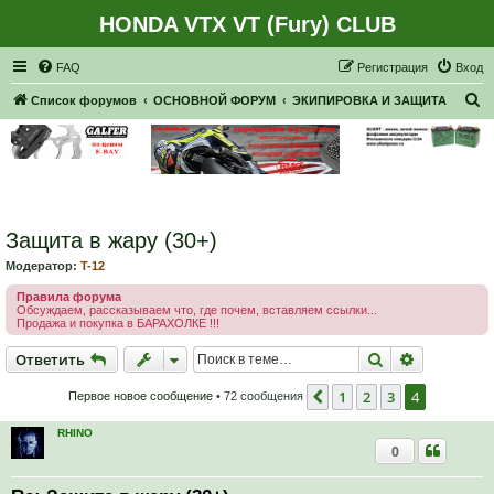
HONDA VTX VT (Fury) CLUB
Регистрация
FAQ
Р
е
г
и
с
т
р
а
ц
и
я
Вход
П
Список форумов
ОСНОВНОЙ ФОРУМ
ЭКИПИРОВКА И ЗАЩИТА
о
и
с
к
Защита в жару (30+)
Модератор:
T-12
Правила форума
Обсуждаем, рассказываем что, где почем, вставляем ссылки...
Продажа и покупка в БАРАХОЛКЕ !!!
Ответить
Поиск
Расширен
О
т
в
е
т
и
т
ь
1
2
3
4
Пред.
Первое новое сообщение
• 72 сообщения
RHINO
0