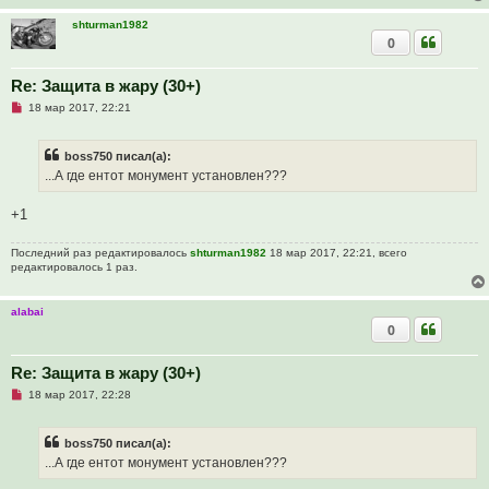
с
о
shturman1982
о
0
б
щ
е
Re: Защита в жару (30+)
н
и
Н
18 мар 2017, 22:21
е
е
п
р
boss750 писал(а):
о
ч
...А где ентот монумент установлен???
и
т
а
+1
н
н
о
Последний раз редактировалось
shturman1982
18 мар 2017, 22:21, всего
е
редактировалось 1 раз.
с
о
о
alabai
б
0
щ
е
н
и
Re: Защита в жару (30+)
е
Н
18 мар 2017, 22:28
е
п
р
boss750 писал(а):
о
ч
...А где ентот монумент установлен???
и
т