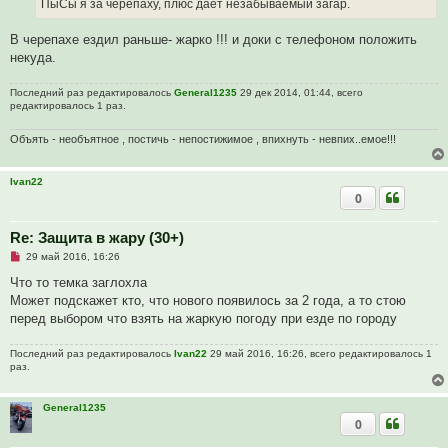
ПыСы я за черепаху, плюс даёт незабываемый загар.
о
б
щ
В черепахе ездил раньше- жарко !!! и доки с телефоном положить
е
некуда.
н
и
е
Последний раз редактировалось
General1235
29 дек 2014, 01:44, всего
редактировалось 1 раз.
Объять - необъятное , постичь - непостижимое , впихнуть - невпих..емое!!!
Ivan22
0
Re: Защита в жару (30+)
Н
29 май 2016, 16:26
е
п
Что то темка заглохла
р
Может подскажет кто, что нового появилось за 2 года, а то стою
о
ч
перед выбором что взять на жаркую погоду при езде по городу
и
т
а
Последний раз редактировалось
Ivan22
29 май 2016, 16:26, всего редактировалось 1
н
раз.
н
о
е
General1235
с
0
о
о
б