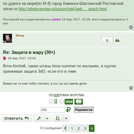
а
по дороге на море(по М-4) город Каменск-Шахтинский Ростовской
н
области
http://photo-review.ru/turism/otel-bajk ... arazh.html
н
о
е
Последний раз редактировалось
alabai
18 мар 2017, 22:28, всего редактировалось 1
с
раз.
о
о
б
щ
Sleep
е
0
н
и
е
Re: Защита в жару (30+)
Н
18 мар 2017, 23:34
е
п
Bmw Airshell, также штаны bmw summer по желанию, в куртке
р
оранжевая защита 3dO, если кто в теме
о
ч
и
т
Важно не то кем тебя считают, а кто ты на самом деле.
а
н
н
ПОДДЕРЖКА ФОРУМА
о
е
с
о
о
б
Ответить
О
т
в
е
т
и
т
ь
щ
е
н
1
2
3
4
Пред.
72 сообщения
и
е