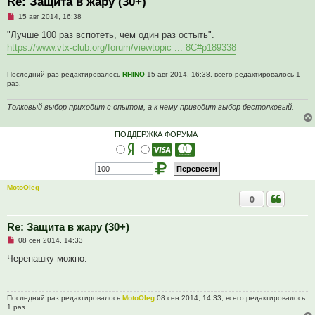
Re: Защита в жару (30+)
Н
15 авг 2014, 16:38
е
п
"Лучше 100 раз вспотеть, чем один раз остыть".
р
https://www.vtx-club.org/forum/viewtopic ... 8C#p189338
о
ч
и
Последний раз редактировалось
RHINO
15 авг 2014, 16:38, всего редактировалось 1
т
раз.
а
н
н
Толковый выбор приходит с опытом, а к нему приводит выбор бестолковый.
о
е
с
ПОДДЕРЖКА ФОРУМА
о
о
б
щ
е
н
и
MotoOleg
е
0
Re: Защита в жару (30+)
Н
08 сен 2014, 14:33
е
п
Черепашку можно.
р
о
ч
и
Последний раз редактировалось
MotoOleg
08 сен 2014, 14:33, всего редактировалось
т
1 раз.
а