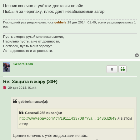
т
а
Ценник конечно с учётом доставки не айс.
н
ПыСы я за черепаху, плюс даёт незабываемый загар.
н
о
е
Последний раз редактировалось
gebbels
29 дек 2014, 01:40, всего редактировалось 1
с
раз.
о
о
б
Пусть смерть рукой мне веки смежит,
щ
Насильно пусть, а не от древности.
е
н
Согласен, пусть меня зарежут,
и
Лет в девяносто и из ревности.
е
General1235
0
Re: Защита в жару (30+)
Н
29 дек 2014, 01:44
е
п
р
gebbels писал(а):
о
ч
и
General1235 писал(а):
т
а
http://www.ebay.com/itm/191114337087?va ... 1436.l2649
я в этом
н
езжу
н
о
е
Ценник конечно с учётом доставки не айс.
с
о