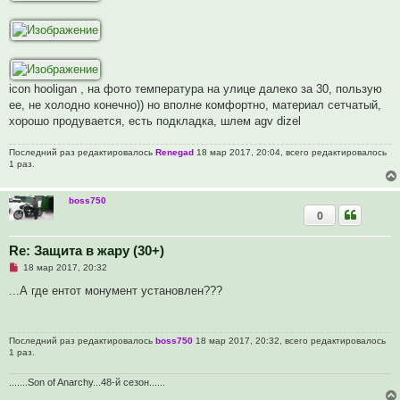
о
ч
и
т
а
н
н
о
icon hooligan , на фото температура на улице далеко за 30, пользую
е
с
ее, не холодно конечно)) но вполне комфортно, материал сетчатый,
о
хорошо продувается, есть подкладка, шлем agv dizel
о
б
щ
Последний раз редактировалось
Renegad
18 мар 2017, 20:04, всего редактировалось
е
1 раз.
н
и
е
boss750
0
Re: Защита в жару (30+)
Н
18 мар 2017, 20:32
е
п
...А где ентот монумент установлен???
р
о
ч
и
Последний раз редактировалось
boss750
18 мар 2017, 20:32, всего редактировалось
т
1 раз.
а
н
н
.......Son of Anarchy...48-й сезон......
о
е