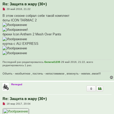
щ
Re: Защита в жару (30+)
е
Н
29 май 2016, 21:22
н
е
и
п
В этом сезоне собрал себе такой комплект
е
р
боты ICON TARMAC 2
о
ч
и
\
т
а
брюки Icon Anthem 2 Mesh Over Pants
н
н
о
куртка с ALI EXPRESS
е
с
о
о
б
щ
Последний раз редактировалось
General1235
29 май 2016, 21:22, всего
е
редактировалось 1 раз.
н
и
е
Объять - необъятное , постичь - непостижимое , впихнуть - невпих..емое!!!
Renegad
0
Re: Защита в жару (30+)
Н
18 мар 2017, 20:04
е
п
р