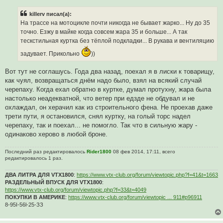
п
р
killerv писал(а):
о
ч
На трассе на мотоцикле почти никогда не бывает жарко... Ну до 35
и
точно. Езжу в майке когда совсем жара 35 и больше... А так
т
а
тескстильная куртка без тёплой подкладки... В рукава и вентиляцию
н
н
задувает. Прикольно
))
о
е
с
Вот тут не соглашусь. Года два назад, поехал я в лиски к товарищу,
о
как чуял, возвращаться днём надо было, взял на всякий случай
о
б
черепаху. Когда ехал обратно в куртке, думал протухну, жара была
щ
настолько неадекватной, что ветер при едзде не обдувал и не
е
н
охлаждал, он херачил как из строительного фена. Не проехав даже
и
трети пути, я остановился, снял куртку, на голый торс надел
е
черепаху, так и поехал... не помогло. Так что в сильную жару -
одинаково херово в любой броне.
Последний раз редактировалось
Rider1800
08 фев 2014, 17:11, всего
редактировалось 1 раз.
ДВА ЛИТРА ДЛЯ VTX1800
:
https://www.vtx-club.org/forum/viewtopic.php?f=41&t=1663
РАЗДЕЛЬНЫЙ ВПУСК ДЛЯ VTX1800
:
https://www.vtx-club.org/forum/viewtopic.php?f=33&t=4049
ПОКУПКИ В АМЕРИКЕ
:
https://www.vtx-club.org/forum/viewtopic ... 911#p96911
8-95I-56l-25-ЗЗ