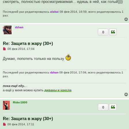
смотреть, полностью просматриваемая... едишь в ней, как голый))))
н
о
е
Последний раз редактировалось
alabai
08 фев 2014, 16:59, всего редактировалось 1
с
раз.
о
о
б
щ
dzhan
е
0
н
и
е
Re: Защита в жару (30+)
Н
08 фев 2014, 17:04
е
п
Думаю, попотеть только на пользу
р
о
ч
и
Последний раз редактировалось
dzhan
08 фев 2014, 17:04, всего редактировалось 1
т
раз.
а
н
н
пока ещё еду.
..
о
а ещё у меня можно купить
диваны и кресла
е
с
о
о
Rider1800
б
0
щ
е
н
Re: Защита в жару (30+)
и
е
Н
08 фев 2014, 17:11
е