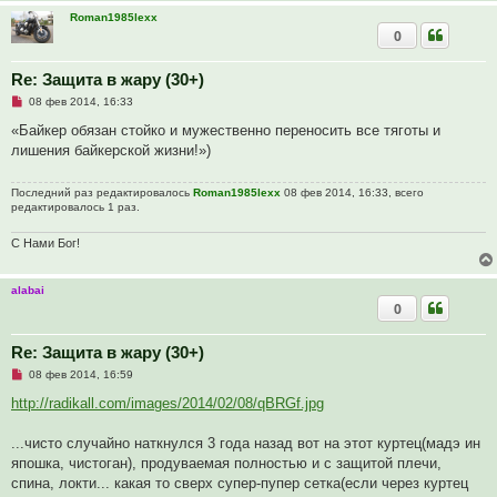
е
Roman1985lexx
с
0
о
о
б
щ
Re: Защита в жару (30+)
е
Н
08 фев 2014, 16:33
н
е
и
п
«Байкер обязан стойко и мужественно переносить все тяготы и
е
р
лишения байкерской жизни!»)
о
ч
и
Последний раз редактировалось
Roman1985lexx
08 фев 2014, 16:33, всего
т
редактировалось 1 раз.
а
н
н
С Нами Бог!
о
е
с
о
alabai
о
0
б
щ
е
Re: Защита в жару (30+)
н
и
Н
08 фев 2014, 16:59
е
е
п
http://radikall.com/images/2014/02/08/qBRGf.jpg
р
о
ч
...чисто случайно наткнулся 3 года назад вот на этот куртец(мадэ ин
и
япошка, чистоган), продуваемая полностью и с защитой плечи,
т
а
спина, локти... какая то сверх супер-пупер сетка(если через куртец
н