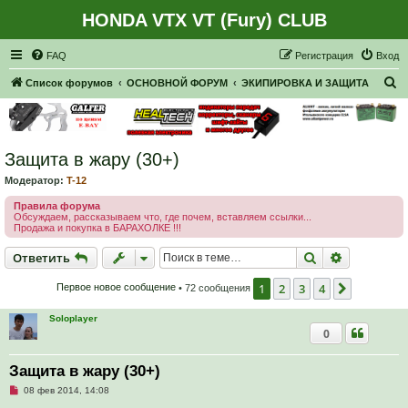
HONDA VTX VT (Fury) CLUB
Регистрация
FAQ
Р
е
г
и
с
т
р
а
ц
и
я
Вход
П
Список форумов
ОСНОВНОЙ ФОРУМ
ЭКИПИРОВКА И ЗАЩИТА
о
и
с
Защита в жару (30+)
к
Модератор:
T-12
Правила форума
Обсуждаем, рассказываем что, где почем, вставляем ссылки...
Продажа и покупка в БАРАХОЛКЕ !!!
Ответить
Поиск
Расширен
О
т
в
е
т
и
т
ь
1
2
3
4
След.
Первое новое сообщение
• 72 сообщения
Soloplayer
0
Защита в жару (30+)
Н
08 фев 2014, 14:08
е