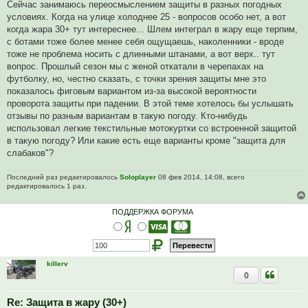
п
Сейчас занимаюсь переосмыслением защиты в разных погодных
р
условиях. Когда на улице холоднее 25 - вопросов особо нет, а вот
о
ч
когда жара 30+ тут интереснее... Шлем интеграл в жару еще терпим,
и
с ботами тоже более менее себя ощущаешь, наколенники - вроде
т
а
тоже не проблема носить с длинными штанами, а вот верх.. тут
н
вопрос. Прошлый сезон мы с женой откатали в черепахах на
н
о
футболку, но, честно сказать, с точки зрения защиты мне это
е
показалось фиговым вариантом из-за высокой вероятности
с
о
проворота защиты при падении. В этой теме хотелось бы услышать
о
отзывы по разным вариантам в такую погоду. Кто-нибудь
б
щ
использовал легкие текстильные мотокуртки со встроенной защитой
е
в такую погоду? Или какие есть еще варианты кроме "защита для
н
и
слабаков"?
е
Последний раз редактировалось
Soloplayer
08 фев 2014, 14:08, всего
редактировалось 1 раз.
ПОДДЕРЖКА ФОРУМА
killerv
0
Re: Защита в жару (30+)