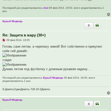
Последний раз редактировалось
ckat
08 фев 2014, 19:52, всего редактировалось 1
раз.
Бурый Медведь
0
Re: Защита в жару (30+)
Н
09 фев 2014, 19:05
е
п
Готовь сани летом, а черепаху зимой! Вот собственно и прикупил
р
себе сей девайс:
о
ч
и
сзади:
т
а
.
н
Думаю летом под футболку с длинным рукавом надену....
н
о
е
Последний раз редактировалось
Бурый Медведь
09 фев 2014, 19:05, всего
с
редактировалось 1 раз.
о
о
б
8-ДевятьОдинДевять-728-20-5Девять
щ
е
н
и
Бурый Медведь
е
0