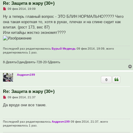
Re: Защита в жару (30+)
Н
09 фев 2014, 19:09
е
п
Ну а теперь главный вопрос - ЭТО БЛИН НОРМАЛЬНО????? Чего
р
она такая короткая то, хотя в руках, плечах и на спине сидит как
о
ч
влитая. (рост 173, вес 87)
и
Или китайцы жестко экономят????
т
а
н
н
о
Последний раз редактировалось
Бурый Медведь
09 фев 2014, 19:09, всего
е
редактировалось 1 раз.
с
о
о
8-ДевятьОдинДевять-728-20-5Девять
б
щ
е
Андреич199
н
0
и
е
Re: Защита в жару (30+)
Н
09 фев 2014, 21:37
е
п
Да вроде они все такие.
р
о
ч
и
Последний раз редактировалось
Андреич199
09 фев 2014, 21:37, всего
т
редактировалось 1 раз.
а
н
н