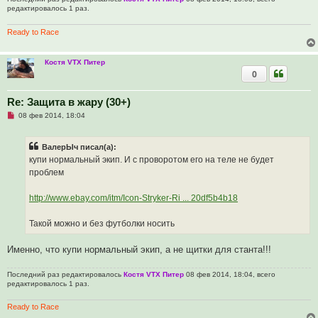
н
редактировалось 1 раз.
и
е
Ready to Race
Костя VTX Питер
0
Re: Защита в жару (30+)
Н
08 фев 2014, 18:04
е
п
р
ВалерЫч писал(а):
о
ч
купи нормальный экип. И с проворотом его на теле не будет
и
проблем
т
а
н
http://www.ebay.com/itm/Icon-Stryker-Ri ... 20df5b4b18
н
о
е
Такой можно и без футболки носить
с
о
о
Именно, что купи нормальный экип, а не щитки для станта!!!
б
щ
е
Последний раз редактировалось
Костя VTX Питер
08 фев 2014, 18:04, всего
н
редактировалось 1 раз.
и
е
Ready to Race