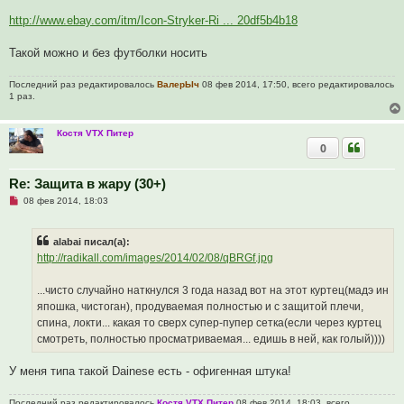
о
ч
http://www.ebay.com/itm/Icon-Stryker-Ri ... 20df5b4b18
и
т
а
Такой можно и без футболки носить
н
н
о
Последний раз редактировалось
ВалерЫч
08 фев 2014, 17:50, всего редактировалось
е
1 раз.
с
о
о
Костя VTX Питер
б
0
щ
е
н
и
Re: Защита в жару (30+)
е
Н
08 фев 2014, 18:03
е
п
р
alabai писал(а):
о
ч
http://radikall.com/images/2014/02/08/qBRGf.jpg
и
т
а
...чисто случайно наткнулся 3 года назад вот на этот куртец(мадэ ин
н
япошка, чистоган), продуваемая полностью и с защитой плечи,
н
о
спина, локти... какая то сверх супер-пупер сетка(если через куртец
е
смотреть, полностью просматриваемая... едишь в ней, как голый))))
с
о
о
У меня типа такой Dainese есть - офигенная штука!
б
щ
е
Последний раз редактировалось
Костя VTX Питер
08 фев 2014, 18:03, всего