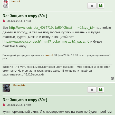
braizol
0
Re: Защита в жару (30+)
Н
08 фев 2014, 17:33
е
п
Вот
http://www.louis.de/_4074719c1a69405ca7 ... =0&typ_id=
на любые
р
деньги и погоду, а так же под любые куртки и штаны - и будет
о
ч
счастье, куртец можно и сетку с защитой вот
и
http://www.ebay.com/sch/i.html?_odkw=me ... t&_sacat=0
и будет
т
а
счастье в жару..
н
н
о
Последний раз редактировалось
braizol
08 фев 2014, 17:33, всего редактировалось 1
е
раз.
с
о
слов НЕТ. " Пусть жизнь мелькает как в цветном кино, - Мне хорошо мне хочется
о
б
смеяться,- Но огорчает в жизни лишь одно, - В конце пути придётся
щ
рассчитаться...." В.С.Высоцкий.
е
н
и
е
ВалерЫч
0
Re: Защита в жару (30+)
Н
08 фев 2014, 17:50
е
п
купи нормальный экип. И с проворотом его на теле не будет проблем
р