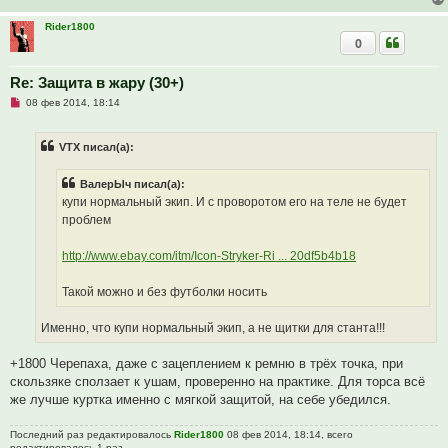
Rider1800
0
Re: Защита в жару (30+)
Н
08 фев 2014, 18:14
е
п
р
VTX писал(а):
о
ч
и
ВалерЫч писал(а):
т
а
купи нормальный экип. И с проворотом его на теле не будет
н
проблем
н
о
е
http://www.ebay.com/itm/Icon-Stryker-Ri ... 20df5b4b18
с
о
о
Такой можно и без футболки носить
б
щ
е
Именно, что купи нормальный экип, а не щитки для станта!!!
н
и
е
+1800 Черепаха, даже с зацеплением к ремню в трёх точка, при
скользяке сползает к ушам, проверенно на практике. Для торса всё
же лучше куртка именно с мягкой защитой, на себе убедился.
Последний раз редактировалось
Rider1800
08 фев 2014, 18:14, всего
редактировалось 1 раз.