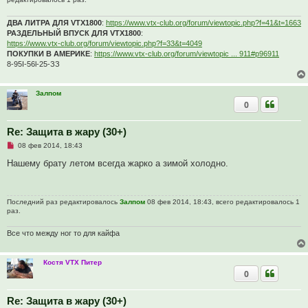
ДВА ЛИТРА ДЛЯ VTX1800
:
https://www.vtx-club.org/forum/viewtopic.php?f=41&t=1663
РАЗДЕЛЬНЫЙ ВПУСК ДЛЯ VTX1800
:
https://www.vtx-club.org/forum/viewtopic.php?f=33&t=4049
ПОКУПКИ В АМЕРИКЕ
:
https://www.vtx-club.org/forum/viewtopic ... 911#p96911
8-95I-56l-25-ЗЗ
Залпом
0
Re: Защита в жару (30+)
Н
08 фев 2014, 18:43
е
п
Нашему брату летом всегда жарко а зимой холодно.
р
о
ч
и
Последний раз редактировалось
Залпом
08 фев 2014, 18:43, всего редактировалось 1
т
раз.
а
н
н
Все что между ног то для кайфа
о
е
с
о
Костя VTX Питер
о
0
б
щ
е
Re: Защита в жару (30+)
н