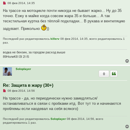
Н
08 фев 2014, 14:35
е
п
На трассе на мотоцикле почти никогда не бывает жарко... Ну до 35
р
точно. Езжу в майке когда совсем жара 35 и больше... А так
о
ч
тескстильная куртка без тёплой подкладки... В рукава и вентиляцию
и
т
задувает. Прикольно
))
а
н
н
Последний раз редактировалось
killerv
08 фев 2014, 14:35, всего редактировалось 1
о
раз.
е
с
о
водка не бензин, за городом расход выше
о
89HoлиK8 I3I 2I I5
б
щ
е
Soloplayer
н
и
0
е
Re: Защита в жару (30+)
Н
08 фев 2014, 14:56
е
п
На трассе - да, но периодически нужно замедляться/
р
останавливаться в связи с пробками итд. Вот тут то и начинаются
о
ч
проблемы если наодевал на себя всякого)
и
т
а
Последний раз редактировалось
Soloplayer
08 фев 2014, 14:56, всего
н
редактировалось 1 раз.
н
о