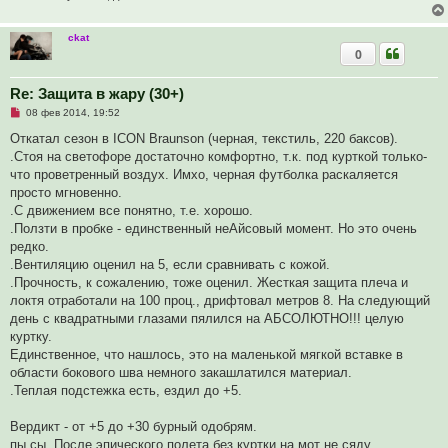
щ
е
н
и
ckat
е
0
Re: Защита в жару (30+)
Н
08 фев 2014, 19:52
е
п
Откатал сезон в ICON Braunson (черная, текстиль, 220 баксов).
р
.Стоя на светофоре достаточно комфортно, т.к. под курткой только-
о
ч
что проветренный воздух. Имхо, черная футболка раскаляется
и
просто мгновенно.
т
а
.С движением все понятно, т.е. хорошо.
н
.Ползти в пробке - единственный неАйсовый момент. Но это очень
н
о
редко.
е
.Вентиляцию оценил на 5, если сравнивать с кожой.
с
о
.Прочность, к сожалению, тоже оценил. Жесткая защита плеча и
о
локтя отработали на 100 проц., дрифтовал метров 8. На следующий
б
щ
день с квадратными глазами пялился на АБСОЛЮТНО!!! целую
е
куртку.
н
и
Единственное, что нашлось, это на маленькой мягкой вставке в
е
области бокового шва немного закашлатился материал.
.Теплая подстежка есть, ездил до +5.
Вердикт - от +5 до +30 бурный одобрям.
пы.сы. После эпического полета без куртки на мот не сяду.