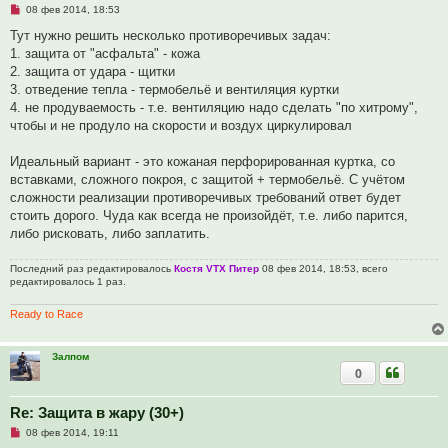
и
Н
08 фев 2014, 18:53
е
е
п
Тут нужно решить несколько противоречивых задач:
р
1. защита от "асфальта" - кожа
о
ч
2. защита от удара - щитки
и
3. отведение тепла - термобельё и вентиляция куртки
т
а
4. не продуваемость - т.е. вентиляцию надо сделать "по хитрому",
н
чтобы и не продуло на скорости и воздух циркулировал
н
о
е
Идеальный вариант - это кожаная перфорированная куртка, со
с
о
вставками, сложного покроя, с защитой + термобельё. С учётом
о
сложности реализации противоречивых требований ответ будет
б
щ
стоить дорого. Чуда как всегда не произойдёт, т.е. либо парится,
е
либо рисковать, либо заплатить.
н
и
е
Последний раз редактировалось
Костя VTX Питер
08 фев 2014, 18:53, всего
редактировалось 1 раз.
Ready to Race
Залпом
0
Re: Защита в жару (30+)
Н
08 фев 2014, 19:11
е