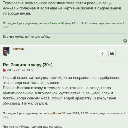
п
Термобельё нормального производителя летом реально вещь
р
нужная и полезная.А если ещё на куртке не продув а скорее выдув
о
ч
то вооще песня.
и
т
а
Последний раз редактировалось
Залпом
08 фев 2014, 19:11, всего редактировалось 1
н
раз.
н
о
Все что между ног то для кайфа
е
с
о
о
goffman
б
0
щ
е
н
Re: Защита в жару (30+)
и
е
Н
08 фев 2014, 19:50
е
п
Первый сезон, аж похудел летом, из за неправильно подобранного
р
экипа вода вытекала из рукавов.
о
ч
Прошлый сезон в жару в термобелье, которое на отвод тепла
и
ориентированной, в иконовской куртке-сетке, с защитой плеч и
т
а
локтей, когда совсем жара, мочил водой арафатку, и вокруг шеи
н
обматыва. Не жаловался.
н
о
е
Последний раз редактировалось
goffman
08 фев 2014, 19:50, всего редактировалось 1
с
раз.
о
о
б
Что нас не убивает, делает нас сильнее.