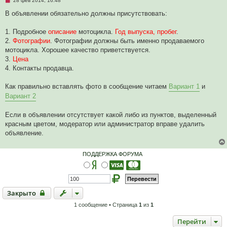
28 фев 2014, 16:48
е
п
В объявлении обязательно должны присутствовать:
р
о
ч
1. Подробное
описание
мотоцикла.
Год выпуска, пробег
.
и
2.
Фотографии
. Фотографии должны быть именно продаваемого
т
а
мотоцикла. Хорошее качество приветствуется.
н
3.
Цена
н
о
4. Контакты продавца.
е
с
о
Как правильно вставлять фото в сообщение читаем
Вариант 1
и
о
Вариант 2
б
щ
е
Если в объявлении отсутствует какой либо из пунктов, выделенный
н
и
красным цветом, модератор или администратор вправе удалить
е
объявление.
ПОДДЕРЖКА ФОРУМА
Закрыто
Закрыто
1 сообщение • Страница
1
из
1
Перейти