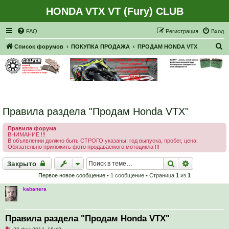
HONDA VTX VT (Fury) CLUB
Регистрация
FAQ
Р
е
г
и
с
т
р
а
ц
и
я
Вход
П
Список форумов
ПОКУПКА ПРОДАЖА
ПРОДАМ HONDA VTX
о
и
с
к
Правила раздела "Продам Honda VTX"
Правила форума
ВНИМАНИЕ !!!
В объявлении должно быть СТРОГО указаны: год выпуска, пробег, цена.
Обязательно приложить фото продаваемого мотоцикла !!!
Закрыто
Поиск
Расширенн
Закрыто
Первое новое сообщение
• 1 сообщение • Страница
1
из
1
kabanera
Правила раздела "Продам Honda VTX"
Н