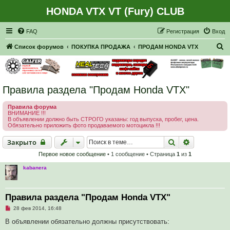
HONDA VTX VT (Fury) CLUB
Регистрация
FAQ
Р
е
г
и
с
т
р
а
ц
и
я
Вход
П
Список форумов
ПОКУПКА ПРОДАЖА
ПРОДАМ HONDA VTX
о
и
с
Правила раздела "Продам Honda VTX"
к
Правила форума
ВНИМАНИЕ !!!
В объявлении должно быть СТРОГО указаны: год выпуска, пробег, цена.
Обязательно приложить фото продаваемого мотоцикла !!!
Закрыто
Поиск
Расширенн
Закрыто
Первое новое сообщение
• 1 сообщение • Страница
1
из
1
kabanera
Правила раздела "Продам Honda VTX"
Н
28 фев 2014, 16:48
е
п
В объявлении обязательно должны присутствовать:
р