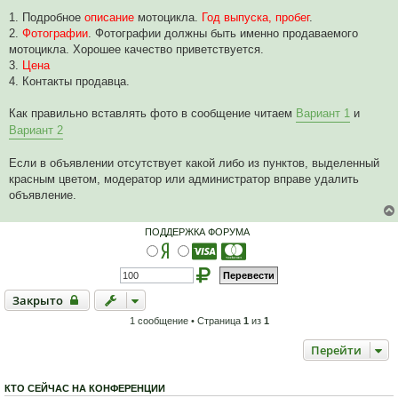
о
ч
1. Подробное
описание
мотоцикла.
Год выпуска, пробег
.
и
2.
Фотографии
. Фотографии должны быть именно продаваемого
т
а
мотоцикла. Хорошее качество приветствуется.
н
3.
Цена
н
о
4. Контакты продавца.
е
с
о
Как правильно вставлять фото в сообщение читаем
Вариант 1
и
о
Вариант 2
б
щ
е
Если в объявлении отсутствует какой либо из пунктов, выделенный
н
и
красным цветом, модератор или администратор вправе удалить
е
объявление.
ПОДДЕРЖКА ФОРУМА
Закрыто
Закрыто
1 сообщение • Страница
1
из
1
Перейти
КТО СЕЙЧАС НА КОНФЕРЕНЦИИ