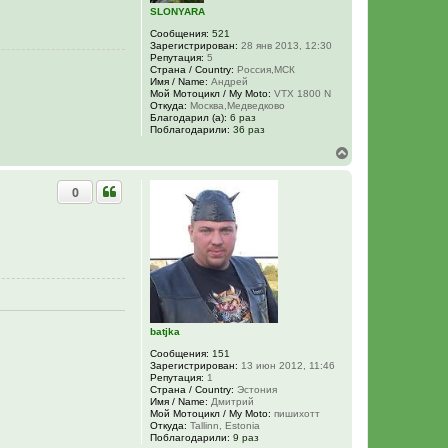
ь
SLONYARA
с
Сообщения:
521
я
Зарегистрирован:
28 янв 2013, 12:30
к
Репутация:
5
н
Страна / Country:
Россия,МСК
а
Имя / Name:
Андрей
ч
Мой Мотоцикл / My Moto:
VTX 1800 N
а
Откуда:
Москва,Медведково
Благодарил (а):
6 раз
л
Поблагодарили:
36 раз
у
В
е
р
0
н
у
т
ь
с
я
к
н
а
ч
batjka
а
л
Сообщения:
151
у
Зарегистрирован:
13 июн 2012, 11:46
Репутация:
1
Страна / Country:
Эстония
Имя / Name:
Дмитрий
Мой Мотоцикл / My Moto:
пишихотт
Откуда:
Tallinn, Estonia
Поблагодарили:
9 раз