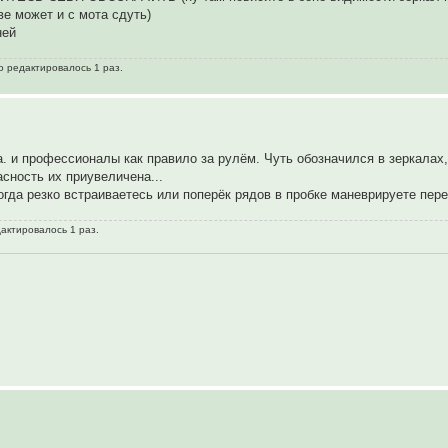
е может и с мота сдуть)
ней
о редактировалось 1 раз.
а. и профессионалы как правило за рулём. Чуть обозначился в зеркалах,
сность их приувеличена...
огда резко встраиваетесь или поперёк рядов в пробке маневрируете пер
дактировалось 1 раз.