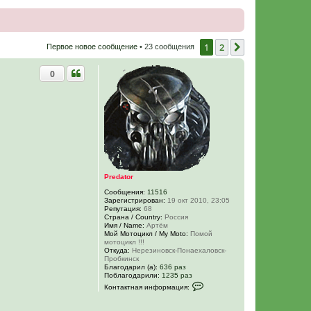
1
2
След.
Первое новое сообщение
• 23 сообщения
0
Predator
Сообщения:
11516
Зарегистрирован:
19 окт 2010, 23:05
Репутация:
68
Страна / Country:
Россия
Имя / Name:
Артём
Мой Мотоцикл / My Moto:
Помой
мотоцикл !!!
Откуда:
Нерезиновск-Понаехаловск-
Пробкинск
Благодарил (а):
636 раз
Поблагодарили:
1235 раз
К
Контактная информация:
о
н
т