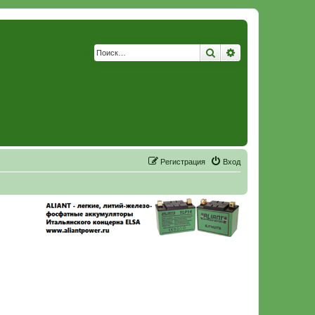
Поиск
Расширенный по
Р
е
г
и
с
т
р
а
ц
и
я
Вход