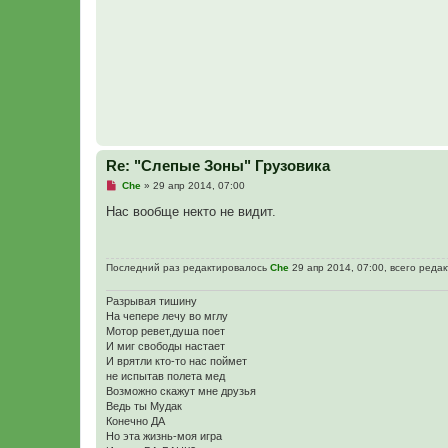
о
о
б
щ
е
н
и
е
Re: "Слепые Зоны" Грузовика
Н
Сhe
»
29 апр 2014, 07:00
е
п
Нас вообще некто не видит.
р
о
ч
и
Последний раз редактировалось
Сhe
29 апр 2014, 07:00, всего редак
т
а
н
Разрывая тишину
н
На чепере лечу во мглу
о
е
Мотор ревет,душа поет
с
И миг свободы настает
о
И врятли кто-то нас поймет
о
не испытав полета мед
б
щ
Возможно скажут мне друзья
е
Ведь ты Мудак
н
Конечно ДА
и
Но эта жизнь-моя игра
е