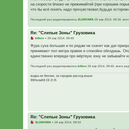
н
на скорости близко не прижимайтей (при хорошем порыв
н
о
что бы всё понять надо прочувствоват,будьде осторож
е
с
о
Последний раз редактировалось
SLONYARA
29 апр 2014, 09:30, всег
о
б
щ
Re: "Слепые Зоны" Грузовика
е
н
Н
killerv
»
29 апр 2014, 09:40
и
е
е
п
Фура сука большая и по рядам не скачет как даг-приор
р
принимают пол метра правее и спокойно обходишь. Опа
о
ч
единственно впереди про мёртвую зону не забывайте к
и
т
а
Последний раз редактировалось
killerv
29 апр 2014, 09:40, всего ре
н
н
водка не бензин, за городом расход выше
о
е
89HoлиK8 I3I 2I I5
с
о
о
б
щ
е
н
и
е
Re: "Слепые Зоны" Грузовика
Н
SLONYARA
»
29 апр 2014, 09:53
е
п