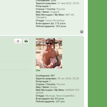
Сообщения:
1100
Зарегистрирован:
17 янв 2012, 22:51
Репутация:
4
Страна / Country:
Россия
Имя / Name:
Андрей
Мой Мотоцикл / My Moto:
M67-36,
TRIUMPH
Откуда:
Санкт-Петербург
Благодарил (а):
173 раза
Поблагодарили:
163 раза
В
е
р
0
н
у
т
ь
с
я
к
н
а
Сhe
ч
а
Сообщения:
687
л
Зарегистрирован:
05 окт 2013, 22:25
Репутация:
5
у
Страна / Country:
Россия
Имя / Name:
Игорь
Мой Мотоцикл / My Moto:
HONDA VTX
1800N
Откуда:
Мытищи. Красноармейск.
Благодарил (а):
83 раза
Поблагодарили:
137 раз