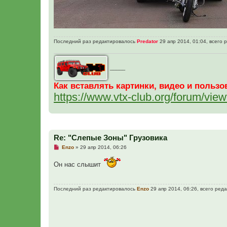
Последний раз редактировалось
Predator
29 апр 2014, 01:04, всего 
_____
Как вставлять картинки, видео и поль
https://www.vtx-club.org/forum/vi
Re: "Слепые Зоны" Грузовика
Н
Enzo
»
29 апр 2014, 06:26
е
п
Он нас слышит
р
о
ч
и
Последний раз редактировалось
Enzo
29 апр 2014, 06:26, всего реда
т
а
н
н
о
е
с