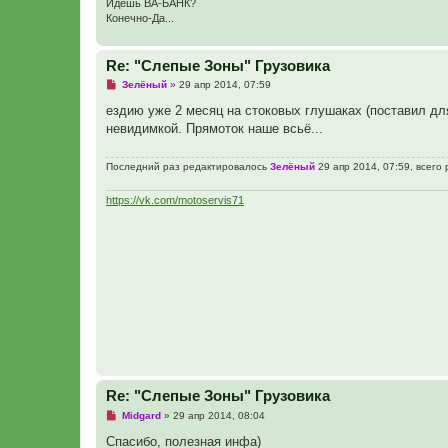
Идешь ВА-БАНК?
Конечно-Да...
Re: "Слепые Зоны" Грузовика
Н
Зелёный
»
29 апр 2014, 07:59
е
п
ездию уже 2 месяц на стоковых глушаках (поставил для
р
невидимкой. Прямоток наше всьё...
о
ч
и
Последний раз редактировалось
Зелёный
29 апр 2014, 07:59, всего
т
а
н
https://vk.com/motoservis71
н
о
е
с
о
о
б
щ
е
н
и
е
Re: "Слепые Зоны" Грузовика
Н
Midgard
»
29 апр 2014, 08:04
е
п
Спасибо, полезная инфа)