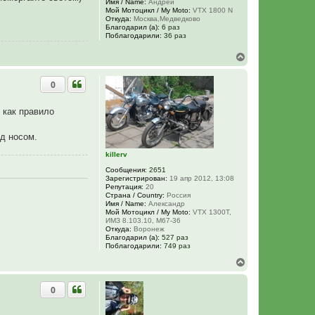
Имя / Name:
Андрей
ч
Мой Мотоцикл / My Moto:
VTX 1800 N
а
Откуда:
Москва,Медведково
Благодарил (а):
6 раз
л
Поблагодарили:
36 раз
у
В
е
р
0
н
у
т
 как правило
ь
с
я
ед носом.
к
н
killerv
а
Сообщения:
2651
ч
Зарегистрирован:
19 апр 2012, 13:08
а
Репутация:
20
л
Страна / Country:
Россия
у
Имя / Name:
Александр
Мой Мотоцикл / My Moto:
VTX 1300T,
ИМЗ 8.103.10, М67-36
Откуда:
Воронеж
Благодарил (а):
527 раз
Поблагодарили:
749 раз
В
е
р
0
н
у
т