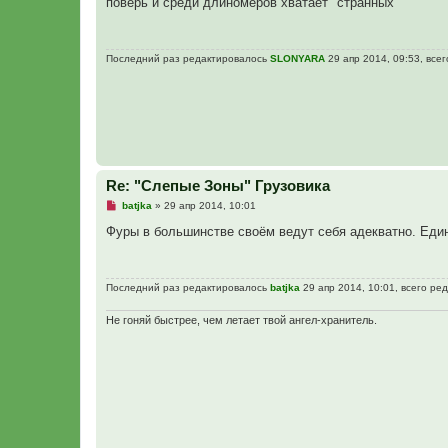
поверь и среди длиномеров хватает "странных"
р
о
ч
и
Последний раз редактировалось
SLONYARA
29 апр 2014, 09:53, всег
т
а
н
н
о
е
с
о
о
б
щ
Re: "Слепые Зоны" Грузовика
е
н
Н
batjka
»
29 апр 2014, 10:01
и
е
е
п
Фуры в большинстве своём ведут себя адекватно. Единс
р
о
ч
и
Последний раз редактировалось
batjka
29 апр 2014, 10:01, всего ре
т
а
н
Не гоняй быстрее, чем летает твой ангел-хранитель.
н
о
е
с
о
о
б
щ
е
н
и