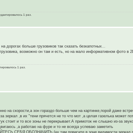
едактировалось 1 раз.
на дорогах больше грузовиков так сказать безкапотных...
рузовика, возможно он там и есть, но на мало информативном фото в 2D
тировалось 1 раз.
нно на скорости,а зон гораздо больше чем на картинке,порой даже встр
за зеркал ,в их "тени прячется не то что мот ,а целая газелька может по
тук стоит и то все зоны не перекрывает.А примоток не слышно из-за зву
двигаюсь ,а работаю на фуре и то не всегда успеваю заметить
 СЕБЯ ОБОЗНАЧИТЬ (ну там повисите в зоне видимости зеркал по