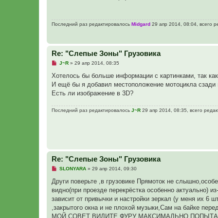
р
о
ч
и
Последний раз редактировалось
Midgard
29 апр 2014, 08:04, всего р
т
а
н
н
о
Re: "Слепые Зоны" Грузовика
е
с
Н
J~R
»
29 апр 2014, 08:35
о
е
о
п
Хотелось бы больше информации с картинками, так как 
б
р
щ
И ещё бы я добавил местоположение мотоцикла сзади г
о
е
ч
Есть ли изображение в 3D?
н
и
и
т
е
а
Последний раз редактировалось
J~R
29 апр 2014, 08:35, всего редак
н
н
о
е
с
о
о
б
Re: "Слепые Зоны" Грузовика
щ
е
Н
SLONYARA
»
29 апр 2014, 09:30
н
е
и
п
Други поверьте ,в грузовике Прямоток не слышно,особе
е
р
видно(при проезде перекрёстка особенно актуально) из-
о
ч
зависит от привычки и настройки зеркал (у меня их 6 ш
и
,закрытого окна и не плохой музыки,Сам на байке пере
т
а
МОЙ СОВЕТ ВИДИТЕ ФУРУ МАКСИМАЛЬНО ПОПЫТАЙТЕСЬ