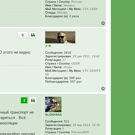
Страна / Country:
Россия
с
Имя / Name:
Михаил
я
Мой Мотоцикл / My Moto:
VTX 1300r
к
Откуда:
Москва
н
Благодарил (а):
2 раза
а
В
ч
е
а
р
л
0
н
у
у
т
J~R
ь
 этого не видно.
с
Сообщения:
2816
Зарегистрирован:
19 дек 2011, 13:42
я
Репутация:
17
к
Страна / Country:
USSR
н
Имя / Name:
Игорь
а
Мой Мотоцикл / My Moto:
VTX 1800F3
ч
08
а
Благодарил (а):
386 раз
Поблагодарили:
257 раз
л
у
В
е
р
1
н
у
т
ечный транспорт не
ь
SLONYARA
теряться . Всё
с
Сообщения:
521
я
коизоляции
Зарегистрирован:
28 янв 2013, 12:30
к
Репутация:
5
н
Страна / Country:
Россия,МСК
моргайте светом)
а