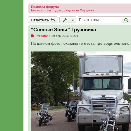
Правила форума
Без оффтопа !!! Для флуда есть Флудилка
Ответить
П
О
т
в
е
т
и
т
ь
"Слепые Зоны" Грузовика
Н
Predator
»
29 апр 2014, 01:04
е
п
На данном фото показаны те места, где водитель капот
р
о
ч
и
т
а
н
н
о
е
с
о
о
б
щ
е
н
и
е