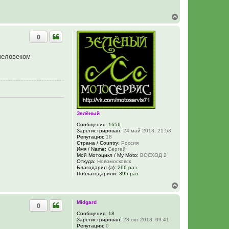
В
е
р
0
н
у
т
 человеком
ь
с
я
к
н
а
ч
а
Зелёный
л
у
Сообщения:
1656
Зарегистрирован:
24 май 2013, 21:53
Репутация:
18
Страна / Country:
Россия
Имя / Name:
Сергей
Мой Мотоцикл / My Moto:
ВОСХОД 2
Откуда:
Новомосковск
Благодарил (а):
266 раз
Поблагодарили:
395 раз
В
е
р
Midgard
0
н
у
Сообщения:
18
Зарегистрирован:
23 окт 2013, 09:41
т
Репутация:
0
ь