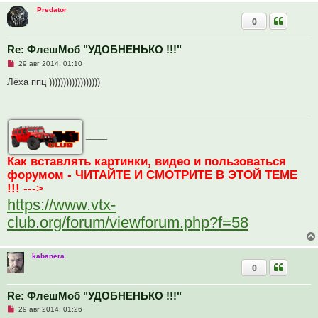
т
Predator
а
0
н
н
о
е
Re: ФлешМоб "УДОБНЕНЬКО !!!"
с
Н
о
29 авг 2014, 01:10
е
о
п
б
Лёха ппц ))))))))))))))))))
р
щ
о
е
ч
н
и
и
т
е
а
_____
н
н
о
Как вставлять картинки, видео и пользоваться
е
форумом - ЧИТАЙТЕ И СМОТРИТЕ В ЭТОЙ ТЕМЕ
с
о
!!!
--->
о
б
https://www.vtx-
щ
е
club.org/forum/viewforum.php?f=58
н
и
е
kabanera
0
Re: ФлешМоб "УДОБНЕНЬКО !!!"
Н
29 авг 2014, 01:26
е