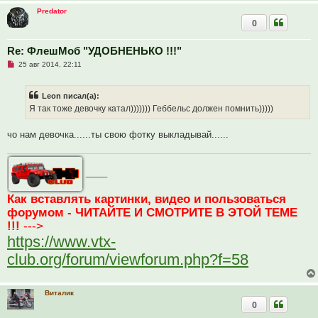
т
Predator
а
0
н
н
о
е
Re: ФлешМоб "УДОБНЕНЬКО !!!"
с
Н
о
25 авг 2014, 22:11
е
о
п
б
р
щ
Leon писал(а):
о
е
ч
н
Я так тоже девочку катал))))))) Геббельс должен помнить)))))
и
и
т
е
а
чо нам девочка......ты свою фотку выкладывай......
н
н
о
е
_____
с
о
о
Как вставлять картинки, видео и пользоваться
б
щ
форумом - ЧИТАЙТЕ И СМОТРИТЕ В ЭТОЙ ТЕМЕ
е
!!!
--->
н
и
https://www.vtx-
е
club.org/forum/viewforum.php?f=58
Виталик
0