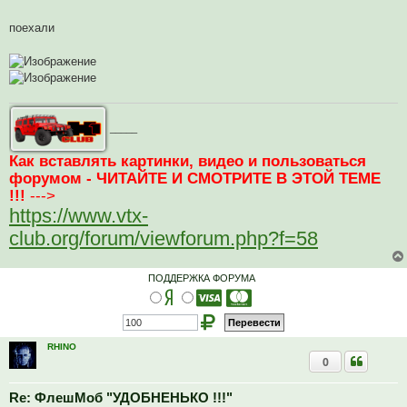
ч
и
поехали
т
а
н
н
о
е
с
о
о
_____
б
щ
е
Как вставлять картинки, видео и пользоваться
н
и
форумом - ЧИТАЙТЕ И СМОТРИТЕ В ЭТОЙ ТЕМЕ
е
!!!
--->
https://www.vtx-
club.org/forum/viewforum.php?f=58
ПОДДЕРЖКА ФОРУМА
RHINO
0
Re: ФлешМоб "УДОБНЕНЬКО !!!"