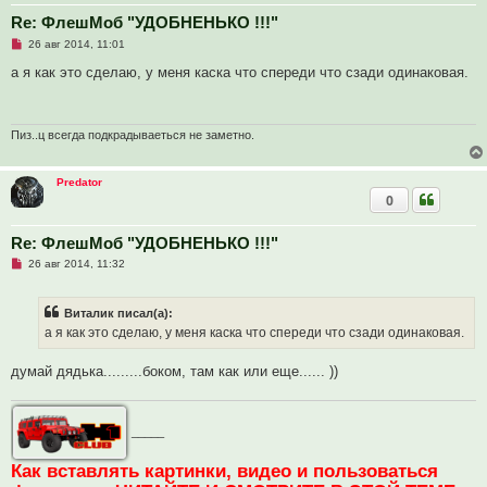
Re: ФлешМоб "УДОБНЕНЬКО !!!"
Н
26 авг 2014, 11:01
е
п
а я как это сделаю, у меня каска что спереди что сзади одинаковая.
р
о
ч
и
т
Пиз..ц всегда подкрадываеться не заметно.
а
н
н
Predator
о
0
е
с
о
о
Re: ФлешМоб "УДОБНЕНЬКО !!!"
б
Н
26 авг 2014, 11:32
щ
е
е
п
н
р
и
Виталик писал(а):
о
е
ч
а я как это сделаю, у меня каска что спереди что сзади одинаковая.
и
т
а
думай дядька.........боком, там как или еще...... ))
н
н
о
е
_____
с
о
о
Как вставлять картинки, видео и пользоваться
б
щ