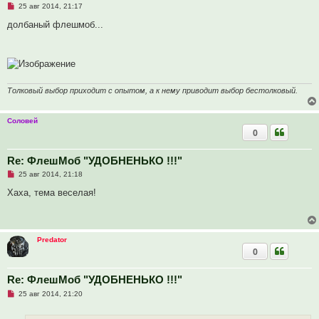
Н
25 авг 2014, 21:17
е
п
долбаный флешмоб...
р
о
ч
и
т
а
н
Толковый выбор приходит с опытом, а к нему приводит выбор бестолковый.
н
о
е
с
Соловей
о
0
о
б
щ
Re: ФлешМоб "УДОБНЕНЬКО !!!"
е
н
Н
25 авг 2014, 21:18
и
е
е
п
Хаха, тема веселая!
р
о
ч
и
т
Predator
а
0
н
н
о
е
Re: ФлешМоб "УДОБНЕНЬКО !!!"
с
Н
о
25 авг 2014, 21:20
е
о
п
б
р
щ