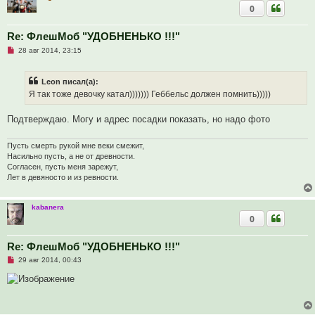
0
е
с
о
о
Re: ФлешМоб "УДОБНЕНЬКО !!!"
б
Н
28 авг 2014, 23:15
щ
е
е
п
н
р
и
Leon писал(а):
о
е
ч
Я так тоже девочку катал))))))) Геббельс должен помнить)))))
и
т
а
Подтверждаю. Могу и адрес посадки показать, но надо фото
н
н
о
Пусть смерть рукой мне веки смежит,
е
Насильно пусть, а не от древности.
с
Согласен, пусть меня зарежут,
о
о
Лет в девяносто и из ревности.
б
щ
е
kabanera
н
0
и
е
Re: ФлешМоб "УДОБНЕНЬКО !!!"
Н
29 авг 2014, 00:43
е
п
р
о
ч
и