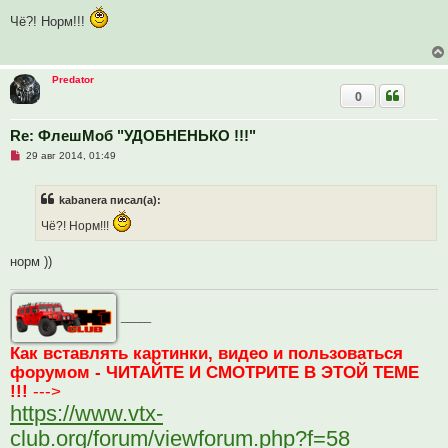
п
Чё?! Норм!!!
р
о
ч
и
т
Predator
а
0
н
н
о
е
Re: ФлешМоб "УДОБНЕНЬКО !!!"
с
Н
о
29 авг 2014, 01:49
е
о
п
б
р
щ
kabanera писал(а):
о
е
ч
н
Чё?! Норм!!!
и
и
т
е
а
норм ))
н
н
о
е
с
_____
о
о
б
Как вставлять картинки, видео и пользоваться
щ
форумом - ЧИТАЙТЕ И СМОТРИТЕ В ЭТОЙ ТЕМЕ
е
н
!!!
--->
и
е
https://www.vtx-
club.org/forum/viewforum.php?f=58