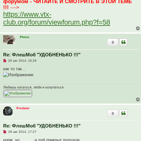
форумом - ЧИТАЙТЕ И СМОТРИТЕ В ЭТОЙ ТЕМЕ
е
!!!
--->
н
и
https://www.vtx-
е
club.org/forum/viewforum.php?f=58
Phisic
0
Re: ФлешМоб "УДОБНЕНЬКО !!!"
Н
28 авг 2014, 16:29
е
п
как то так...
р
о
ч
и
т
Любишь кататься, люби и колупаться
а
н
н
о
е
Predator
с
0
о
о
б
щ
Re: ФлешМоб "УДОБНЕНЬКО !!!"
е
Н
28 авг 2014, 17:27
н
е
и
п
норм, чо............и лоб прикрыт получше.............
е