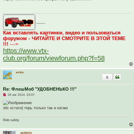
р
о
ч
и
т
а
_____
н
н
о
Как вставлять картинки, видео и пользоваться
е
форумом - ЧИТАЙТЕ И СМОТРИТЕ В ЭТОЙ ТЕМЕ
с
о
!!!
--->
о
б
https://www.vtx-
щ
е
club.org/forum/viewforum.php?f=58
н
и
е
errka
0
Re: ФлешМоб "УДОБНЕНЬКО !!!"
Н
28 авг 2014, 23:07
е
п
р
збс кстати) терь только так и катаю
о
ч
и
т
Ride safely.
а
н
н
gebbels
о