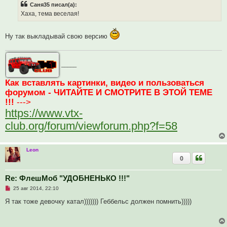
Саня35 писал(а):
о
е
ч
н
Хаха, тема веселая!
и
и
т
е
а
Ну так выкладывай свою версию
н
н
о
е
с
_____
о
о
б
Как вставлять картинки, видео и пользоваться
щ
форумом - ЧИТАЙТЕ И СМОТРИТЕ В ЭТОЙ ТЕМЕ
е
н
!!!
--->
и
е
https://www.vtx-
club.org/forum/viewforum.php?f=58
Leon
0
Re: ФлешМоб "УДОБНЕНЬКО !!!"
Н
25 авг 2014, 22:10
е
п
Я так тоже девочку катал))))))) Геббельс должен помнить)))))
р
о
ч
и