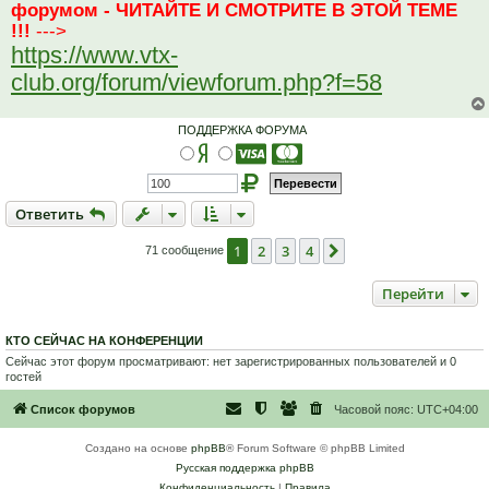
форумом - ЧИТАЙТЕ И СМОТРИТЕ В ЭТОЙ ТЕМЕ
с
о
!!!
--->
о
б
https://www.vtx-
щ
е
club.org/forum/viewforum.php?f=58
н
и
е
ПОДДЕРЖКА ФОРУМА
Ответить
О
т
в
е
т
и
т
ь
1
2
3
4
След.
71 сообщение
Перейти
КТО СЕЙЧАС НА КОНФЕРЕНЦИИ
Сейчас этот форум просматривают: нет зарегистрированных пользователей и 0
гостей
Список форумов
Часовой пояс:
UTC+04:00
Создано на основе
phpBB
® Forum Software © phpBB Limited
Русская поддержка phpBB
Конфиденциальность
|
Правила