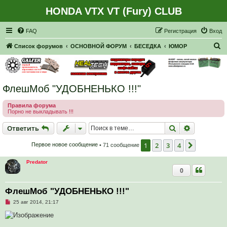
HONDA VTX VT (Fury) CLUB
Регистрация
FAQ
Р
е
г
и
с
т
р
а
ц
и
я
Вход
П
Список форумов
ОСНОВНОЙ ФОРУМ
БЕСЕДКА
ЮМОР
о
и
с
ФлешМоб "УДОБНЕНЬКО !!!"
к
Правила форума
Порно не выкладывать !!!
Ответить
Поиск
Расширен
О
т
в
е
т
и
т
ь
1
2
3
4
След.
Первое новое сообщение
• 71 сообщение
Predator
0
ФлешМоб "УДОБНЕНЬКО !!!"
Н
25 авг 2014, 21:17
е
п
р
о