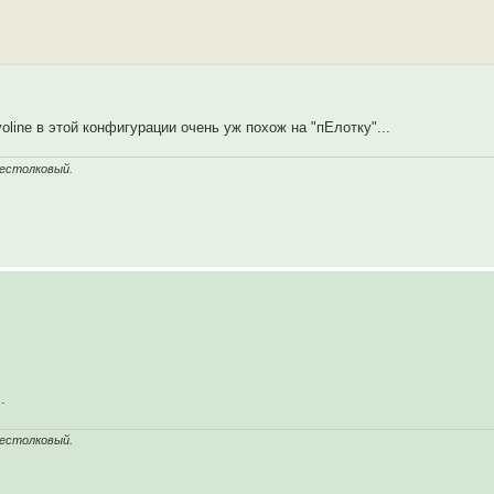
oline в этой конфигурации очень уж похож на "пЕлотку"...
бестолковый.
.
бестолковый.