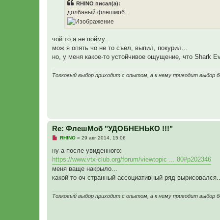
RHINO писал(а):
о
ч
долбаный флешмоб...
и
т
а
н
чой то я не пойму...
н
о
мож я опять чо не то съел, выпил, покурил...
е
но, у меня какое-то устойчивое ощущение, что Shark Ev
с
о
о
Толковый выбор приходит с опытом, а к нему приводит выбор 
б
щ
е
н
и
е
Re: ФлешМоб "УДОБНЕНЬКО !!!"
Н
RHINO
»
29 авг 2014, 15:06
е
п
ну а после увиденного:
р
https://www.vtx-club.org/forum/viewtopic ... 80#p202346
о
ч
меня ваще накрыло...
и
какой то оч странный ассоциативный ряд вырисовался..
т
а
н
Толковый выбор приходит с опытом, а к нему приводит выбор 
н
о
е
с
о