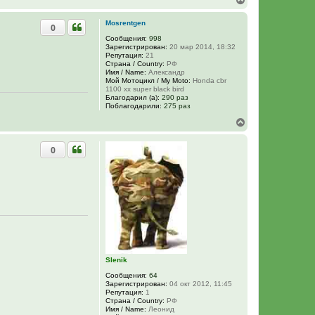
е
р
Mosrentgen
0
н
у
Сообщения:
998
Зарегистрирован:
20 мар 2014, 18:32
т
Репутация:
21
ь
Страна / Country:
РФ
с
Имя / Name:
Александр
я
Мой Мотоцикл / My Moto:
Honda cbr
к
1100 xx super black bird
н
Благодарил (а):
290 раз
Поблагодарили:
275 раз
а
ч
В
а
е
л
р
у
0
н
у
т
ь
с
я
к
н
а
ч
а
л
Slenik
у
Сообщения:
64
Зарегистрирован:
04 окт 2012, 11:45
Репутация:
1
Страна / Country:
РФ
Имя / Name:
Леонид