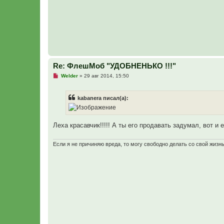
о
б
щ
е
н
и
е
Re: ФлешМоб "УДОБНЕНЬКО !!!"
Н
Welder
»
29 авг 2014, 15:50
е
п
р
kabanera писал(а):
о
ч
и
т
а
Леха красавчик!!!!! А ты его продавать задумал, вот и 
н
н
о
Если я не причиняю вреда, то могу свободно делать со свой жизн
е
с
о
о
б
щ
е
н
и
е