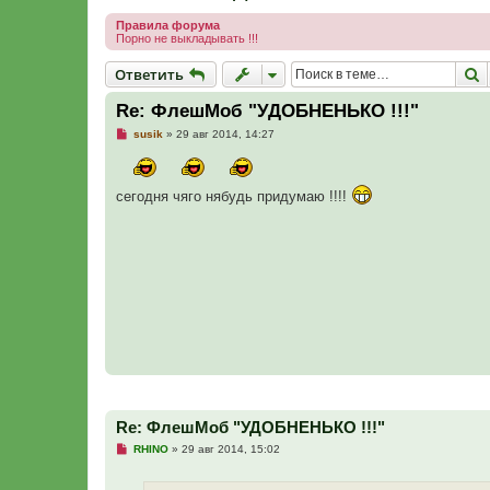
Правила форума
Порно не выкладывать !!!
Ответить
П
О
т
в
е
т
и
т
ь
Re: ФлешМоб "УДОБНЕНЬКО !!!"
Н
susik
»
29 авг 2014, 14:27
е
п
р
о
сегодня чяго нябудь придумаю !!!!
ч
и
т
а
н
н
о
е
с
о
о
б
щ
е
н
и
е
Re: ФлешМоб "УДОБНЕНЬКО !!!"
Н
RHINO
»
29 авг 2014, 15:02
е
п
р