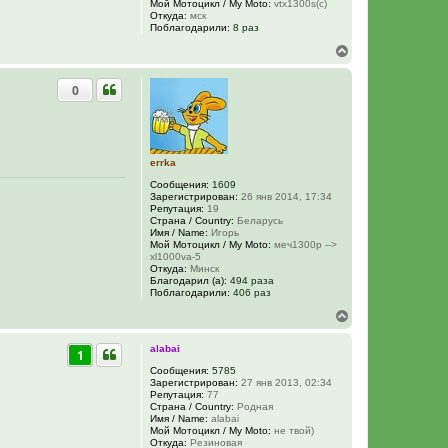
Мой Мотоцикл / My Moto:
vtx1300s(c)
Откуда:
мск
Поблагодарили:
8 раз
В
е
р
0
н
у
т
ь
с
я
errka
к
Сообщения:
1609
н
Зарегистрирован:
26 янв 2014, 17:34
а
Репутация:
19
ч
Страна / Country:
Беларусь
а
Имя / Name:
Игорь
Мой Мотоцикл / My Moto:
меч1300р -->
л
xl1000va-5
у
Откуда:
Минск
Благодарил (а):
494 раза
Поблагодарили:
406 раз
В
е
р
alabai
1
н
у
Сообщения:
5785
Зарегистрирован:
27 янв 2013, 02:34
т
Репутация:
77
ь
Страна / Country:
Родная
с
Имя / Name:
alabai
я
Мой Мотоцикл / My Moto:
не твой)
к
Откуда:
Резиновая