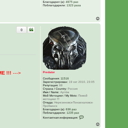
н
Благодарил (а):
4975 раз
Поблагодарили:
1323 раза
а
ч
а
л
В
у
е
р
0
н
у
т
ь
с
я
к
н
а
ч
а
Е !!!
--->
Predator
л
у
Сообщения:
11516
Зарегистрирован:
19 окт 2010, 23:05
Репутация:
68
Страна / Country:
Россия
Имя / Name:
Артём
Мой Мотоцикл / My Moto:
Помой
мотоцикл !!!
Откуда:
Нерезиновск-Понаехаловск-
Пробкинск
Благодарил (а):
636 раз
Поблагодарили:
1235 раз
К
Контактная информация:
о
н
В
т
е