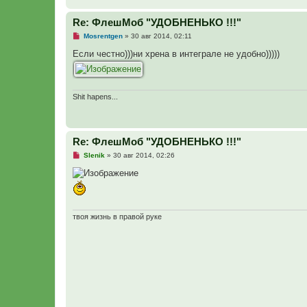
Re: ФлешМоб "УДОБНЕНЬКО !!!"
Н
Mosrentgen
»
30 авг 2014, 02:11
е
п
Если честно)))ни хрена в интеграле не удобно)))))
р
о
ч
и
т
Shit hapens...
а
н
н
о
е
Re: ФлешМоб "УДОБНЕНЬКО !!!"
с
о
Н
Slenik
»
30 авг 2014, 02:26
о
е
б
п
щ
р
е
о
н
ч
и
и
е
т
твоя жизнь в правой руке
а
н
н
о
е
с
о
о
б
щ
е