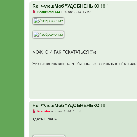
Re: ФлешМоб "УДОБНЕНЬКО !!!"
Н
Reanimator133
»
30 авг 2014, 17:52
е
п
р
о
ч
и
т
а
н
н
МОЖНО И ТАК ПОКАТАТЬСЯ )))))
о
е
с
о
Жизнь слишком коротка, чтобы пытаться запихнуть в неё мораль..
о
б
щ
е
н
и
е
Re: ФлешМоб "УДОБНЕНЬКО !!!"
Н
Predator
»
30 авг 2014, 17:53
е
п
здесь шлемы...........
р
о
ч
и
т