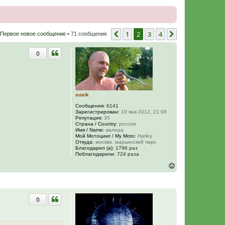
1
2
3
4
Пред.
След.
Первое новое сообщение
• 71 сообщение
0
susik
Сообщения:
6141
Зарегистрирован:
19 янв 2012, 21:08
Репутация:
35
Страна / Country:
россия
Имя / Name:
валера
Мой Мотоцикл / My Moto:
Harley
Откуда:
москва. марьинский парк
Благодарил (а):
1796 раз
Поблагодарили:
724 раза
В
е
р
н
у
0
т
ь
с
я