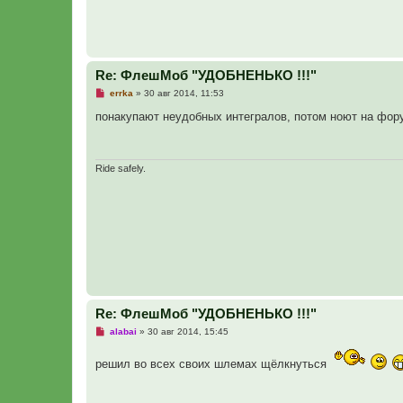
н
и
е
Re: ФлешМоб "УДОБНЕНЬКО !!!"
Н
errka
»
30 авг 2014, 11:53
е
п
понакупают неудобных интегралов, потом ноют на фору
р
о
ч
и
т
Ride safely.
а
н
н
о
е
с
о
о
б
щ
е
н
и
Re: ФлешМоб "УДОБНЕНЬКО !!!"
е
Н
alabai
»
30 авг 2014, 15:45
е
п
решил во всех своих шлемах щёлкнуться
р
о
ч
и