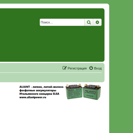
Поиск
Расширенный по
Р
е
г
и
с
т
р
а
ц
и
я
Вход