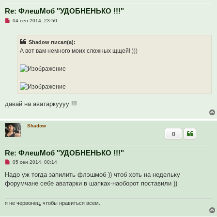
и
Re: ФлешМоб "УДОБНЕНЬКО !!!"
е
Н
04 сен 2014, 23:50
е
п
р
Shadow писал(а):
о
ч
А вот вам немного моих сложных щщей! )))
и
т
а
н
н
о
е
с
о
давай на аватаркуууу !!!
о
б
щ
е
Shadow
н
0
и
е
Re: ФлешМоб "УДОБНЕНЬКО !!!"
Н
05 сен 2014, 00:14
е
п
Надо уж тогда запилить флэшмоб )) чтоб хоть на недельку
р
форумчане себе аватарки в шапках-наоборот поставили ))
о
ч
и
т
я не червонец, чтобы нравиться всем.
а
н