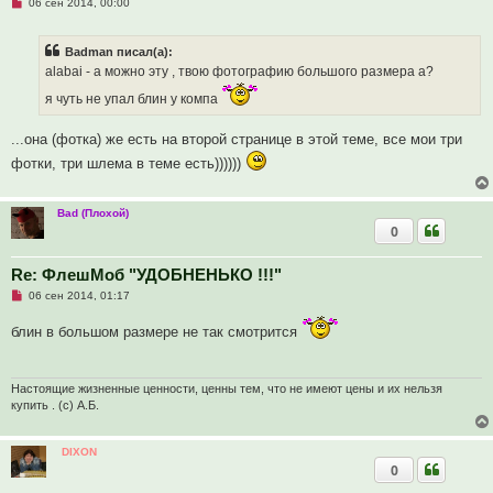
Н
о
06 сен 2014, 00:00
е
о
п
б
р
щ
Badman писал(а):
о
е
ч
н
alabai - а можно эту , твою фотографию большого размера а?
и
и
т
е
я чуть не упал блин у компа
а
н
н
...она (фотка) же есть на второй странице в этой теме, все мои три
о
е
фотки, три шлема в теме есть))))))
с
о
о
Bad (Плохой)
б
щ
0
е
н
и
Re: ФлешМоб "УДОБНЕНЬКО !!!"
е
Н
06 сен 2014, 01:17
е
п
блин в большом размере не так смотрится
р
о
ч
и
т
Настоящие жизненные ценности, ценны тем, что не имеют цены и их нельзя
а
купить . (с) А.Б.
н
н
о
DIXON
е
с
0
о
о