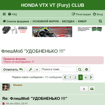
HONDA VTX VT (Fury) CLUB
Регистрация
FAQ
Р
е
г
и
с
т
р
а
ц
и
я
Вход
П
Список форумов
ОСНОВНОЙ ФОРУМ
БЕСЕДКА
ЮМОР
о
и
с
к
ФлешМоб "УДОБНЕНЬКО !!!"
Правила форума
Порно не выкладывать !!!
Ответить
Поиск
Расширен
О
т
в
е
т
и
т
ь
1
2
3
4
Пред.
След.
Первое новое сообщение
• 71 сообщение
Shadow
0
Re: ФлешМоб "УДОБНЕНЬКО !!!"
Н
04 сен 2014, 22:47