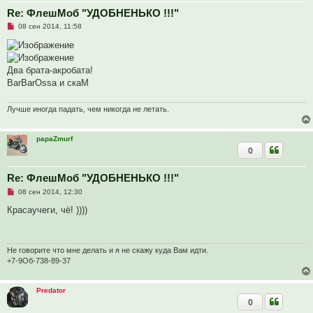
б
Re: ФлешМоб "УДОБНЕНЬКО !!!"
щ
е
Н
08 сен 2014, 11:58
н
е
и
п
е
р
о
ч
Два брата-акробата!
и
BarBarOssa и скаМ
т
а
н
Лучше иногда падать, чем никогда не летать.
н
о
е
с
papaZmurf
о
0
о
б
щ
Re: ФлешМоб "УДОБНЕНЬКО !!!"
е
н
Н
08 сен 2014, 12:30
и
е
е
п
Красаучеги, чё! ))))
р
о
ч
и
т
Не говорите что мне делать и я не скажу куда Вам идти.
а
+7-9Об-738-89-37
н
н
о
Predator
е
с
0
о