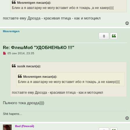
и
Mosrentgen писал(а):
о
е
ч
Блин а я аватарку не могу вставит ибо я токарь ,а не хакер((((
и
т
а
поставте ему Дрозда - красивая птица - как и мотоцикл
н
н
о
е
Mosrentgen
с
0
о
о
б
Re: ФлешМоб "УДОБНЕНЬКО !!!"
щ
е
Н
05 сен 2014, 23:35
н
е
и
п
е
р
susik писал(а):
о
ч
и
Mosrentgen писал(а):
т
а
Блин а я аватарку не могу вставит ибо я токарь ,а не хакер((((
н
н
о
поставте ему Дрозда - красивая птица - как и мотоцикл
е
с
о
Пьяного тока дрозда))))
о
б
щ
Shit hapens...
е
н
и
е
Bad (Плохой)