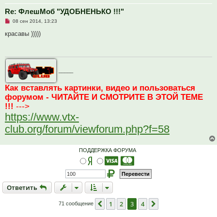
о
б
Re: ФлешМоб "УДОБНЕНЬКО !!!"
щ
е
Н
08 сен 2014, 13:23
н
е
и
п
красавы )))))
е
р
о
ч
и
т
а
_____
н
н
о
Как вставлять картинки, видео и пользоваться
е
форумом - ЧИТАЙТЕ И СМОТРИТЕ В ЭТОЙ ТЕМЕ
с
о
!!!
--->
о
б
https://www.vtx-
щ
е
club.org/forum/viewforum.php?f=58
н
и
е
ПОДДЕРЖКА ФОРУМА
Ответить
О
т
в
е
т
и
т
ь
1
2
3
4
Пред.
След.
71 сообщение