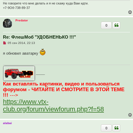
т
Не говорите что мне делать и я не скажу куда Вам идти.
а
+7-9Об-738-89-37
н
н
о
Predator
е
с
0
о
о
б
Re: ФлешМоб "УДОБНЕНЬКО !!!"
щ
е
Н
05 сен 2014, 22:13
н
е
и
п
я обновил аватарку
е
р
о
ч
и
т
а
_____
н
н
о
Как вставлять картинки, видео и пользоваться
е
форумом - ЧИТАЙТЕ И СМОТРИТЕ В ЭТОЙ ТЕМЕ
с
о
!!!
--->
о
б
https://www.vtx-
щ
е
club.org/forum/viewforum.php?f=58
н
и
е
alabai
0