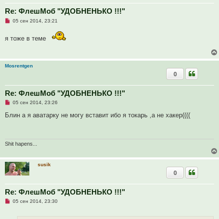
Re: ФлешМоб "УДОБНЕНЬКО !!!"
Н
05 сен 2014, 23:21
е
п
я тоже в теме
р
о
ч
и
т
Mosrentgen
а
0
н
н
о
е
Re: ФлешМоб "УДОБНЕНЬКО !!!"
с
Н
о
05 сен 2014, 23:26
е
о
п
б
Блин а я аватарку не могу вставит ибо я токарь ,а не хакер((((
р
щ
о
е
ч
н
и
и
т
е
Shit hapens...
а
н
н
susik
о
0
е
с
о
о
Re: ФлешМоб "УДОБНЕНЬКО !!!"
б
Н
05 сен 2014, 23:30
щ
е
е
п
н
р