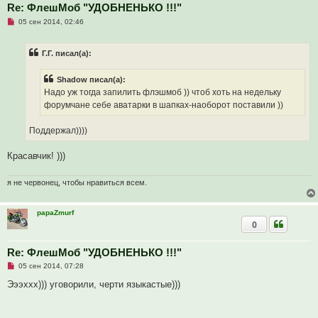
Re: ФлешМоб "УДОБНЕНЬКО !!!"
Н
05 сен 2014, 02:46
е
п
р
Г.Г. писал(а):
о
ч
и
Shadow писал(а):
т
а
Надо уж тогда запилить флэшмоб )) чтоб хоть на недельку
н
форумчане себе аватарки в шапках-наоборот поставили ))
н
о
е
Поддержал))))
с
о
о
Красавчик! )))
б
щ
е
я не червонец, чтобы нравиться всем.
н
и
е
papaZmurf
0
Re: ФлешМоб "УДОБНЕНЬКО !!!"
Н
05 сен 2014, 07:28
е
п
Эээххх))) уговорили, черти языкастые)))
р
о
ч
и