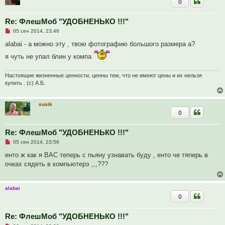
0
Re: ФлешМоб "УДОБНЕНЬКО !!!"
Н
05 сен 2014, 23:46
е
п
alabai - а можно эту , твою фотографию большого размера а?
р
о
я чуть не упал блин у компа
ч
и
т
Настоящие жизненные ценности, ценны тем, что не имеют цены и их нельзя
а
купить . (с) А.Б.
н
н
о
е
susik
с
0
о
о
б
Re: ФлешМоб "УДОБНЕНЬКО !!!"
щ
е
Н
05 сен 2014, 23:56
н
е
и
п
енто ж как я ВАС теперь с пьяну узнавать буду , енто че тяперь в
е
р
очках сядеть в компьютерэ ,,,???
о
ч
и
т
alabai
а
0
н
н
о
е
Re: ФлешМоб "УДОБНЕНЬКО !!!"
с