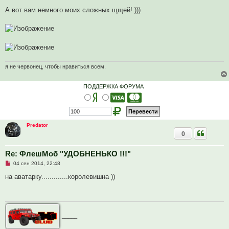
е
п
А вот вам немного моих сложных щщей! )))
р
о
ч
и
т
а
н
н
о
я не червонец, чтобы нравиться всем.
е
с
о
ПОДДЕРЖКА ФОРУМА
о
б
щ
е
н
и
Predator
е
0
Re: ФлешМоб "УДОБНЕНЬКО !!!"
Н
04 сен 2014, 22:48
е
п
на аватарку.............королевишна ))
р
о
ч
и
т
а
_____
н
н