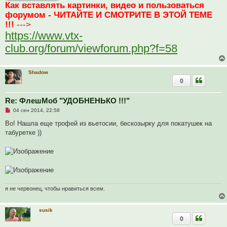
о
Как вставлять картинки, видео и пользоваться
е
форумом - ЧИТАЙТЕ И СМОТРИТЕ В ЭТОЙ ТЕМЕ
с
о
!!!
--->
о
б
https://www.vtx-
щ
е
club.org/forum/viewforum.php?f=58
н
и
е
Shadow
0
Re: ФлешМоб "УДОБНЕНЬКО !!!"
Н
04 сен 2014, 22:58
е
п
Во! Нашла еще трофей из вьетосии, бескозырку для покатушек на
р
табуретке ))
о
ч
и
т
а
н
н
о
е
я не червонец, чтобы нравиться всем.
с
о
о
б
susik
щ
0
е
н