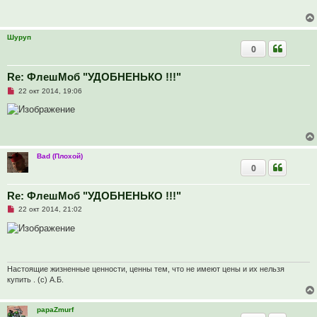
Шуруп
0
Re: ФлешМоб "УДОБНЕНЬКО !!!"
Н
22 окт 2014, 19:06
е
п
р
о
ч
и
т
Bad (Плохой)
а
0
н
н
о
е
Re: ФлешМоб "УДОБНЕНЬКО !!!"
с
Н
о
22 окт 2014, 21:02
е
о
п
б
р
щ
о
е
ч
н
и
и
т
е
Настоящие жизненные ценности, ценны тем, что не имеют цены и их нельзя
а
купить . (с) А.Б.
н
н
о
papaZmurf
е