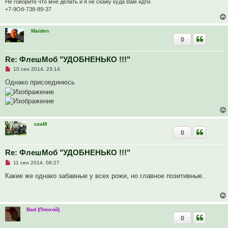
Не говорите что мне делать и я не скажу куда Вам идти.
е
+7-9Об-738-89-37
с
о
о
б
Maiden
щ
0
е
н
и
Re: ФлешМоб "УДОБНЕНЬКО !!!"
е
Н
10 сен 2014, 23:14
е
п
Однако присоединюсь
р
о
ч
и
т
а
н
скаМ
н
0
о
е
с
Re: ФлешМоб "УДОБНЕНЬКО !!!"
о
о
Н
11 сен 2014, 08:27
б
е
щ
п
Какие же однако забавные у всех рожи, но главное позитивные.
е
р
н
о
и
ч
е
и
т
Bad (Плохой)
а
0
н
н