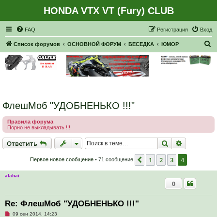
HONDA VTX VT (Fury) CLUB
Регистрация
FAQ
Р
е
г
и
с
т
р
а
ц
и
я
Вход
П
Список форумов
ОСНОВНОЙ ФОРУМ
БЕСЕДКА
ЮМОР
о
и
с
к
ФлешМоб "УДОБНЕНЬКО !!!"
Правила форума
Порно не выкладывать !!!
Ответить
Поиск
Расширен
О
т
в
е
т
и
т
ь
1
2
3
4
Пред.
Первое новое сообщение
• 71 сообщение
alabai
0
Re: ФлешМоб "УДОБНЕНЬКО !!!"
Н
09 сен 2014, 14:23