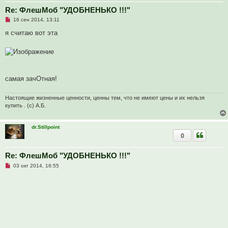
о
е
Re: ФлешМоб "УДОБНЕНЬКО !!!"
с
Н
о
16 сен 2014, 13:11
е
о
п
б
я считаю вот эта
р
щ
о
е
ч
н
и
и
т
е
а
н
самая зачОтная!
н
о
е
Настоящие жизненные ценности, ценны тем, что не имеют цены и их нельзя
с
о
купить . (с) А.Б.
о
б
щ
dr.Stillpoint
е
0
н
и
е
Re: ФлешМоб "УДОБНЕНЬКО !!!"
Н
03 окт 2014, 16:55
е
п
р
о
ч
и
т
а
н
н