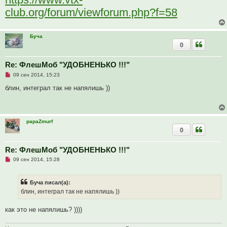
щ
е
club.org/forum/viewforum.php?f=58
н
и
е
Буча
0
Re: ФлешМоб "УДОБНЕНЬКО !!!"
Н
09 сен 2014, 15:23
е
п
блин, интеграл так не напялишь ))
р
о
ч
и
т
papaZmurf
а
0
н
н
о
е
Re: ФлешМоб "УДОБНЕНЬКО !!!"
с
Н
о
09 сен 2014, 15:28
е
о
п
б
р
щ
Буча писал(а):
о
е
ч
н
блин, интеграл так не напялишь ))
и
и
т
е
а
как это не напялишь? ))))
н
н
о