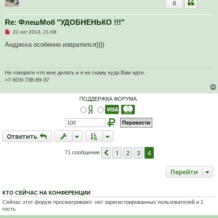
с
0
о
о
б
Re: ФлешМоб "УДОБНЕНЬКО !!!"
щ
е
Н
22 окт 2014, 21:08
н
е
и
п
Андрюха особенно извратился))))
е
р
о
ч
и
т
Не говорите что мне делать и я не скажу куда Вам идти.
а
+7-9Об-738-89-37
н
н
о
ПОДДЕРЖКА ФОРУМА
е
с
о
о
б
щ
Ответить
О
т
в
е
т
и
т
ь
е
н
и
1
2
3
4
Пред.
71 сообщение
е
Перейти
КТО СЕЙЧАС НА КОНФЕРЕНЦИИ
Сейчас этот форум просматривают: нет зарегистрированных пользователей и 1
гость