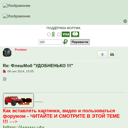
е
п
р
о
ч
и
т
а
ПОДДЕРЖКА ФОРУМА
н
н
о
е
с
о
о
Predator
б
0
щ
е
н
Re: ФлешМоб "УДОБНЕНЬКО !!!"
и
е
Н
09 сен 2014, 15:05
е
п
)))
р
о
ч
и
т
а
_____
н
н
о
Как вставлять картинки, видео и пользоваться
е
форумом - ЧИТАЙТЕ И СМОТРИТЕ В ЭТОЙ ТЕМЕ
с
о
!!!
--->
о
б
https://www.vtx-