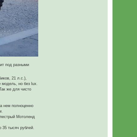
чит под разными
ков, 21 л.с.),
модель, но без lux.
Так же для чисто
на нем полноценно
м.
е пестрый Мотоленд
о 35 тысяч рублей.