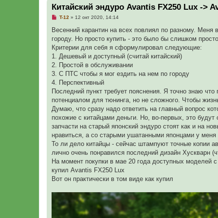
Китайский эндуро Avantis FX250 Lux -> Av
Н
T-12
»
12 окт 2020, 14:14
е
п
Весенний карантин на всех повлиял по разному. Меня 
р
городу. Но просто купить - это было бы слишком просто
о
ч
Критерии для себя я сформулировал следующие:
и
1. Дешевый и доступный (считай китайский)
т
а
2. Простой в обслуживании
н
3. С ПТС чтобы я мог ездить на нем по городу
н
о
4. Перспективный
е
Последний пункт требует пояснения. Я точно знаю что 
с
о
потенциалом для тюнинга, но не сложного. Чтобы жизнь
о
Думаю, что сразу надо ответить на главный вопрос кот
б
щ
похожие с китайцами деньги. Но, во-первых, это будут
е
запчасти на старый японский эндуро стоят как и на но
н
и
нравиться, а со старыми ушатанными японцами у меня 
е
То ли дело китайцы - сейчас штампуют точные копии а
лично очень понравился последний дизайн Хускварн (ч
На момент покупки в мае 20 года доступных моделей с
купил Avantis FX250 Lux
Вот он практически в том виде как купил