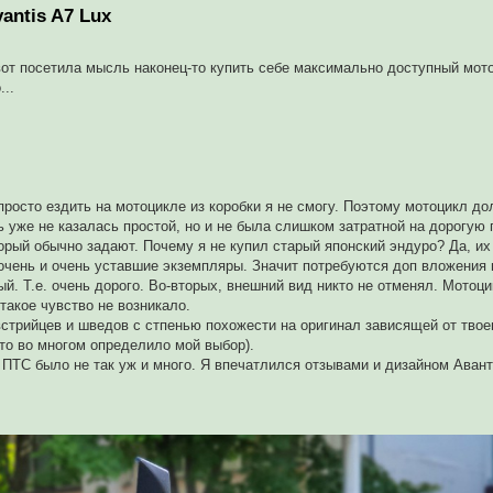
antis A7 Lux
вот посетила мысль наконец-то купить себе максимально доступный мот
...
просто ездить на мотоцикле из коробки я не смогу. Поэтому мотоцикл до
 уже не казалась простой, но и не была слишком затратной на дорогую 
орый обычно задают. Почему я не купил старый японский эндуро? Да, их
 очень и очень уставшие экземпляры. Значит потребуются доп вложения 
вый. Т.е. очень дорого. Во-вторых, внешний вид никто не отменял. Мотоц
такое чувство не возникало.
встрийцев и шведов с стпенью похожести на оригинал зависящей от тво
то во многом определило мой выбор).
 ПТС было не так уж и много. Я впечатлился отзывами и дизайном Аван