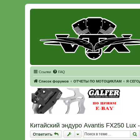
Регистрация
Ссылки
FAQ
Список форумов
ОТЧЕТЫ ПО МОТОЦИКЛАМ
Я СЕГО
Китайский эндуро Avantis FX250 Lux -
Ответить
П
О
т
в
е
т
и
т
ь