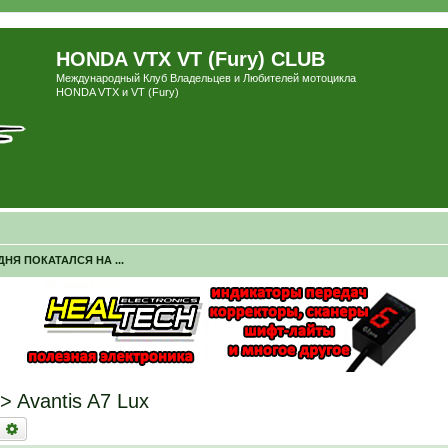
HONDA VTX VT (Fury) CLUB
Международный Клуб Владельцев и Любителей мотоцикла
HONDA VTX и VT (Fury)
ДНЯ ПОКАТАЛСЯ НА ...
> Avantis A7 Lux
оиск
Расширенный поиск