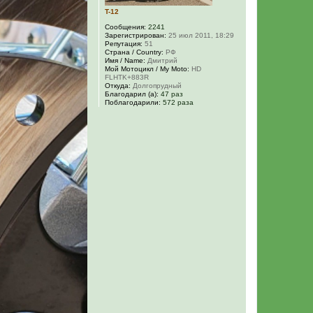
а
T-12
л
у
Сообщения:
2241
Зарегистрирован:
25 июл 2011, 18:29
Репутация:
51
Страна / Country:
РФ
Имя / Name:
Дмитрий
Мой Мотоцикл / My Moto:
HD
FLHTK+883R
Откуда:
Долгопрудный
Благодарил (а):
47 раз
Поблагодарили:
572 раза