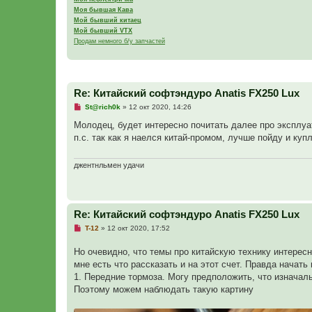
Моя бывшая Кава
Мой бывший китаец
Мой бывший VTX
Продам немного б/у запчастей
Re: Китайский софтэндуро Anatis FX250 Lux
Н
St@rich0k
»
12 окт 2020, 14:26
е
п
Молодец, будет интересно почитать далее про эксплуа
р
п.с. так как я наелся китай-промом, лучше пойду и купл
о
ч
и
т
джентнльмен удачи
а
н
н
о
е
Re: Китайский софтэндуро Anatis FX250 Lux
с
о
Н
T-12
»
12 окт 2020, 17:52
о
е
б
п
щ
Но очевидно, что темы про китайскую технику интересн
р
е
о
мне есть что рассказать и на этот счет. Правда начать
н
ч
и
1. Передние тормоза. Могу предположить, что изначал
и
е
т
Поэтому можем наблюдать такую картину
а
н
н