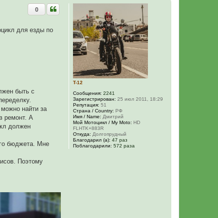
0
оцикл для езды по
T-12
лжен быть с
Сообщения:
2241
Зарегистрирован:
25 июл 2011, 18:29
переделку.
Репутация:
51
 можно найти за
Страна / Country:
РФ
Имя / Name:
Дмитрий
в ремонт. А
Мой Мотоцикл / My Moto:
HD
икл должен
FLHTK+883R
Откуда:
Долгопрудный
Благодарил (а):
47 раз
его бюджета. Мне
Поблагодарили:
572 раза
тисов. Поэтому