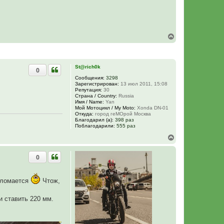
В
е
р
н
у
St@rich0k
0
т
ь
Сообщения:
3298
Зарегистрирован:
13 июл 2011, 15:08
с
Репутация:
30
я
Страна / Country:
Russia
.
к
Имя / Name:
Yan
н
Мой Мотоцикл / My Moto:
Xonda DN-01
а
Откуда:
город геМОрой Москва
ч
Благодарил (а):
398 раз
Поблагодарили:
555 раз
а
л
В
у
е
р
0
н
у
т
ь
а ломается
Чтож,
с
я
и ставить 220 мм.
к
н
а
ч