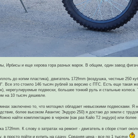
мы, Ирбисы и еще херова гора разных марок. В общем, один завод фига
плоть до копии пластика), двигатель 172fmm (воздушка, честные 250 куби
. Все это стоило 146 тысяч рублей за версию с ПТС. Есть еще такая же 
), нерегулируемые подвески, большее тонкий руль и стальные колеса. 
ем на 10 тысяч дешевле.
минах заключено то, что мотоцикл обладает невысокими подвесками. Я 
едствие, более высоком Авантис Эндуро 250) я достаю до земли с трудо
 Можно найти комплектацию в черном (как раз Кайо Т2 эндуро) или боле
 172fmm. К слову о затратах на ремонт - двигатель в сборе стоит окол
, в просто пойти и купить на сдачу. Средняя цена - все по 1 тысяче