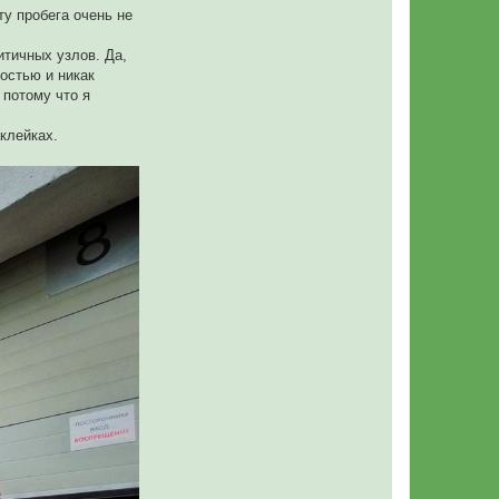
ту пробега очень не
итичных узлов. Да,
ностью и никак
 потому что я
клейках.