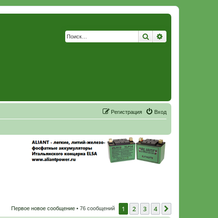
Поиск
Расширенный по
Р
е
г
и
с
т
р
а
ц
и
я
Вход
1
2
3
4
След.
Первое новое сообщение
• 76 сообщений