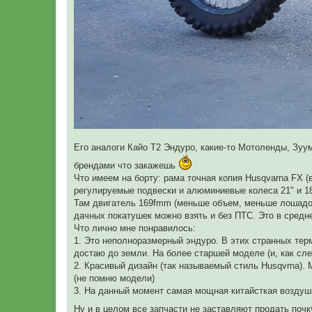
Его аналоги Кайо Т2 Эндуро, какие-то Мотоленды, Зуу
брендами что закажешь
Что имеем на борту: рама точная копия Husqvarna FX (в
регулируемые подвески и алюминиевые колеса 21" и 18"
Там двигатель 169fmm (меньше объем, меньше лошадок
дачных покатушек можно взять и без ПТС. Это в средн
Что лично мне понравилось:
1. Это неполноразмерный эндуро. В этих странных тер
достаю до земли. На более старшей моделе (и, как сл
2. Красивый дизайн (так называемый стиль Husqvrna).
(не помню модели)
3. На данный момент самая мощная китайсткая воздушка
Ну и в целом все запчасти не заставляют продать почку